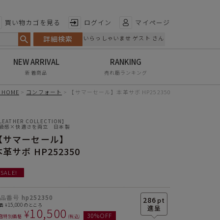
特徴から探す
買い物カゴを見る
ログイン
マイページ
詳細検索
いらっしゃいませ ゲスト さん
日本製
手染め
新着商品
売れ筋ランキング
甲高・幅広
HOME
コンフォート
【サマーセール】本革サボ HP252350
レイン対応
ソール
3.5cm
LEATHER COLLECTION】
軽量
級感×快適さを両立 日本製
【サマーセール】
素材の種類
本革
屈曲性
本革サボ HP252350
サイズ
S
M
L
LL
3L
靴底
ウレタン
リンクコーデ
SALE!
足長
23.0cm
23.5cm
24.0cm
24.5cm
25.0cm
生産国
日本
エイジレス
幅
8.8cm
8.9cm
9.1cm
9.2cm
9.5cm
商品番号
hp252350
286
pt
15,000
価
のところ
¥
10,500
¥
ソール
3.5cm
3.5cm
3.5cm
3.5cm
3.5cm
30
%OFF
店特別価格
税込