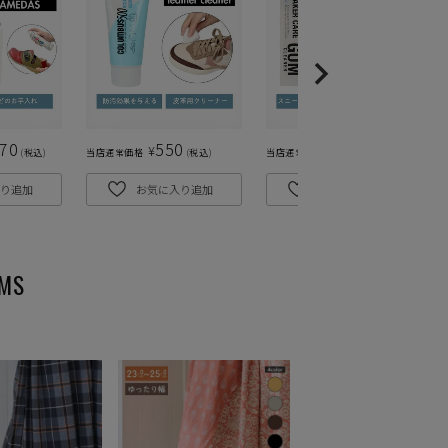
870
550
495
¥
¥
税込
当店通常価格
税込
当店通常価格
税込
り追加
お気に入り追加
お気に入り追加