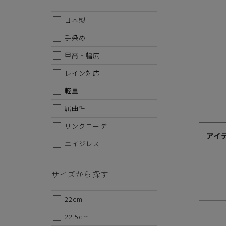
日本製
手染め
甲高・幅広
レイン対応
軽量
屈曲性
リンクコーデ
アイ
エイジレス
サイズから探す
代金のお支払い方法について
22cm
クレジットカード・銀行振込（前払い）・Amazonペイ・
金引換の中からお好きな決済方法をお選びいただけます。
22.5cm