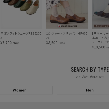
甲深フラットシューズRB25230
コンフォートスリッポン HP003
【サマーセー
5
26
本革 やわ
ューズKLZ25
¥
7,700
¥
8,500
（税込）
（税込）
¥
10,500
（
SEARCH BY TYP
タイプから商品を探す
Women
Men