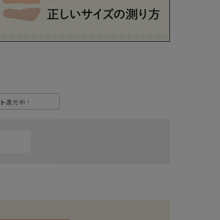
お支払いは、お客様がお持ちのクレジットカード会社の会員規約に基
き、ご指定の口座から引落としさせていただきます。
支払・配送について
特定商取引法に基づく表示
ト
還元中！
個人情報保護方針
返品特約について