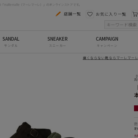
maRe maRe（マーレマーレ）」のオンラインストアです。
のコンフォートシューズに、待望の本革仕様が登場！
履き心地の良さはそのままに、アッパーに上質な本革ス
カテゴリから探す
色から探す
店舗一覧
お気に入り一覧
を使用。
索
や織ネームにもこだわり、全体的にワンランク上の仕上
コンフォートシューズ
。
やチノパンはもちろん、ワイドパンツやスラックスとの
パンプス
サンダル
スニーカー
キャンペーン
◎
スニーカー
厚手ソックスと合わせて、こなれ感のある足元に♪
痛くならない靴ならマーレマーレ
ブーツ
本革
ウレタン
【
サンダル
高
3.5cm
フラットシューズ
ズ感の目安
防水レインアイテム
cm M-23.5cm L-24.0cm LL-24.5cm 3L-25.0cm
アウトレット
ル品の交換返品はご遠慮いただいております。
その他・小物
定
当