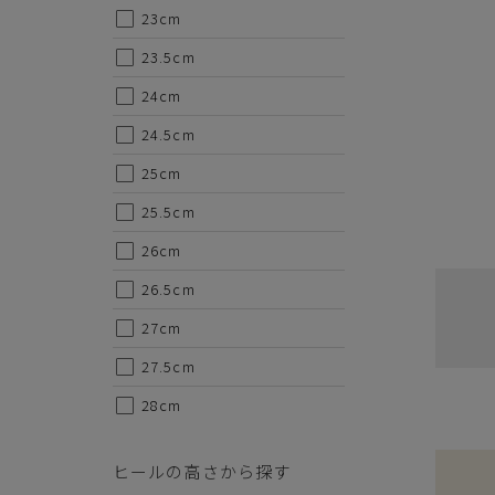
23cm
23.5cm
24cm
24.5cm
ご注意事項
25cm
・セール/アウトレット商品の交換・返品は原則としてご
25.5cm
・掲載されております商品の色はPCモニターにより色目
・掲載されております画像を許可無くご使用にならないで
26cm
・仕様および外観・価格は予告なく変更されることがあり
・当オンラインストアと実店舗では、一部商品にて割引率
26.5cm
・ご試着につきましては必ず屋内でお願いします。
27cm
27.5cm
28cm
ヒールの高さから探す