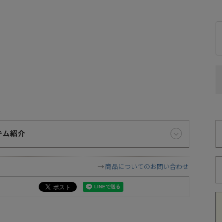
テム紹介
商品についてのお問い合わせ
お届け時間帯の指定について
代
ご注文から5日以降でしたら、お届け日時と時間帯をご指定
いただけます。ご指定可能な時間帯は「午前中」、「14～16
時」、「16～18時」、「18～20時」、「19～21時」となっ