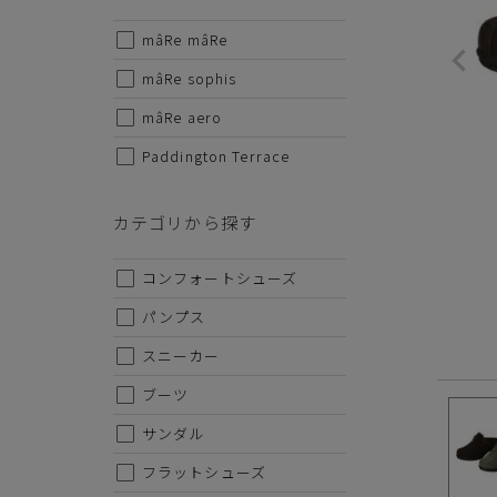
mâRe mâRe
サイズから探す
mâRe sophis
22cm
mâRe aero
Paddington Terrace
22.5cm
23cm
カテゴリから探す
23.5cm
コンフォートシューズ
24cm
パンプス
24.5cm
スニーカー
25cm
ブーツ
25.5cm
サンダル
26cm
フラットシューズ