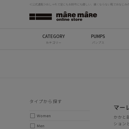
≪公式通販≫おしゃれで足にもお財布にも優しい、痛くならない靴でおなじみの「
タイプから探す
検
Women
Men
カテゴリー
パンプス
All
ブランドから探す
mâRe mâRe
mâRe sophis
タイプから探す
mâRe aero
マー
Women
Paddington Terrace
かかと
ション
Men