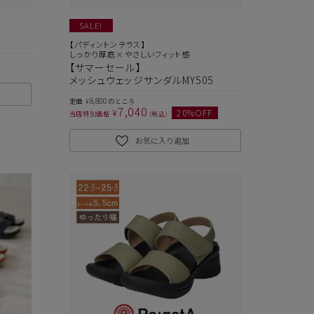
SALE!
【パディントンテラス】
しっかり厚底×やさしいフィット感
【サマーセール】
メッシュウェッジサンダルMY505
8,800
定価
のところ
¥
7,040
¥
20
%OFF
当店特別価格
税込
お気に入り追加