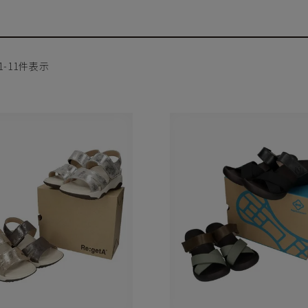
ヒールの高さから探す
1
-
11
件表示
1㎝未満
1cm以上2cm未満
2cm以上3cm未満
3cm以上4cm未満
4cm以上5cm未満
5cm以上6cm未満
6cm以上7cm未満
7cm以上8cm未満
8cm以上