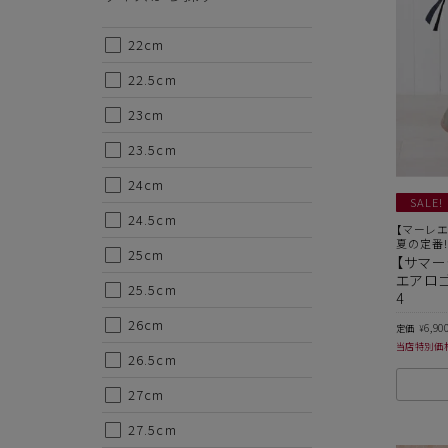
22cm
22.5cm
23cm
23.5cm
24cm
SALE!
24.5cm
【マーレエ
夏の定番
25cm
【サマー
エアロゴ
25.5cm
4
26cm
6,90
定価
¥
当店特別価
26.5cm
27cm
27.5cm