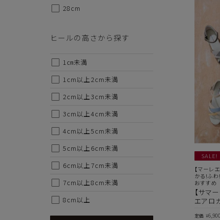
28cm
ヒールの高さから探す
1㎝未満
1cm以上2cm未満
2cm以上3cm未満
3cm以上4cm未満
4cm以上5cm未満
5cm以上6cm未満
SALE!
6cm以上7cm未満
【マーレエ
代金のお支払い方法について
かる!ふ
7cm以上8cm未満
おすすめ
【サマー
クレジットカード・銀行振込（前払い）・Amazonペイ・
8cm以上
エアロカ
金引換の中からお好きな決済方法をお選びいただけます。
6,90
定価
¥