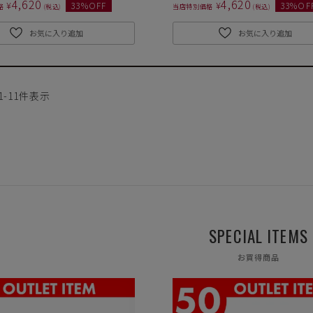
4,620
4,620
¥
¥
ております。
33
%OFF
33
%OF
格
税込
当店特別価格
税込
お気に入り追加
お気に入り追加
※
づ
1
-
11
件表示
遠慮願います。
に相違が生じる場合があります。予めご了承下さい。
下さい。お使いになりたい場合はお問い合せよりご連絡下さい。
ます。予めご了承下さい。
が異なります
SPECIAL ITEMS
お買得商品