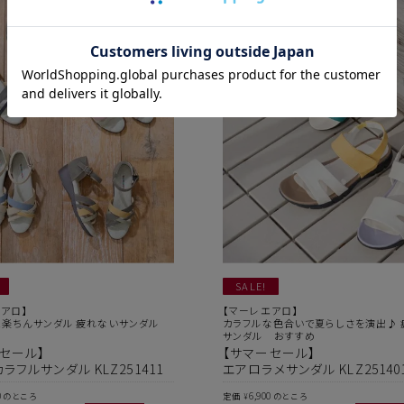
SALE!
アロ】
【マーレエアロ】
お届け時間帯の指定について
わ!楽ちんサンダル 疲れないサンダル
カラフルな色合いで夏らしさを演出♪ 
サンダル おすすめ
セール】
【サマーセール】
代
ご注文から5日以降でしたら、お届け日時と時間帯をご指定
ラフルサンダル KLZ251411
エアロラメサンダル KLZ25140
いただけます。ご指定可能な時間帯は「午前中」、「14～16
時」、「16～18時」、「18～20時」、「19～21時」となっ
0
6,900
のところ
定価
のところ
¥