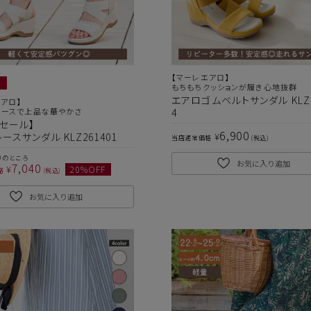
【マーレエアロ】
もちもちクッションが履き心地抜群
エアロゴムベルトサンダル KLZ2
アロ】
レースで上品な華やかさ
4
セール】
6,900
¥
ースサンダル KLZ261401
当店通常価格
税込
0
のところ
お気に入り追加
7,040
¥
20
%OFF
格
税込
お気に入り追加