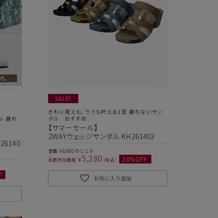
SALE!
きれい見えも、ラクも叶える1足 疲れないサン
ル 疲れ
ダル おすすめ
【サマーセール】
2WAYウェッジサンダル KH261403
6140
6,600
定価
のところ
¥
5,280
¥
20
%OFF
会員特別価格
税込
F
お気に入り追加