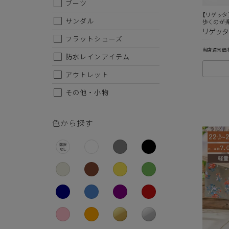
ブーツ
26.5cm
【リゲッタ
サンダル
歩くのが
27cm
リゲッタR
フラットシューズ
27.5cm
当店通常価
防水レインアイテム
28cm
アウトレット
その他・小物
色から探す