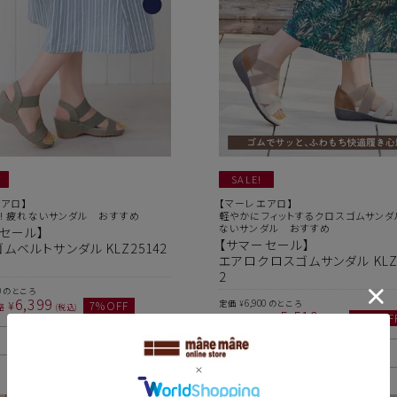
SALE!
アロ】
【マーレエアロ】
!! 疲れないサンダル おすすめ
軽やかにフィットするクロスゴムサンダ
ないサンダル おすすめ
セール】
【サマーセール】
ムベルトサンダル KLZ25142
エアロクロスゴムサンダル KLZ2
2
0
のところ
6,399
6,900
¥
7
%OFF
定価
のところ
¥
格
税込
5,519
¥
20
%OF
当店特別価格
税込
お気に入り追加
お気に入り追加