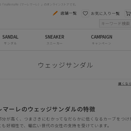
maRe maRe（マーレマーレ）」のオンラインストアです。
カテゴリから探す
色から探す
店舗一覧
お気に入り一覧
索
コンフォートシューズ
パンプス
サンダル
スニーカー
キャンペーン
スニーカー
ブーツ
ウェッジサンダル
サンダル
痛くな
フラットシューズ
防水レインアイテム
レマーレのウェッジサンダルの特徴
アウトレット
部分が高く、つまさきにむかってなだらかに低くなるカーブをつけ
その他・小物
とも好相性で、幅広い世代の女性の支持を受けています。