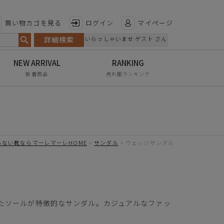
特徴から探す
買い物カゴを見る
ログイン
マイページ
詳細検索
いらっしゃいませ ゲスト さん
日本製
手染め
新着商品
売れ筋ランキング
甲高・幅広
レイン対応
軽量
らない靴ならマーレマーレHOME
サンダル
ウェッジサンダル
屈曲性
リンクコーデ
エイジレス
たソールが特徴的なサンダル。カジュアルなファッ