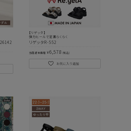
【リゲッタ】
弾力ヒールで足裏らくらく
6142
リゲッタR-552
6,578
¥
当店通常価格
税込
お気に入り追加