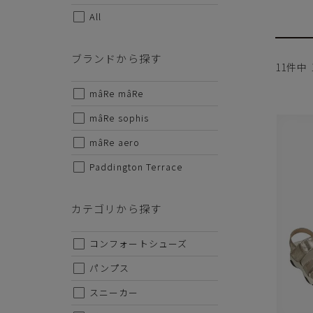
All
サイズから探す
ブランドから探す
11
件中
22cm
mâRe mâRe
22.5cm
mâRe sophis
23cm
mâRe aero
23.5cm
Paddington Terrace
24cm
カテゴリから探す
24.5cm
25cm
コンフォートシューズ
25.5cm
パンプス
26cm
スニーカー