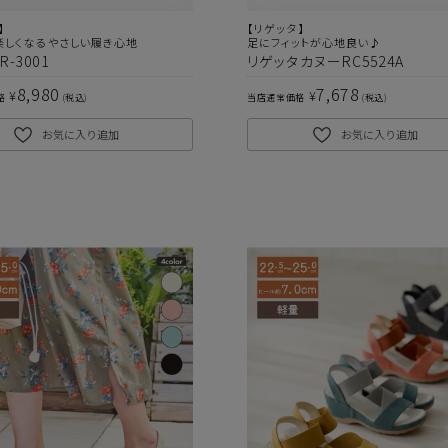
】
【リゲッタ】
楽しくなるやさしい履き心地
足にフィットが心地良い♪
-3001
リゲッタカヌーRC5524A
8,980
7,678
¥
¥
格
税込
当店通常価格
税込
お気に入り追加
お気に入り追加
上記条件で絞り込む