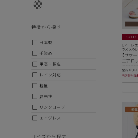
特徴から探す
SALE!
日本製
【マーレエ
ラメ入り
手染め
【サマー
エアロレ
甲高・幅広
8,80
定価
¥
レイン対応
当店特別価
軽量
屈曲性
リンクコーデ
エイジレス
サイズから探す