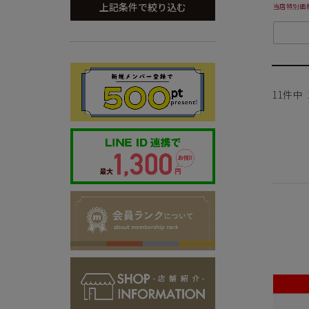
上記条件で絞り込む
当店特別価
ご注意事項
11
件中
・セール/アウトレット商品の交換・返品は原則としてご
・掲載されております商品の色はPCモニターにより色目
・掲載されております画像を許可無くご使用にならないで
・仕様および外観・価格は予告なく変更されることがあり
・当オンラインストアと実店舗では、一部商品にて割引率
・ご試着につきましては必ず屋内でお願いします。