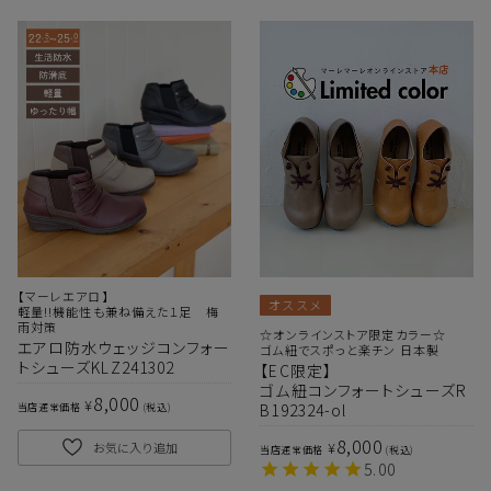
【マーレエアロ】
オススメ
軽量!!機能性も兼ね備えた１足 梅
雨対策
☆オンラインストア限定カラー☆
エアロ防水ウェッジコンフォー
ゴム紐でスポっと楽チン 日本製
トシューズKLZ241302
【EC限定】
ゴム紐コンフォートシューズR
8,000
¥
B192324-ol
当店通常価格
税込
8,000
¥
お気に入り追加
当店通常価格
税込
5.00