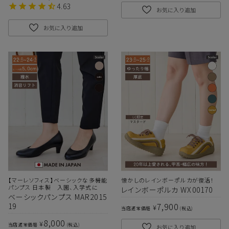
4.63
お気に入り追加
お気に入り追加
【マーレソフィス】ベーシックな多機能
懐かしのレインボーポルカが復活！
パンプス 日本製 入園、入学式に
レインボーポルカ WX00170
ベーシックパンプス MAR2015
7,900
19
¥
当店通常価格
税込
8,000
¥
当店通常価格
税込
お気に入り追加