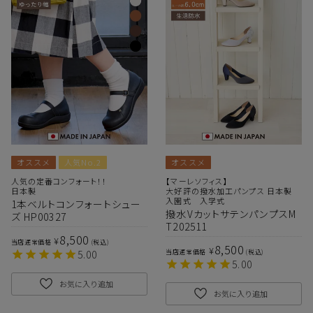
オススメ
人気No.2
オススメ
人気の定番コンフォート！！
【マーレソフィス】
日本製
大好評の撥水加工パンプス 日本製
入園式 入学式
1本ベルトコンフォートシュー
撥水VカットサテンパンプスM
ズ HP00327
T202511
8,500
¥
当店通常価格
税込
8,500
¥
5.00
当店通常価格
税込
5.00
お気に入り追加
お気に入り追加