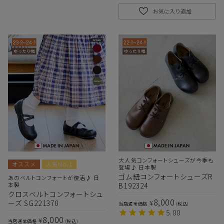
お気に入り追加
大人気コンフォートシューズが今季も
オススメ
人気No.1
登場♪ 日本製
ゴム紐コンフォートシューズR
あのベルトコンフォートが復活♪ 日
本製
B192324
クロスベルトコンフォートシュ
8,000
¥
ーズ SG221370
当店通常価格
税込
5.00
8,000
¥
当店通常価格
税込