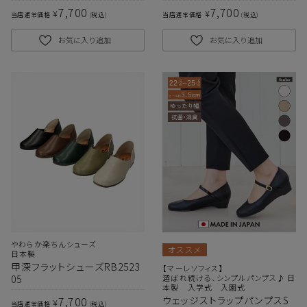
7,700
7,700
¥
¥
当店通常価格
税込
当店通常価格
税込
お気に入り追加
お気に入り追加
やわらか楽ちんシューズ
オススメ
日本製
甲深フラットシューズRB2523
【マーレソフィス】
05
選ばれ続ける、シンプルパンプス♪ 日
本製 入学式 入園式
7,700
ウェッジストラップパンプスS
¥
当店通常価格
税込