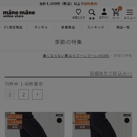
商品を探す
合計8,000円（税込）以上で
送料無料
0
メニュー
EC限定商品
サンダル
新着商品
ランキング
商品一覧
人気ワード
#コンフォート
#パンプス
#スニーカー
#ブーツ
季節の特集
タイプ
痛くならない靴ならマーレマーレHOME
季節の特集
詳細条件で絞込み>>
カテゴリー
70
件中
1
-
40
件表示
特徴
1
2
ブランド
カラー