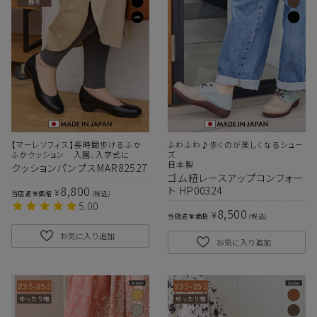
【マーレソフィス】長時間歩けるふか
ふわふわ♪歩くのが楽しくなるシュー
ふかクッション 入園、入学式に
ズ
日本製
クッションパンプスMAR82527
ゴム紐レースアップコンフォー
8,800
ト HP00324
¥
当店通常価格
税込
5.00
8,500
¥
当店通常価格
税込
お気に入り追加
お気に入り追加