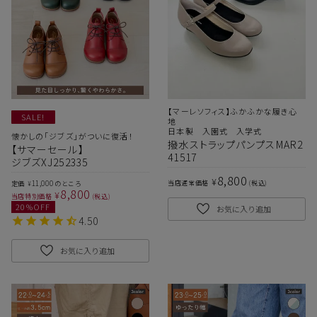
【マーレソフィス】ふかふかな履き心
SALE!
地
日本製 入園式 入学式
懐かしの「ジブズ」がついに復活！
撥水ストラップパンプスMAR2
【サマーセール】
41517
ジブズXJ252335
8,800
¥
11,000
当店通常価格
税込
定価
のところ
¥
8,800
¥
当店特別価格
税込
20
%OFF
お気に入り追加
4.50
お気に入り追加