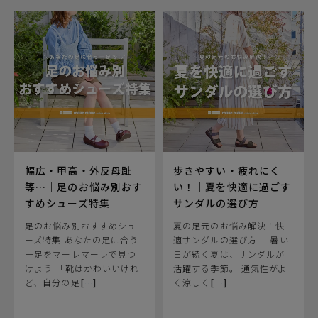
幅広・甲高・外反母趾
歩きやすい・疲れにく
等…｜足のお悩み別おす
い！｜夏を快適に過ごす
すめシューズ特集
サンダルの選び方
足のお悩み別おすすめシュ
夏の足元のお悩み解決！快
ーズ特集 あなたの足に合う
適サンダルの選び方 ⠀ 暑い
一足をマーレマーレで見つ
日が続く夏は、サンダルが
けよう 「靴はかわいいけれ
活躍する季節。 通気性がよ
ど、自分の足
[
…
]
く涼しく
[
…
]