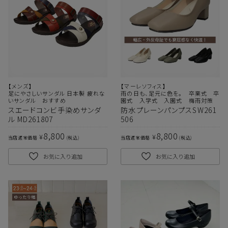
【メンズ】
【マーレソフィス】
足にやさしいサンダル 日本製 疲れな
雨の日も、足元に色を。 卒業式 卒
いサンダル おすすめ
園式 入学式 入園式 梅雨対策
スエードコンビ手染めサンダ
防水プレーンパンプスSW261
ル MD261807
506
8,800
8,800
¥
¥
当店通常価格
税込
当店通常価格
税込
お気に入り追加
お気に入り追加