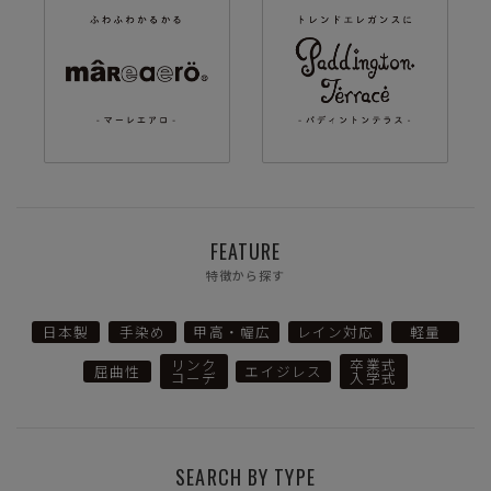
FEATURE
特徴から探す
日本製
手染め
甲高・幅広
レイン対応
軽量
リンク
卒業式
屈曲性
エイジレス
コーデ
入学式
SEARCH BY TYPE