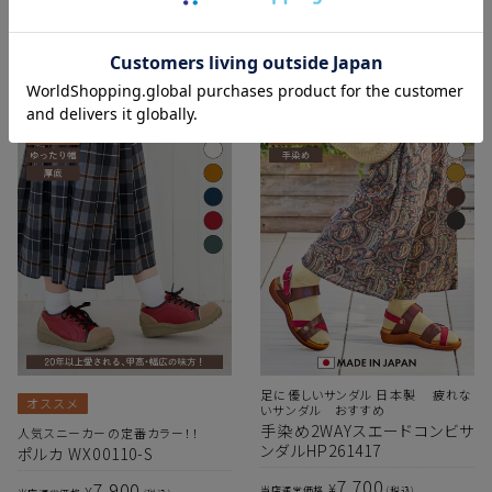
5.00
お気に入り追加
お気に入り追加
足に優しいサンダル 日本製 疲れな
オススメ
いサンダル おすすめ
手染め2WAYスエードコンビサ
人気スニーカーの定番カラー！！
ンダルHP261417
ポルカ WX00110-S
7,700
7,900
¥
¥
当店通常価格
税込