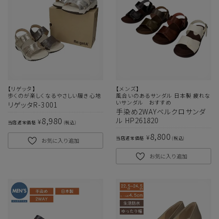
【リゲッタ】
【メンズ】
歩くのが楽しくなるやさしい履き心地
風合いのあるサンダル 日本製 疲れな
いサンダル おすすめ
リゲッタR-3001
手染め2WAYベルクロサンダ
8,980
ル HP261820
¥
当店通常価格
税込
8,800
¥
当店通常価格
税込
お気に入り追加
お気に入り追加