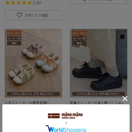
5.00
お気に入り追加
人気スニーカーの新色登場!!
定番スニーカーの真っ黒バージョン
カラフルポルカ WX00110D
ポルカ WX00110B
7,900
7,900
¥
¥
当店通常価格
税込
当店通常価格
税込
ゆったりスニーカー 春
ゆったりスニーカー
スニーカー
4.75