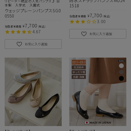
防水ストラップパンプスMD24
リピーター続出の人気パンプス♪ 日
本製 入学式 入園式
1518
ウェッジプレーンパンプスSG0
7,700
¥
0550
当店通常価格
税込
3.00
7,700
¥
当店通常価格
税込
4.67
お気に入り追加
お気に入り追加