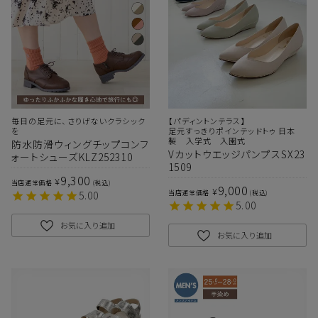
毎日の足元に、さりげないクラシック
【パディントンテラス】
を
足元すっきりポインテッドトゥ 日本
製 入学式 入園式
防水防滑ウィングチップコンフ
VカットウエッジパンプスSX23
ォートシューズKLZ252310
1509
9,300
¥
当店通常価格
税込
9,000
¥
5.00
当店通常価格
税込
5.00
お気に入り追加
お気に入り追加