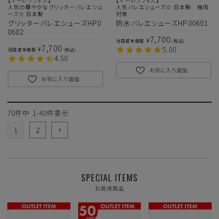
【マーレソフィス】
【マーレソフィス】
人気の華やかなグリッターバレエシュ
人気バレエシューズ☆ 日本製 梅雨
ーズ☆ 日本製
対策
グリッターバレエシューズHP0
防水バレエシューズHP00601
0602
7,700
¥
当店通常価格
税込
7,700
¥
5.00
当店通常価格
税込
4.50
お気に入り追加
お気に入り追加
70
件中
1
-
40
件表示
1
2
SPECIAL ITEMS
お買得商品