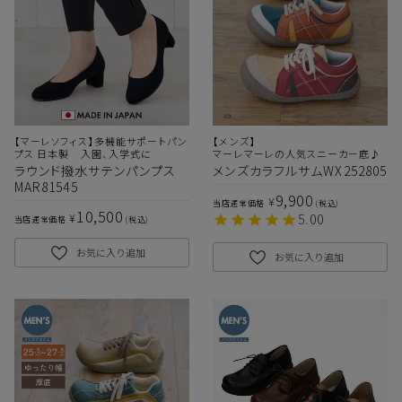
【マーレソフィス】多機能サポートパン
【メンズ】
プス 日本製 入園、入学式に
マーレマーレの人気スニーカー底♪
ラウンド撥水サテンパンプス
メンズカラフルサムWX252805
MAR81545
9,900
¥
当店通常価格
税込
10,500
¥
5.00
当店通常価格
税込
お気に入り追加
お気に入り追加