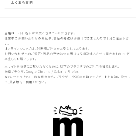
よくある質問
当店は土・日・祝日は休業とさせていただきます。
休業中のお問い合わせのお返事、商品の発送はお受けできませんので十分ご注意下さ
い。
オンラインショップは、24時間ご注文をお受けしております。
お問い合わせへのご返答・商品の発送は休み明けより順次対応させて頂きますので、何
卒宜しくお願いします。
本サイトを快適にご覧いただくために、以下のブラウザでのご利用を推奨します。
推奨ブラウザ：Google Chrome / Safari / Firefox
なお、セキュリティー的な観点から、ブラウザーやOSの自動アップデートを有効に設定し
て、最新版をご利用ください。