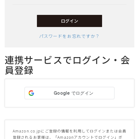
須)
ログイン
パスワードをお忘れですか？
連携サービスでログイン・会
員登録
サイズ
ヒールの高さ
絞り込んで検索する
Amazon.co.jpにご登録の情報を利用してログインまたは会員
登録されるお客様は、「Amazonアカウントでログイン」ボ