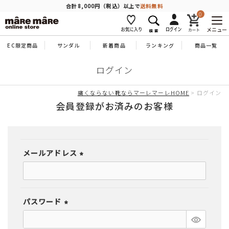
商品を探す
合計8,000円（税込）以上で
送料無料
0
メニュー
EC限定商品
サンダル
新着商品
ランキング
商品一覧
人気ワード
#コンフォート
#パンプス
#スニーカー
#ブーツ
ログイン
タイプ
痛くならない靴ならマーレマーレHOME
ログイン
会員登録がお済みのお客様
カテゴリー
メールアドレス
特徴
(必
須)
ブランド
パスワード
(必
カラー