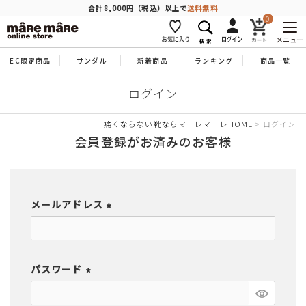
商品を探す
合計8,000円（税込）以上で
送料無料
0
メニュー
EC限定商品
サンダル
新着商品
ランキング
商品一覧
人気ワード
#コンフォート
#パンプス
#スニーカー
#ブーツ
ログイン
タイプ
痛くならない靴ならマーレマーレHOME
ログイン
会員登録がお済みのお客様
カテゴリー
メールアドレス
特徴
(必
須)
ブランド
パスワード
(必
カラー