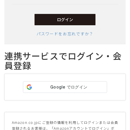
須)
ログイン
パスワードをお忘れですか？
連携サービスでログイン・会
員登録
サイズ
ヒールの高さ
絞り込んで検索する
Amazon.co.jpにご登録の情報を利用してログインまたは会員
登録されるお客様は、「Amazonアカウントでログイン」ボ