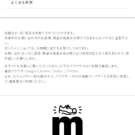
よくある質問
当店は土・日・祝日は休業とさせていただきます。
休業中のお問い合わせのお返事、商品の発送はお受けできませんので十分ご注意下さ
い。
オンラインショップは、24時間ご注文をお受けしております。
お問い合わせへのご返答・商品の発送は休み明けより順次対応させて頂きますので、何
卒宜しくお願いします。
本サイトを快適にご覧いただくために、以下のブラウザでのご利用を推奨します。
推奨ブラウザ：Google Chrome / Safari / Firefox
なお、セキュリティー的な観点から、ブラウザーやOSの自動アップデートを有効に設定し
て、最新版をご利用ください。