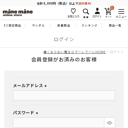
商品を探す
合計8,000円（税込）以上で
送料無料
0
メニュー
EC限定商品
サンダル
新着商品
ランキング
商品一覧
人気ワード
#コンフォート
#パンプス
#スニーカー
#ブーツ
ログイン
タイプ
痛くならない靴ならマーレマーレHOME
ログイン
会員登録がお済みのお客様
カテゴリー
メールアドレス
特徴
(必
須)
ブランド
パスワード
(必
カラー