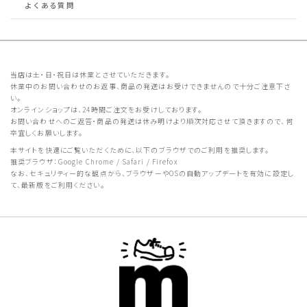
よくある質問
当店は土・日・祝日は休業とさせていただきます。
休業中のお問い合わせのお返事、商品の発送はお受けできませんので十分ご注意下さ
い。
オンラインショップは、24時間ご注文をお受けしております。
お問い合わせへのご返答・商品の発送は休み明けより順次対応させて頂きますので、何
卒宜しくお願いします。
本サイトを快適にご覧いただくために、以下のブラウザでのご利用を推奨します。
推奨ブラウザ：Google Chrome / Safari / Firefox
なお、セキュリティー的な観点から、ブラウザーやOSの自動アップデートを有効に設定し
て、最新版をご利用ください。