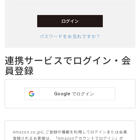
須)
ログイン
パスワードをお忘れですか？
連携サービスでログイン・会
員登録
サイズ
ヒールの高さ
絞り込んで検索する
Amazon.co.jpにご登録の情報を利用してログインまたは会員
登録されるお客様は、「Amazonアカウントでログイン」ボ