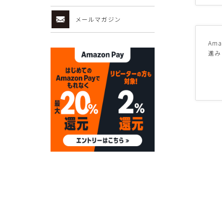
26.5cm
メールマガジン
27cm
27.5cm
Am
進み
28cm