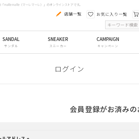
maRe maRe（マーレマーレ）」のオンラインストアです。
カテゴリから探す
色から探す
店舗一覧
お気に入り一覧
索
コンフォートシューズ
パンプス
サンダル
スニーカー
キャンペーン
スニーカー
ブーツ
ログイン
サンダル
フラットシューズ
防水レインアイテム
会員登録がお済みの
アウトレット
その他・小物
ールアドレス