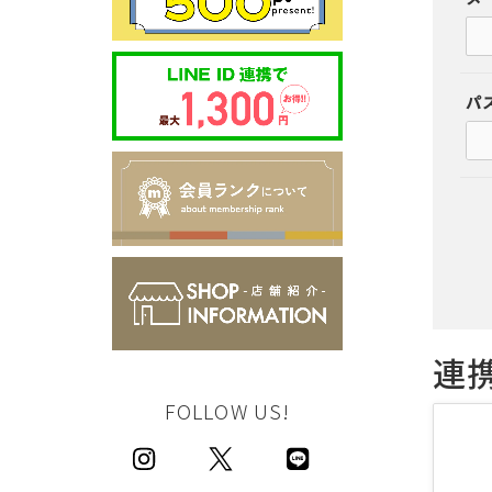
サイズから探す
パ
22cm
22.5cm
23cm
23.5cm
24cm
24.5cm
連
25cm
FOLLOW US!
25.5cm
26cm