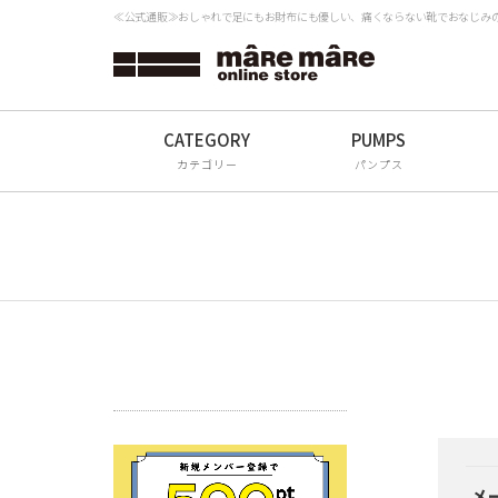
≪公式通販≫おしゃれで足にもお財布にも優しい、痛くならない靴でおなじみの「
タイプから探す
検
Women
Men
カテゴリー
パンプス
All
ブランドから探す
mâRe mâRe
mâRe sophis
mâRe aero
Paddington Terrace
メ