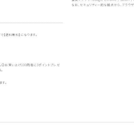
なお、セキュリティー的な観点から、ブラウ
上げで【送料無料】になります。
。②お買い上げ100円毎に3ポイントプレゼ
料。
ます。