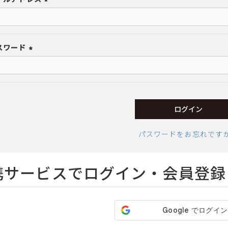
(必
ヒールの高さから探す
須)
スワード
1㎝未満
(必
1cm以上2cm未満
須)
2cm以上3cm未満
ログイン
3cm以上4cm未満
4cm以上5cm未満
パスワードをお忘れです
5cm以上6cm未満
携サービスでログイン・会員登録
6cm以上7cm未満
7cm以上8cm未満
8cm以上