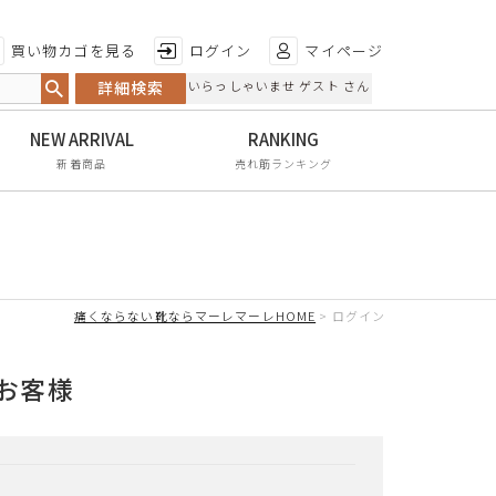
特徴から探す
買い物カゴを見る
ログイン
マイページ
詳細検索
いらっしゃいませ ゲスト さん
日本製
手染め
新着商品
売れ筋ランキング
甲高・幅広
レイン対応
軽量
痛くならない靴ならマーレマーレHOME
ログイン
屈曲性
リンクコーデ
お客様
エイジレス