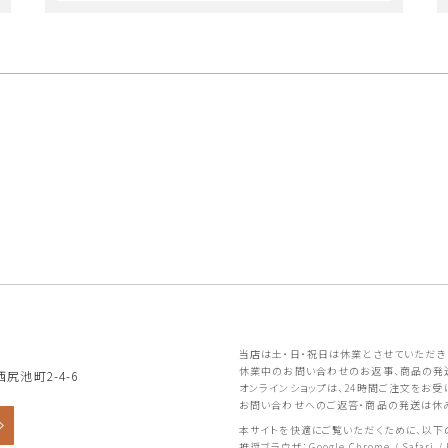
当店は土・日・祝日は休業とさせていただき
休業中のお問い合わせのお返事、商品の発
尻池町2-4-6
オンラインショップは、24時間ご注文をお受
お問い合わせへのご返答・商品の発送は休み
本サイトを快適にご覧いただくために、以下
推奨ブラウザ：Google Chrome / Safari / F