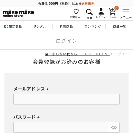
商品を探す
合計8,000円（税込）以上で
送料無料
0
メニュー
EC限定商品
サンダル
新着商品
ランキング
商品一覧
人気ワード
#コンフォート
#パンプス
#スニーカー
#ブーツ
ログイン
タイプ
痛くならない靴ならマーレマーレHOME
ログイン
会員登録がお済みのお客様
カテゴリー
メールアドレス
特徴
(必
須)
ブランド
パスワード
(必
カラー