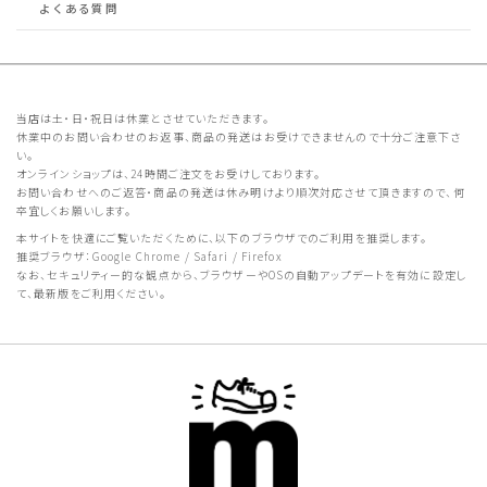
よくある質問
当店は土・日・祝日は休業とさせていただきます。
休業中のお問い合わせのお返事、商品の発送はお受けできませんので十分ご注意下さ
い。
オンラインショップは、24時間ご注文をお受けしております。
お問い合わせへのご返答・商品の発送は休み明けより順次対応させて頂きますので、何
卒宜しくお願いします。
本サイトを快適にご覧いただくために、以下のブラウザでのご利用を推奨します。
推奨ブラウザ：Google Chrome / Safari / Firefox
なお、セキュリティー的な観点から、ブラウザーやOSの自動アップデートを有効に設定し
て、最新版をご利用ください。