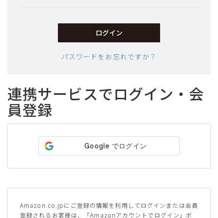
須)
ログイン
パスワードをお忘れですか？
連携サービスでログイン・会
員登録
サイズ
ヒールの高さ
絞り込んで検索する
Amazon.co.jpにご登録の情報を利用してログインまたは会員
登録されるお客様は、「Amazonアカウントでログイン」ボ