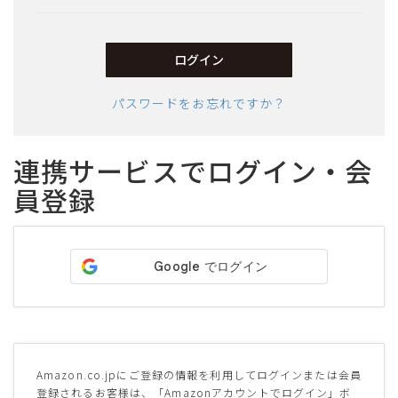
須)
ログイン
パスワードをお忘れですか？
連携サービスでログイン・会
員登録
サイズ
ヒールの高さ
絞り込んで検索する
Amazon.co.jpにご登録の情報を利用してログインまたは会員
登録されるお客様は、「Amazonアカウントでログイン」ボ