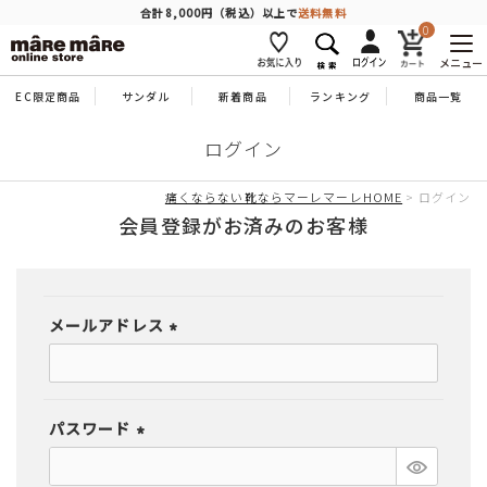
商品を探す
合計8,000円（税込）以上で
送料無料
0
メニュー
EC限定商品
サンダル
新着商品
ランキング
商品一覧
人気ワード
#コンフォート
#パンプス
#スニーカー
#ブーツ
ログイン
タイプ
痛くならない靴ならマーレマーレHOME
ログイン
会員登録がお済みのお客様
カテゴリー
メールアドレス
特徴
(必
須)
ブランド
パスワード
(必
カラー