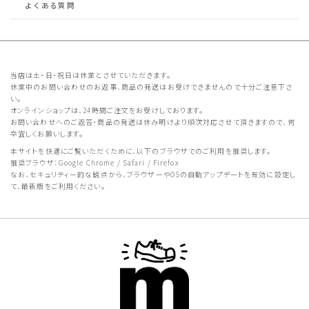
よくある質問
当店は土・日・祝日は休業とさせていただきます。
休業中のお問い合わせのお返事、商品の発送はお受けできませんので十分ご注意下さ
い。
オンラインショップは、24時間ご注文をお受けしております。
お問い合わせへのご返答・商品の発送は休み明けより順次対応させて頂きますので、何
卒宜しくお願いします。
本サイトを快適にご覧いただくために、以下のブラウザでのご利用を推奨します。
推奨ブラウザ：Google Chrome / Safari / Firefox
なお、セキュリティー的な観点から、ブラウザーやOSの自動アップデートを有効に設定し
て、最新版をご利用ください。