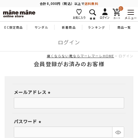
商品を探す
合計8,000円（税込）以上で
送料無料
0
メニュー
EC限定商品
サンダル
新着商品
ランキング
商品一覧
人気ワード
#コンフォート
#パンプス
#スニーカー
#ブーツ
ログイン
タイプ
痛くならない靴ならマーレマーレHOME
ログイン
会員登録がお済みのお客様
カテゴリー
メールアドレス
特徴
(必
須)
ブランド
パスワード
(必
カラー