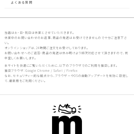
よくある質問
当店は土・日・祝日は休業とさせていただきます。
休業中のお問い合わせのお返事、商品の発送はお受けできませんので十分ご注意下さ
い。
オンラインショップは、24時間ご注文をお受けしております。
お問い合わせへのご返答・商品の発送は休み明けより順次対応させて頂きますので、何
卒宜しくお願いします。
本サイトを快適にご覧いただくために、以下のブラウザでのご利用を推奨します。
推奨ブラウザ：Google Chrome / Safari / Firefox
なお、セキュリティー的な観点から、ブラウザーやOSの自動アップデートを有効に設定し
て、最新版をご利用ください。