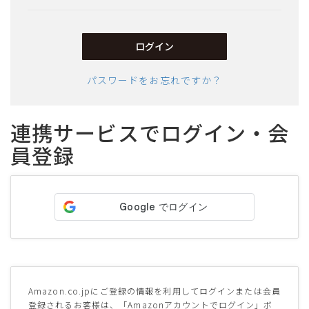
須)
ログイン
パスワードをお忘れですか？
連携サービスでログイン・会
員登録
サイズ
ヒールの高さ
絞り込んで検索する
Amazon.co.jpにご登録の情報を利用してログインまたは会員
登録されるお客様は、「Amazonアカウントでログイン」ボ