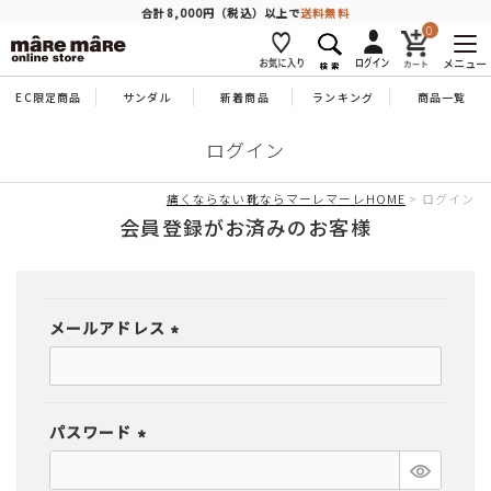
商品を探す
合計8,000円（税込）以上で
送料無料
0
メニュー
EC限定商品
サンダル
新着商品
ランキング
商品一覧
人気ワード
#コンフォート
#パンプス
#スニーカー
#ブーツ
ログイン
タイプ
痛くならない靴ならマーレマーレHOME
ログイン
会員登録がお済みのお客様
カテゴリー
メールアドレス
特徴
(必
須)
ブランド
パスワード
(必
カラー