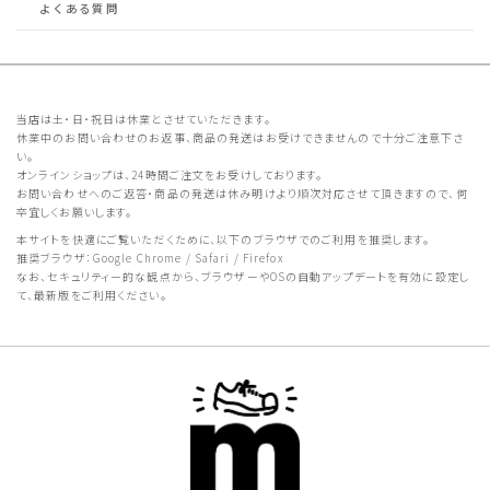
よくある質問
当店は土・日・祝日は休業とさせていただきます。
休業中のお問い合わせのお返事、商品の発送はお受けできませんので十分ご注意下さ
い。
オンラインショップは、24時間ご注文をお受けしております。
お問い合わせへのご返答・商品の発送は休み明けより順次対応させて頂きますので、何
卒宜しくお願いします。
本サイトを快適にご覧いただくために、以下のブラウザでのご利用を推奨します。
推奨ブラウザ：Google Chrome / Safari / Firefox
なお、セキュリティー的な観点から、ブラウザーやOSの自動アップデートを有効に設定し
て、最新版をご利用ください。