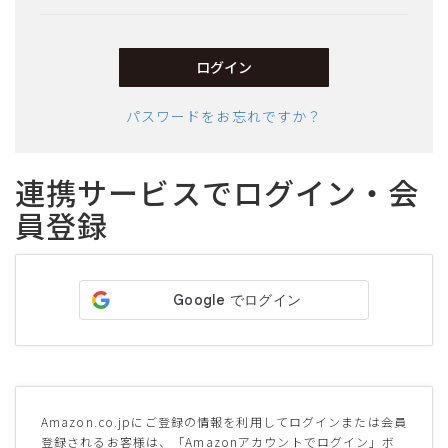
須)
ログイン
パスワードをお忘れですか？
連携サービスでログイン・会
員登録
サイズ
ヒールの高さ
絞り込んで検索する
Amazon.co.jpにご登録の情報を利用してログインまたは会員
登録されるお客様は、「Amazonアカウントでログイン」ボ