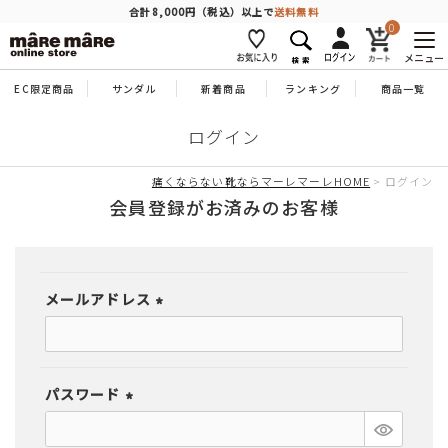
商品を探す
合計8,000円（税込）以上で
送料無料
0
メニュー
EC限定商品
サンダル
新着商品
ランキング
商品一覧
人気ワード
#コンフォート
#パンプス
#スニーカー
#ブーツ
ログイン
タイプ
痛くならない靴ならマーレマーレHOME
ログイン
会員登録がお済みのお客様
カテゴリー
メールアドレス
特徴
(必
須)
ブランド
パスワード
(必
カラー