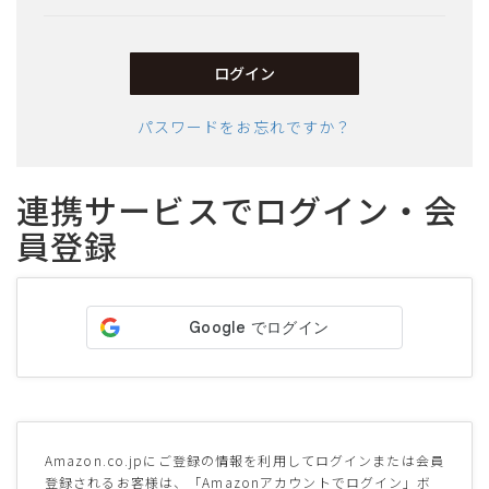
須)
ログイン
パスワードをお忘れですか？
連携サービスでログイン・会
員登録
サイズ
ヒールの高さ
絞り込んで検索する
Amazon.co.jpにご登録の情報を利用してログインまたは会員
登録されるお客様は、「Amazonアカウントでログイン」ボ