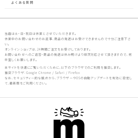
よくある質問
当店は土・日・祝日は休業とさせていただきます。
休業中のお問い合わせのお返事、商品の発送はお受けできませんので十分ご注意下さ
い。
オンラインショップは、24時間ご注文をお受けしております。
お問い合わせへのご返答・商品の発送は休み明けより順次対応させて頂きますので、何
卒宜しくお願いします。
本サイトを快適にご覧いただくために、以下のブラウザでのご利用を推奨します。
推奨ブラウザ：Google Chrome / Safari / Firefox
なお、セキュリティー的な観点から、ブラウザーやOSの自動アップデートを有効に設定し
て、最新版をご利用ください。