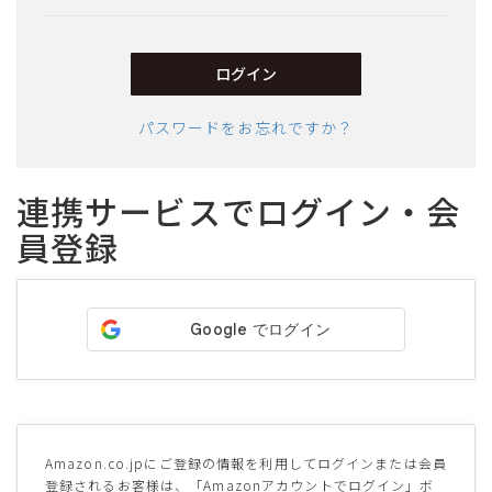
須)
ログイン
パスワードをお忘れですか？
連携サービスでログイン・会
員登録
サイズ
ヒールの高さ
絞り込んで検索する
Amazon.co.jpにご登録の情報を利用してログインまたは会員
登録されるお客様は、「Amazonアカウントでログイン」ボ