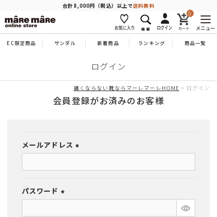
商品を探す
合計8,000円（税込）以上で
送料無料
0
メニュー
EC限定商品
サンダル
新着商品
ランキング
商品一覧
人気ワード
#コンフォート
#パンプス
#スニーカー
#ブーツ
ログイン
タイプ
痛くならない靴ならマーレマーレHOME
ログイン
会員登録がお済みのお客様
カテゴリー
メールアドレス
特徴
(必
須)
ブランド
パスワード
(必
カラー