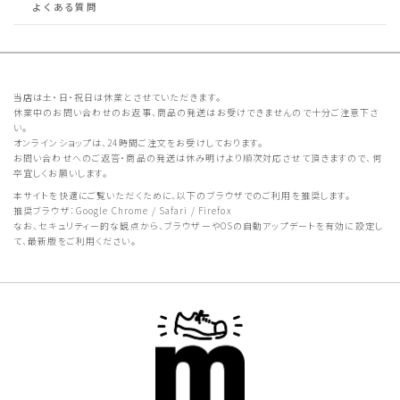
よくある質問
当店は土・日・祝日は休業とさせていただきます。
休業中のお問い合わせのお返事、商品の発送はお受けできませんので十分ご注意下さ
い。
オンラインショップは、24時間ご注文をお受けしております。
お問い合わせへのご返答・商品の発送は休み明けより順次対応させて頂きますので、何
卒宜しくお願いします。
本サイトを快適にご覧いただくために、以下のブラウザでのご利用を推奨します。
推奨ブラウザ：Google Chrome / Safari / Firefox
なお、セキュリティー的な観点から、ブラウザーやOSの自動アップデートを有効に設定し
て、最新版をご利用ください。