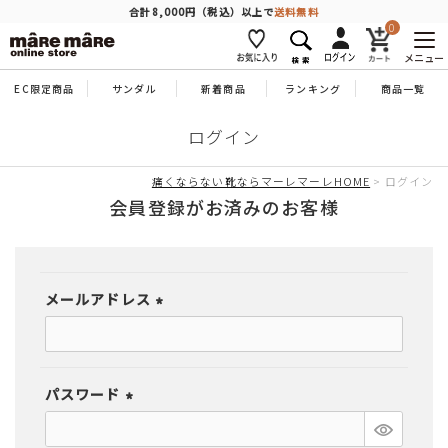
商品を探す
合計8,000円（税込）以上で
送料無料
0
メニュー
EC限定商品
サンダル
新着商品
ランキング
商品一覧
人気ワード
#コンフォート
#パンプス
#スニーカー
#ブーツ
ログイン
タイプ
痛くならない靴ならマーレマーレHOME
ログイン
会員登録がお済みのお客様
カテゴリー
メールアドレス
特徴
(必
須)
ブランド
パスワード
(必
カラー