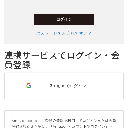
須)
ログイン
パスワードをお忘れですか？
連携サービスでログイン・会
員登録
サイズ
ヒールの高さ
絞り込んで検索する
Amazon.co.jpにご登録の情報を利用してログインまたは会員
登録されるお客様は、「Amazonアカウントでログイン」ボ