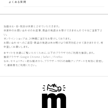
よくある質問
当店は土・日・祝日は休業とさせていただきます。
休業中のお問い合わせのお返事、商品の発送はお受けできませんので十分ご注意下さ
い。
オンラインショップは、24時間ご注文をお受けしております。
お問い合わせへのご返答・商品の発送は休み明けより順次対応させて頂きますので、何
卒宜しくお願いします。
本サイトを快適にご覧いただくために、以下のブラウザでのご利用を推奨します。
推奨ブラウザ：Google Chrome / Safari / Firefox
なお、セキュリティー的な観点から、ブラウザーやOSの自動アップデートを有効に設定し
て、最新版をご利用ください。