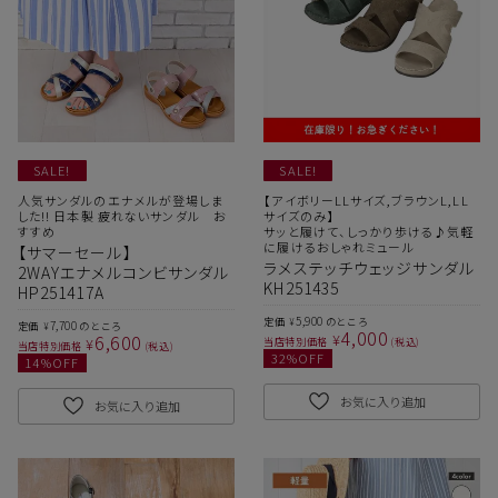
SALE!
SALE!
人気サンダルのエナメルが登場しま
【アイボリーLLサイズ,ブラウンL,LL
した!! 日本製 疲れないサンダル お
サイズのみ】
すすめ
サッと履けて、しっかり歩ける♪気軽
に履けるおしゃれミュール
【サマーセール】
ラメステッチウェッジサンダル
サイズ
2WAYエナメルコンビサンダル
KH251435
HP251417A
5,900
定価
のところ
¥
7,700
定価
のところ
¥
4,000
ヒールの高さ
6,600
¥
¥
当店特別価格
税込
当店特別価格
税込
32
%OFF
14
%OFF
お気に入り追加
お気に入り追加
絞り込んで検索する