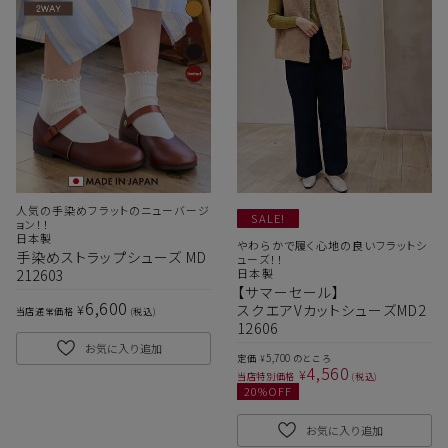
人気の手染めフラットのニューバージ
SALE!
ョン！！
日本製
やわらかで履く心地の良いフラットシ
手染めストラップシューズ MD
ューズ！！
212603
日本製
【サマーセール】
6,600
¥
スクエアVカットシューズMD2
当店通常価格
税込
12606
お気に入り追加
5,700
定価
のところ
¥
4,560
¥
当店特別価格
税込
20
%OFF
お気に入り追加