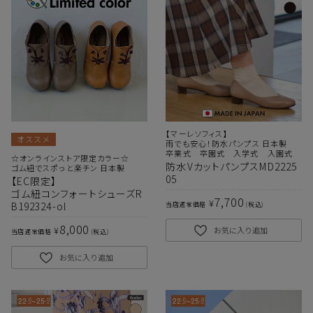
【マーレソフィス】
オススメ
雨でも安心！防水パンプス 日本製
卒業式 卒園式 入学式 入園式
☆オンラインストア限定カラー☆
防水VカットパンプスMD2225
ゴム紐でスポっと楽チン 日本製
05
【EC限定】
ゴム紐コンフォートシューズR
7,700
¥
B192324-ol
当店通常価格
税込
8,000
¥
お気に入り追加
当店通常価格
税込
お気に入り追加