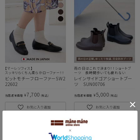
【マーレソフィス】
雨の日はこれで決まり！！ショートブ
スッキリらくちん柔らかローファー！！
ーツ 長時間歩いても疲れない
ビットモチーフローファーSW2
レインサイドゴアショートブー
22602
ツ SUN00706
7,700
5,000
¥
¥
当店通常価格
税込
当店通常価格
税込
お気に入り追加
お気に入り追加