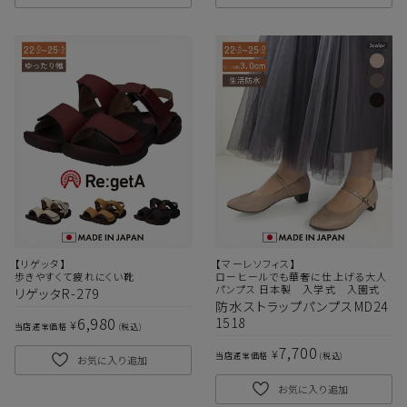
【リゲッタ】
【マーレソフィス】
歩きやすくて疲れにくい靴
ローヒールでも華奢に仕上げる大人
パンプス 日本製 入学式 入園式
リゲッタR-279
防水ストラップパンプスMD24
6,980
1518
¥
当店通常価格
税込
7,700
¥
当店通常価格
税込
お気に入り追加
お気に入り追加