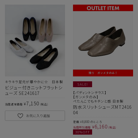
キラキラ足元が華やかに☆ 日本製
SALE!
ビジュー付きニットフラットシ
ューズ SE241617
【パディントンテラス】
【ガンメタのみ】
ぺたんこでもキチンと感 日本製
7,150
¥
当店通常価格
税込
防水スリットシューズMT2416
04
お気に入り追加
8,800
定価
のところ
¥
6,160
¥
当店特別価格
税込
30
%OFF