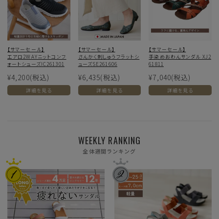
【サマーセール】
【サマーセール】
【サマーセール】
エアロ2WAYニットコンフ
さんかく刺しゅうフラットシ
手染めおわんサンダル XJ2
ォートシューズIC261301
ューズSE261606
61811
¥4,200
(税込)
¥6,435
(税込)
¥7,040
(税込)
詳細を見る
詳細を見る
詳細を見る
WEEKLY RANKING
全体週間ランキング