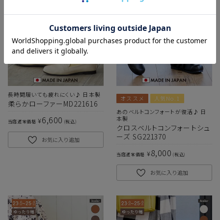
長時間履いても疲れにくい♪ 日本製
オススメ
人気No.1
柔らかローファーMD221616
あのベルトコンフォートが復活♪ 日
6,600
本製
¥
当店通常価格
税込
クロスベルトコンフォートシュ
ーズ SG221370
お気に入り追加
8,000
¥
当店通常価格
税込
お気に入り追加