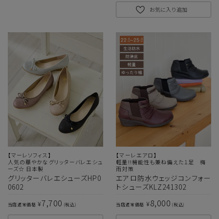
お気に入り追加
【マーレソフィス】
【マーレエアロ】
人気の華やかなグリッターバレエシュ
軽量!!機能性も兼ね備えた１足 梅
ーズ☆ 日本製
雨対策
グリッターバレエシューズHP0
エアロ防水ウェッジコンフォー
0602
トシューズKLZ241302
7,700
8,000
¥
¥
当店通常価格
税込
当店通常価格
税込