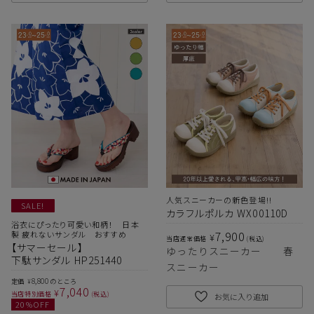
人気スニーカーの新色登場!!
SALE!
カラフルポルカ WX00110D
浴衣にぴったり可愛い和柄！ 日本
7,900
製 疲れないサンダル おすすめ
¥
当店通常価格
税込
【サマーセール】
ゆったりスニーカー 春
下駄サンダル HP251440
スニーカー
8,800
定価
のところ
¥
7,040
¥
当店特別価格
税込
お気に入り追加
20
%OFF