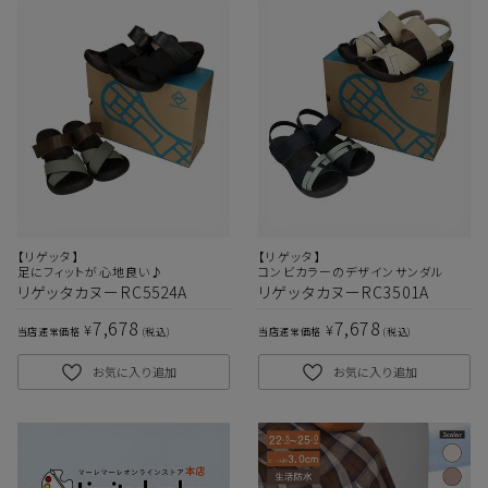
【リゲッタ】
【リゲッタ】
足にフィットが心地良い♪
コンビカラーのデザインサンダル
リゲッタカヌーRC5524A
リゲッタカヌーRC3501A
7,678
7,678
¥
¥
当店通常価格
税込
当店通常価格
税込
お気に入り追加
お気に入り追加