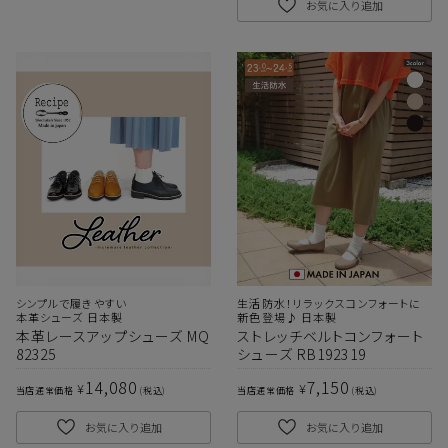
お気に入り追加
シンプルで履きやすい
生活防水！リラックスコンフォートに
本革シューズ 日本製
新色登場♪ 日本製
本革レースアップシューズ MQ
ストレッチベルトコンフォート
82325
シューズ RB192319
14,080
7,150
¥
¥
当店通常価格
税込
当店通常価格
税込
お気に入り追加
お気に入り追加