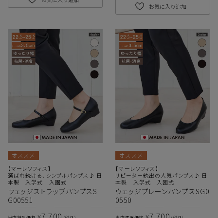
お気に入り追加
オススメ
オススメ
【マーレソフィス】
【マーレソフィス】
選ばれ続ける、シンプルパンプス♪ 日
リピーター続出の人気パンプス♪ 日
本製 入学式 入園式
本製 入学式 入園式
ウェッジストラップパンプスS
ウェッジプレーンパンプスSG0
G00551
0550
7,700
7,700
¥
¥
当店特別価格
税込
当店通常価格
税込