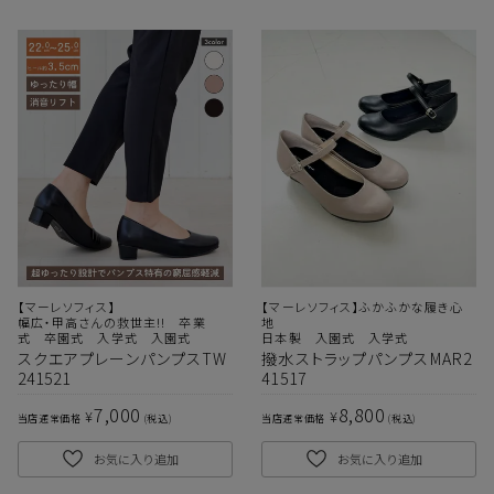
【マーレソフィス】
【マーレソフィス】ふかふかな履き心
幅広・甲高さんの救世主!! 卒業
地
式 卒園式 入学式 入園式
日本製 入園式 入学式
スクエアプレーンパンプスTW
撥水ストラップパンプスMAR2
241521
41517
7,000
8,800
¥
¥
当店通常価格
税込
当店通常価格
税込
お気に入り追加
お気に入り追加