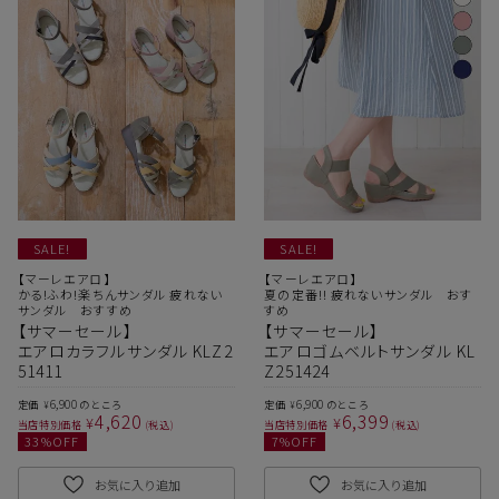
SALE!
SALE!
【マーレエアロ】
【マーレエアロ】
かる!ふわ!楽ちんサンダル 疲れない
夏の定番!! 疲れないサンダル おす
サンダル おすすめ
すめ
【サマーセール】
【サマーセール】
エアロカラフルサンダル KLZ2
エアロゴムベルトサンダル KL
51411
Z251424
6,900
6,900
定価
のところ
定価
のところ
¥
¥
4,620
6,399
¥
¥
当店特別価格
税込
当店特別価格
税込
33
%OFF
7
%OFF
お気に入り追加
お気に入り追加