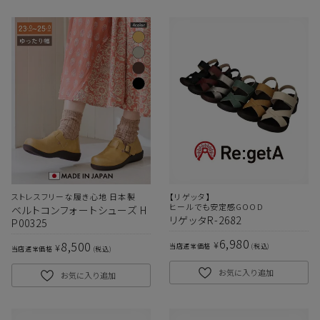
ストレスフリーな履き心地 日本製
【リゲッタ】
ヒールでも安定感GOOD
ベルトコンフォートシューズ H
リゲッタR-2682
P00325
6,980
8,500
¥
¥
当店通常価格
税込
当店通常価格
税込
お気に入り追加
お気に入り追加