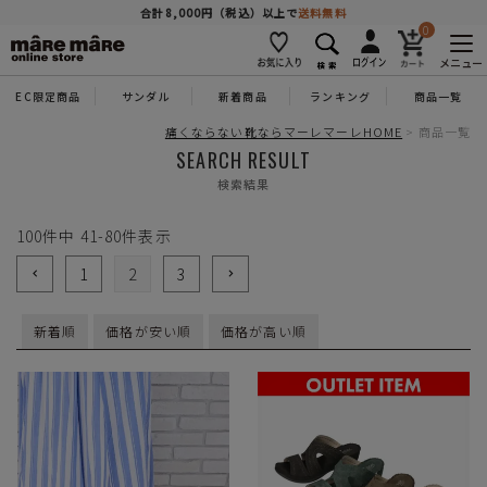
商品を探す
合計8,000円（税込）以上で
送料無料
0
メニュー
EC限定商品
サンダル
新着商品
ランキング
商品一覧
人気ワード
#コンフォート
#パンプス
#スニーカー
#ブーツ
痛くならない靴ならマーレマーレHOME
商品一覧
SEARCH RESULT
検索結果
タイプ
100
件中
41
-
80
件表示
カテゴリー
1
2
3
新着順
価格が安い順
価格が高い順
特徴
ブランド
カラー