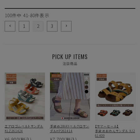
100
件中
41
-
80
件表示
1
2
3
PICK UP ITEMS
注目商品
エアロゴムベルトサンダル
手染め2WAYベルクロサン
【サマーセール】
KLZ261424
ダルHP261414
手染めおわんサンダル XJ2
61409
¥6,900
(税込)
¥7,700
(税込)