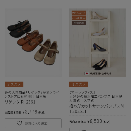
オススメ
オススメ
あの人気商品「リゲッタ」がオンライ
【マーレソフィス】
ンストアにも登場！！ 日本製
大好評の撥水加工パンプス 日本製
入園式 入学式
リゲッタ R-2361
撥水VカットサテンパンプスM
8,778
T202511
¥
当店通常価格
税込
8,500
¥
当店通常価格
税込
お気に入り追加