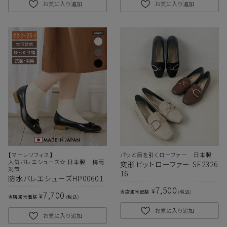
お気に入り追加
お気に入り追加
【マーレソフィス】
パッと目を引くローファー 日本製
人気バレエシューズ☆ 日本製 梅雨
変形ビットローファー SE2326
対策
16
防水バレエシューズHP00601
7,500
¥
当店通常価格
税込
7,700
¥
当店通常価格
税込
お気に入り追加
お気に入り追加