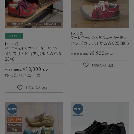
【メンズ】
NEW!
マーレマーレの人気スニーカー底♪
メンズカラフルサムWX252805
【メンズ】
パッと目を引くカラフルなデザイン
9,900
¥
メンズサイドゴアポルカWX26
当店通常価格
税込
2840
お気に入り追加
10,300
¥
当店通常価格
税込
サイズ
ゆったりスニーカー
お気に入り追加
ヒールの高さ
絞り込んで検索する