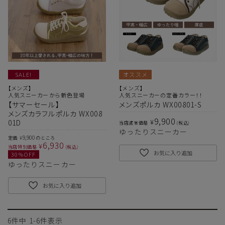
SALE!
オススメ
【メンズ】
【メンズ】
人気スニーカーから新色登場
人気スニーカーの定番カラー！！
【サマーセール】
メンズポルカ WX00801-S
メンズカラフルポルカ WX008
9,900
¥
01D
当店通常価格
税込
ゆったりスニーカー
9,900
定価
のところ
¥
6,930
¥
当店特別価格
税込
お気に入り追加
30
%OFF
ゆったりスニーカー
お気に入り追加
6
件中
1
-
6
件表示