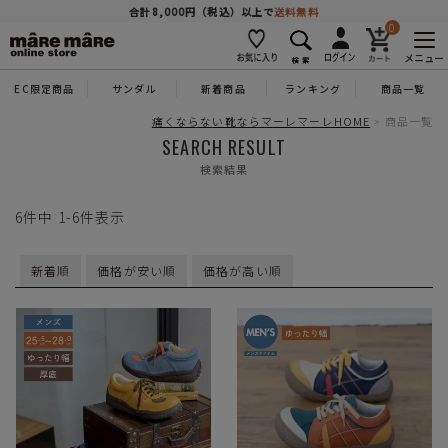
商品を探す
合計8,000円（税込）以上で
送料無料
0
メニュー
EC限定商品
サンダル
新着商品
ランキング
商品一覧
人気ワード
#コンフォート
#パンプス
#スニーカー
#ブーツ
痛くならない靴ならマーレマーレHOME
商品一覧
SEARCH RESULT
検索結果
タイプ
6
件中
1
-
6
件表示
カテゴリー
新着順
価格が安い順
価格が高い順
特徴
ブランド
カラー