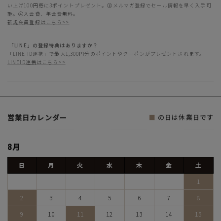
い上げ100円毎に3ポイントプレゼント。③メルマガ登録でセール情報を早く入手可
能。④入会費、年会費無料。
新規会員登録はこちら>>
「LINE」の登録特典はありますか？
「LINE ID連携」で最大1,300円分のポイントやクーポンがプレゼントされます。
LINEID連携はこちら>>
営業日カレンダー
■
の日は休業日です
8月
日
月
火
水
木
金
土
1
2
3
4
5
6
7
8
9
10
11
12
13
14
15