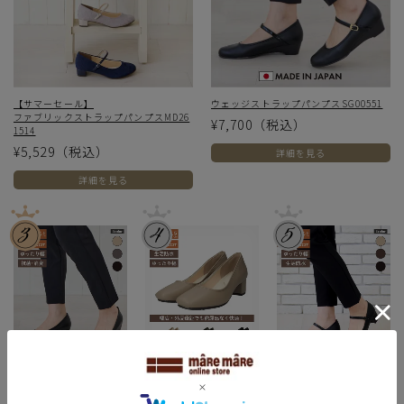
【サマーセール】
ウェッジストラップパンプスSG00551
ファブリックストラップパンプスMD26
¥7,700
（税込）
1514
¥5,529
（税込）
詳細を見る
詳細を見る
ウェッジプレーンパンプ
防水プレーンパンプスS
防水ストラップパンプス
スSG00550
W261506
SG00552