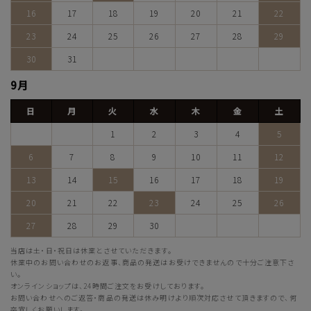
16
17
18
19
20
21
22
23
24
25
26
27
28
29
30
31
9月
日
月
火
水
木
金
土
1
2
3
4
5
6
7
8
9
10
11
12
13
14
15
16
17
18
19
20
21
22
23
24
25
26
27
28
29
30
当店は土・日・祝日は休業とさせていただきます。
休業中のお問い合わせのお返事、商品の発送はお受けできませんので十分ご注意下さ
い。
オンラインショップは、24時間ご注文をお受けしております。
お問い合わせへのご返答・商品の発送は休み明けより順次対応させて頂きますので、何
卒宜しくお願いします。