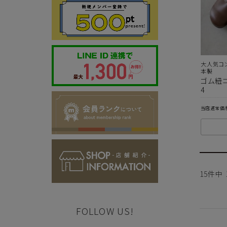
代金のお支払い方法について
大人気コ
本製
ゴム紐コ
クレジットカード・銀行振込（前払い）・Amazonペイ・
4
金引換の中からお好きな決済方法をお選びいただけます。
当店通常価
15
件中
ご注意事項
・セール/アウトレット商品の交換・返品は原則としてご
FOLLOW US!
・掲載されております商品の色はPCモニターにより色目
・掲載されております画像を許可無くご使用にならないで