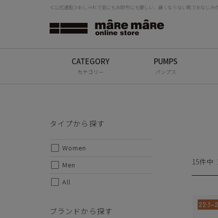
≪公式通販≫おしゃれで足にもお財布にも優しい、痛くならない靴でおなじみの「
タイプから探す
検
Women
Men
カテゴリー
パンプス
All
ブランドから探す
タイプから探す
mâRe mâRe
Women
mâRe sophis
15
件中
Men
mâRe aero
All
Paddington Terrace
ブランドから探す