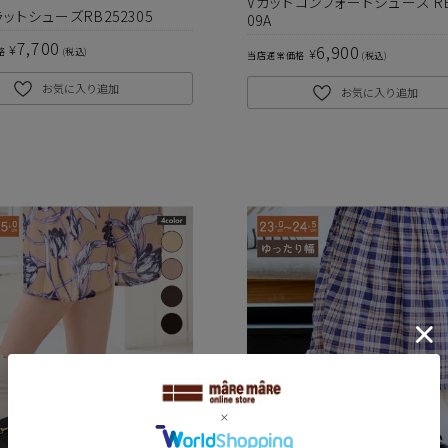
Vカットコンフォートシューズ RB
ットシューズRB252305
09A
7,700
¥
6,900
¥
格
税込
当店通常価格
税込
お気に入り追加
お気に入り追加