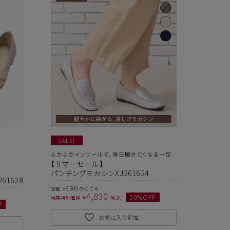
SALE!
ふかふかインソールで、毎日履きたくなる一足
【サマーセール】
パンチングモカシンXJ261624
1628
6,900
定価
のところ
¥
4,830
¥
30
%OFF
当店特別価格
税込
F
お気に入り追加