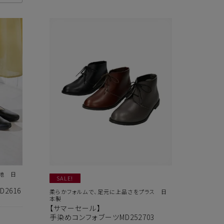
地 日
SALE!
2616
柔らかフォルムで、足元に上品さをプラス 日
本製
【サマーセール】
手染めコンフォブーツMD252703