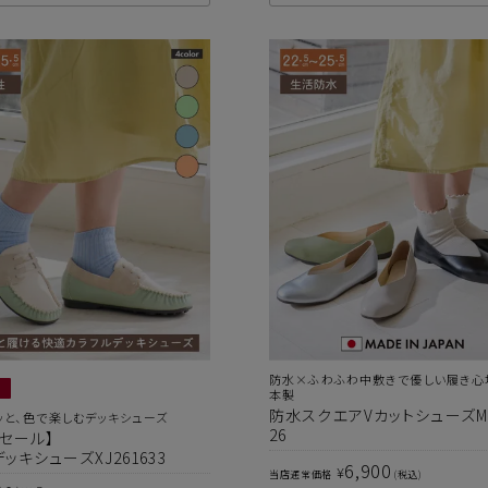
上記条件で絞り込む
防水×ふわふわ中敷きで優しい履き心
本製
防水スクエアVカットシューズMD
ッと、色で楽しむデッキシューズ
26
セール】
ッキシューズXJ261633
6,900
¥
当店通常価格
税込