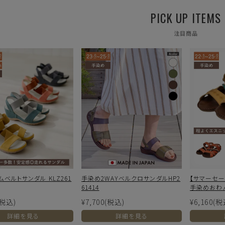
ます。予めご了承下さい。
PICK UP ITEMS
が異なります
注目商品
ベルトサンダル KLZ261
手染め2WAYベルクロサンダルHP2
【サマーセー
61414
手染めおわんサ
(税込)
¥7,700
(税込)
¥6,160
(税
詳細を見る
詳細を見る