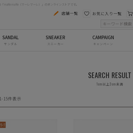
maRe maRe（マーレマーレ）」のオンラインストアです。
カテゴリから探す
色から探す
店舗一覧
お気に入り一覧
索
コンフォートシューズ
パンプス
サンダル
スニーカー
キャンペーン
スニーカー
ブーツ
SEARCH RESULT
サンダル
1cm以上2cm未満
フラットシューズ
防水レインアイテム
1
-
15
件表示
アウトレット
その他・小物