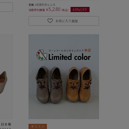
8,800
定価
のところ
¥
5,280
¥
40
%OFF
当店特別価格
税込
お気に入り追加
 日本製
オススメ