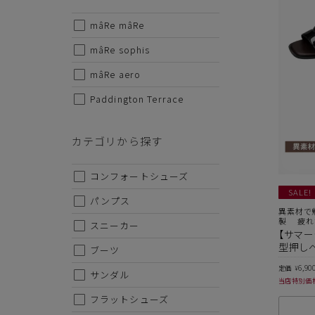
mâRe mâRe
サイズから探す
mâRe sophis
22cm
mâRe aero
Paddington Terrace
22.5cm
23cm
カテゴリから探す
23.5cm
コンフォートシューズ
24cm
SALE!
パンプス
24.5cm
異素材で
製 疲れ
スニーカー
【サマー
25cm
型押しベ
ブーツ
25.5cm
6,90
定価
¥
サンダル
当店特別価
26cm
フラットシューズ