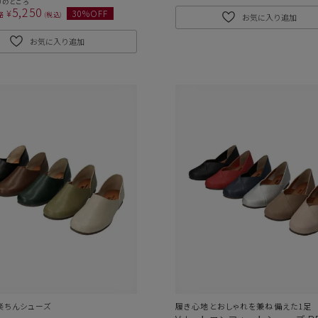
0
のところ
5,250
¥
30
%OFF
格
税込
お気に入り追加
お気に入り追加
楽ちんシューズ
履き心地とおしゃれを兼ね備えた1足