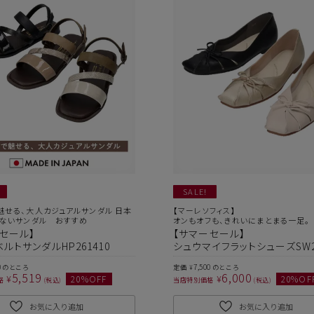
ヒールの高さから探す
1㎝未満
1cm以上2cm未満
2cm以上3cm未満
3cm以上4cm未満
4cm以上5cm未満
SALE!
5cm以上6cm未満
魅せる、大人カジュアルサンダル 日本
【マーレソフィス】
ないサンダル おすすめ
オンもオフも、きれいにまとまる一足。
セール】
【サマーセール】
6cm以上7cm未満
ルトサンダルHP261410
シュウマイフラットシューズSW26
7cm以上8cm未満
0
7,500
のところ
定価
のところ
¥
5,519
6,000
¥
¥
20
%OFF
20
%OF
格
税込
当店特別価格
税込
8cm以上
お気に入り追加
お気に入り追加