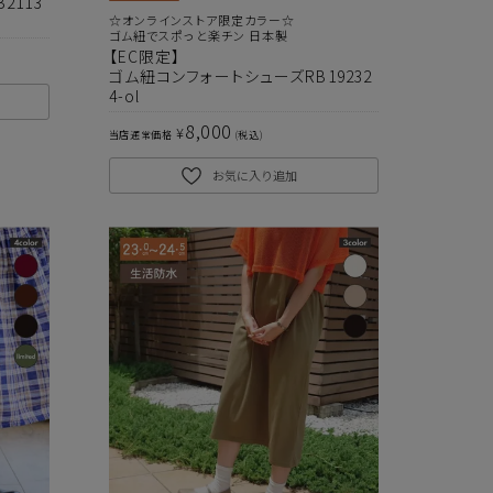
2113
☆オンラインストア限定カラー☆
ゴム紐でスポっと楽チン 日本製
【EC限定】
ゴム紐コンフォートシューズRB19232
4-ol
8,000
¥
当店通常価格
税込
お気に入り追加