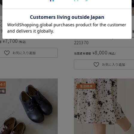
フィス】
オススメ
人気No.1
らくちん柔らかローファー！！
チーフローファーSW222602
あのベルトコンフォートが復活♪ 日本
クロスベルトコンフォートシュー
7,700
¥
221370
格
税込
8,000
¥
お気に入り追加
当店通常価格
税込
お気に入り追加