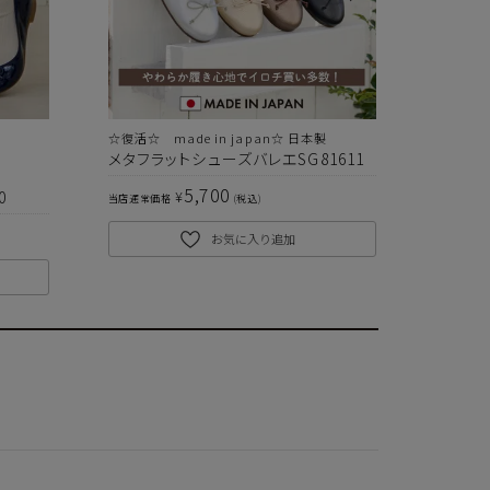
クレジットカードでのお支払いについて
☆復活☆ made in japan☆ 日本製
メタフラットシューズバレエSG81611
以下のカード会社がお使いいただけます。
5,700
¥
0
当店通常価格
税込
お気に入り追加
お支払いは、お客様がお持ちのクレジットカード会社の会員規約に基
き、ご指定の口座から引落としさせていただきます。
支払・配送について
特定商取引法に基づく表示