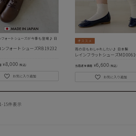
お届け時間帯の指定について
ンフォートシューズが今季も登場♪ 日
オススメ
ンフォートシューズRB19232
雨の日もおしゃれしたい♪ 日本製
代
ご注文から5日以降でしたら、お届け日時と時間帯をご指定
レインフラットシューズMD0061
いただけます。ご指定可能な時間帯は「午前中」、「14～16
8,000
6,600
¥
時」、「16～18時」、「18～20時」、「19～21時」となっ
¥
格
税込
当店通常価格
税込
ております。
お気に入り追加
お気に入り追加
※
づ
1
-
15
件表示
遠慮願います。
に相違が生じる場合があります。予めご了承下さい。
下さい。お使いになりたい場合はお問い合せよりご連絡下さい。