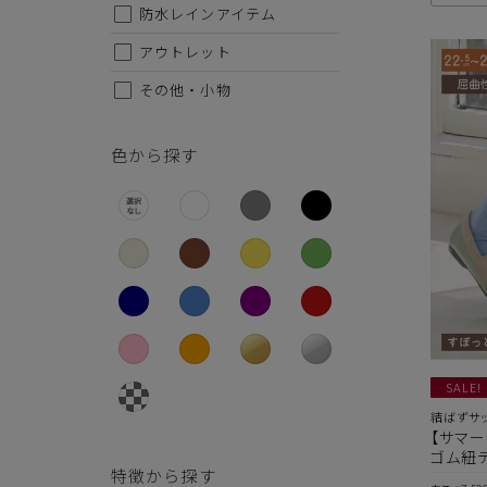
26.5cm
防水レインアイテム
27cm
アウトレット
その他・小物
27.5cm
28cm
色から探す
SALE!
結ばずサ
【サマー
ゴム紐デ
特徴から探す