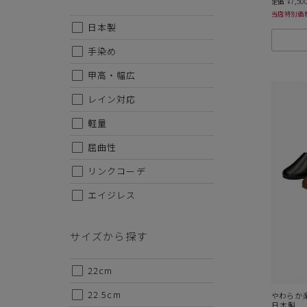
7,50
定価
¥
当店特別価
日本製
手染め
甲高・幅広
レイン対応
軽量
屈曲性
リンクコーデ
エイジレス
サイズから探す
22cm
22.5cm
やわらか
日本製