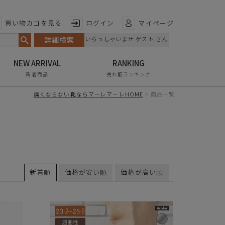
特徴から探す
買い物カゴを見る
ログイン
マイページ
詳細検索
いらっしゃいませ ゲスト さん
日本製
手染め
新着商品
売れ筋ランキング
甲高・幅広
痛くならない靴ならマーレマーレHOME
商品一覧
レイン対応
軽量
屈曲性
リンクコーデ
新着順
価格が安い順
価格が高い順
エイジレス