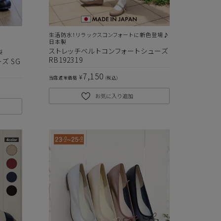
生活防水！リラックスコンフォートに新色登場♪
日本製
ストレッチベルトコンフォートシューズ
製
RB192319
ズ SG
7,150
¥
当店通常価格
税込
お気に入り追加