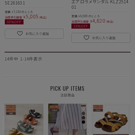
エアロラメサンダル KLZ2514
SE261631
01
7,150
定価
のところ
¥
5,005
6,900
¥
定価
のところ
¥
当店特別価格
税込
4,620
¥
30
%OFF
当店特別価格
税込
33
%OFF
お気に入り追加
お気に入り追加
14
件中
1
-
14
件表示
PICK UP ITEMS
注目商品