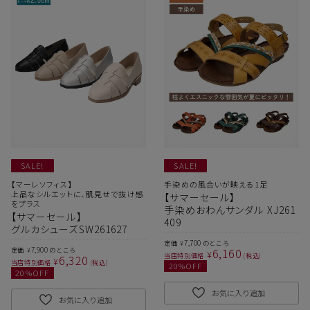
SALE!
SALE!
【マーレソフィス】
手染めの風合いが映える1足
上品なシルエットに、肌見せで抜け感
【サマーセール】
をプラス
手染めおわんサンダル XJ261
【サマーセール】
409
グルカシューズSW261627
7,700
定価
のところ
¥
7,900
6,160
定価
のところ
¥
¥
当店特別価格
税込
6,320
¥
当店特別価格
税込
20
%OFF
20
%OFF
お気に入り追加
お気に入り追加