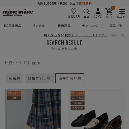
商品を探す
合計8,000円（税込）以上で
送料無料
0
メニュー
EC限定商品
サンダル
新着商品
ランキング
商品一覧
人気ワード
#コンフォート
#パンプス
#スニーカー
#ブーツ
痛くならない靴ならマーレマーレHOME
商品一覧
SEARCH RESULT
2cm以上3cm未満
タイプ
14
件中
1
-
14
件表示
カテゴリー
新着順
価格が安い順
価格が高い順
特徴
ブランド
カラー