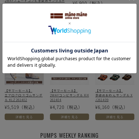
2WAYスエードコンビ手染めサンダルH
¥6,900
（税込）
P251417
¥6,600
（税込）
詳細を見る
詳細を見る
【サマーセール】
【サマーセール】
【サマーセール】
エアロクロスゴムサンダ
2WAYコンビサンダル KH
手染めおわんサンダル X
ル KLZ261402
261404
J261409
¥5,519
（税込）
¥4,720
（税込）
¥6,160
（税込）
詳細を見る
詳細を見る
詳細を見る
PUMPS WEEKLY RANKING