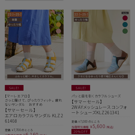
SALE!
SALE!
【マーレエアロ】
パッと目を引くカラフルシューズ
さっと履けて、ぴったりフィット。 疲れ
【サマーセール】
ないサンダル おすすめ
2WAYメッシュレースコンフォ
【サマーセール】
ートシューズKLZ261341
エアロカラフルサンダル KLZ2
61408
7,000
定価
のところ
¥
5,600
¥
当店特別価格
税込
7,700
定価
のところ
¥
20
%OFF
6,160
¥