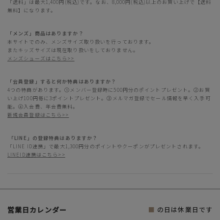
「送料」は最大1,400円(税込)です。なお、8,000円(税込)以上のお買い上げで【送料
無料】になります。
「メンズ」商品はありますか？
本サイトでのみ、メンズサイズ取り扱いを行っております。
またキッズサイズは現在取り扱いをしておりません。
メンズシューズはこちら>>
「会員登録」すると何か特典はありますか？
4つの特典があります。①メンバー登録時に500円分のポイントプレゼント。②お買
い上げ100円毎に3ポイントプレゼント。③メルマガ登録でセール情報を早く入手可
能。④入会費、年会費無料。
新規会員登録はこちら>>
「LINE」の登録特典はありますか？
「LINE ID連携」で最大1,300円分のポイントやクーポンがプレゼントされます。
LINEID連携はこちら>>
営業日カレンダー
■
の日は休業日です