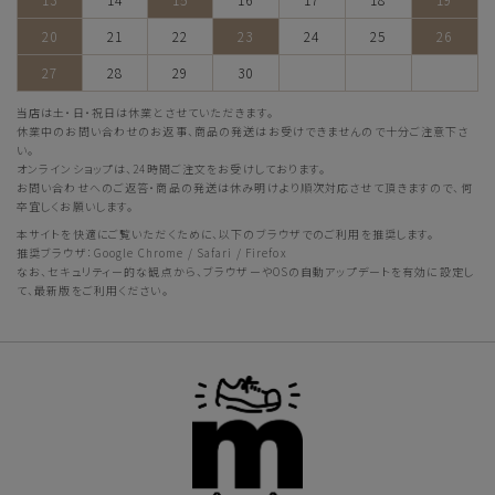
20
21
22
23
24
25
26
27
28
29
30
当店は土・日・祝日は休業とさせていただきます。
休業中のお問い合わせのお返事、商品の発送はお受けできませんので十分ご注意下さ
い。
オンラインショップは、24時間ご注文をお受けしております。
お問い合わせへのご返答・商品の発送は休み明けより順次対応させて頂きますので、何
卒宜しくお願いします。
本サイトを快適にご覧いただくために、以下のブラウザでのご利用を推奨します。
推奨ブラウザ：Google Chrome / Safari / Firefox
なお、セキュリティー的な観点から、ブラウザーやOSの自動アップデートを有効に設定し
て、最新版をご利用ください。