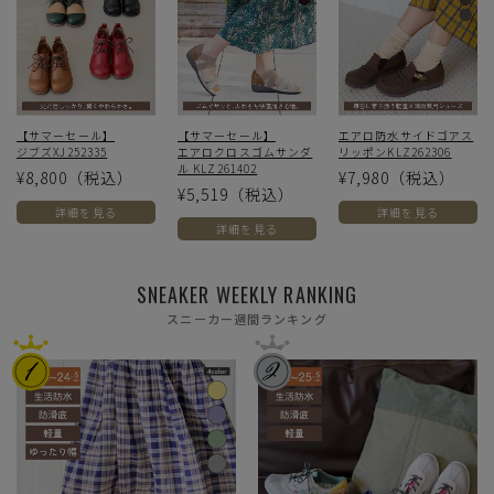
【サマーセール】
【サマーセール】
エアロ防水サイドゴアス
ジブズXJ252335
エアロクロスゴムサンダ
リッポンKLZ262306
ル KLZ261402
¥8,800
（税込）
¥7,980
（税込）
¥5,519
（税込）
詳細を見る
詳細を見る
詳細を見る
SNEAKER WEEKLY RANKING
スニーカー週間ランキング