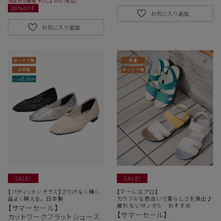
当店特別価格
税込
20
%OFF
お気に入り追加
お気に入り追加
SALE!
SALE!
【パディントンテラス】さりげなく輝く、
【マーレエアロ】
品よく映える。 日本製
カラフルな色合いで夏らしさを演出♪
疲れないサンダル おすすめ
【サマーセール】
【サマーセール】
カットワークフラットシューズ