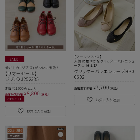
【マーレソフィス】
SALE!
人気の華やかなグリッターバレエシュ
ーズ☆ 日本製
懐かしの「ジブズ」がついに復活！
グリッターバレエシューズHP0
【サマーセール】
0602
ジブズXJ252335
7,700
¥
11,000
当店通常価格
税込
定価
のところ
¥
8,800
¥
当店特別価格
税込
20
%OFF
お気に入り追加
お気に入り追加