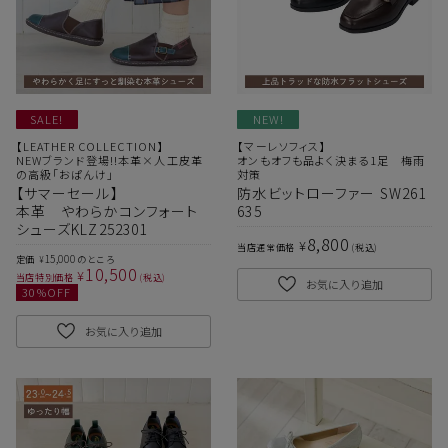
SALE!
NEW!
【LEATHER COLLECTION】
【マーレソフィス】
NEWブランド登場!!本革×人工皮革
オンもオフも品よく決まる1足 梅雨
の高級「おぱんけ」
対策
【サマーセール】
防水ビットローファー SW261
本革 やわらかコンフォート
635
シューズKLZ252301
サイズ
8,800
¥
当店通常価格
税込
15,000
定価
のところ
¥
10,500
¥
当店特別価格
税込
お気に入り追加
30
%OFF
ヒールの高さ
お気に入り追加
絞り込んで検索する