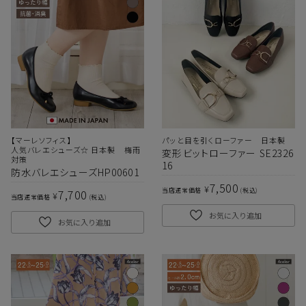
【マーレソフィス】
パッと目を引くローファー 日本製
人気バレエシューズ☆ 日本製 梅雨
変形ビットローファー SE2326
対策
16
防水バレエシューズHP00601
7,500
¥
当店通常価格
税込
7,700
¥
当店通常価格
税込
お気に入り追加
お気に入り追加