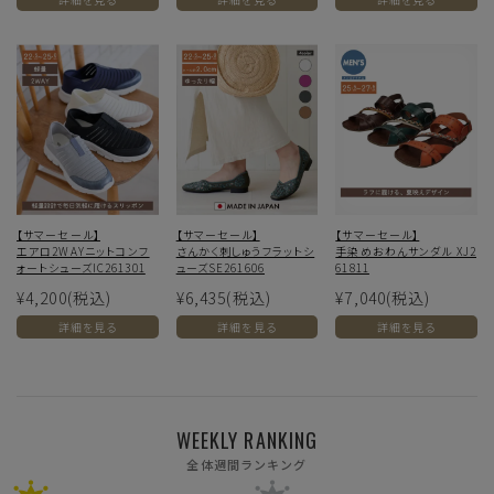
【サマーセール】
【サマーセール】
【サマーセール】
エアロ2WAYニットコンフ
さんかく刺しゅうフラットシ
手染めおわんサンダル XJ2
ォートシューズIC261301
ューズSE261606
61811
¥4,200
(税込)
¥6,435
(税込)
¥7,040
(税込)
詳細を見る
詳細を見る
詳細を見る
WEEKLY RANKING
全体週間ランキング