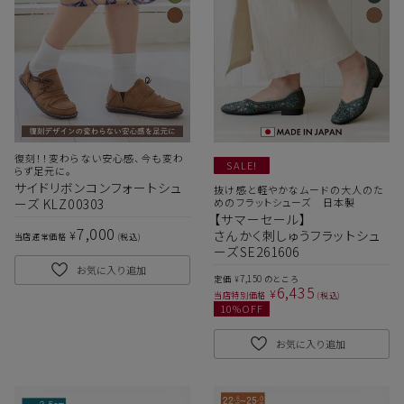
復刻！！変わらない安心感、今も変わ
SALE!
らず足元に。
サイドリボンコンフォートシュ
抜け感と軽やかなムードの大人のた
ーズ KLZ00303
めのフラットシューズ 日本製
【サマーセール】
7,000
¥
さんかく刺しゅうフラットシュ
当店通常価格
税込
ーズSE261606
お気に入り追加
7,150
定価
のところ
¥
6,435
¥
当店特別価格
税込
10
%OFF
お気に入り追加