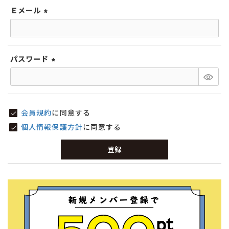
Ｅメール
(必
須)
パスワード
(必
須)
会員規約
に同意する
サイズ
個人情報保護方針
に同意する
登録
ヒールの高さ
絞り込んで検索する