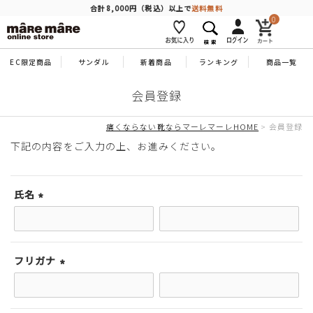
商品を探す
合計8,000円（税込）以上で
送料無料
0
EC限定商品
サンダル
新着商品
ランキング
商品一覧
人気ワード
#コンフォート
#パンプス
#スニーカー
#ブーツ
会員登録
タイプ
痛くならない靴ならマーレマーレHOME
会員登録
下記の内容をご入力の上、お進みください。
カテゴリー
氏名
特徴
(必
須)
ブランド
フリガナ
(必
須)
カラー