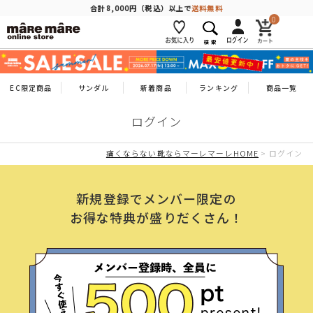
商品を探す
合計8,000円（税込）以上で
送料無料
0
人気ワード
#コンフォート
#パンプス
#スニーカー
#ブーツ
EC限定商品
サンダル
新着商品
ランキング
商品一覧
ログイン
タイプ
痛くならない靴ならマーレマーレHOME
ログイン
カテゴリー
新規登録でメンバー限定の
お得な特典が盛りだくさん！
特徴
ブランド
カラー