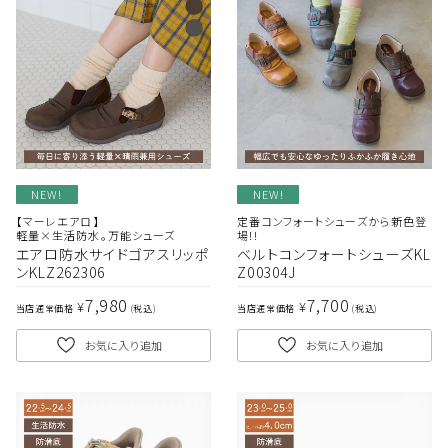
NEW!
NEW!
【マーレエアロ】
定番コンフォートシューズから新色登
軽量×生活防水。万能シューズ
場!!
エアロ防水サイドゴアスリッポ
ベルトコンフォートシューズKL
ンKLZ262306
Z00304J
7,980
7,700
¥
¥
当店通常価格
税込
当店通常価格
税込
お気に入り追加
お気に入り追加