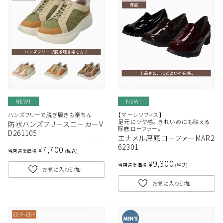
NEW!
NEW!
ハンズフリーで脱ぎ履きも楽ちん
【マーレソフィス】
足元にツヤ感。 きれいめにも映える
防水ハンズフリースニーカーV
厚底ローファー。
D261105
エナメル厚底ローファーMAR2
62301
7,700
¥
当店通常価格
税込
9,300
¥
当店通常価格
税込
お気に入り追加
お気に入り追加