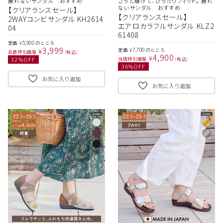
疲れないサンダル おすすめ
さっと履けて、ぴったりフィット。 疲れ
ないサンダル おすすめ
【クリアランスセール】
【クリアランスセール】
2WAYコンビサンダル KH2614
エアロカラフルサンダル KLZ2
04
61408
5,900
定価
のところ
¥
3,999
7,700
¥
定価
のところ
¥
会員特別価格
税込
4,900
¥
32
%OFF
当店特別価格
税込
36
%OFF
お気に入り追加
お気に入り追加