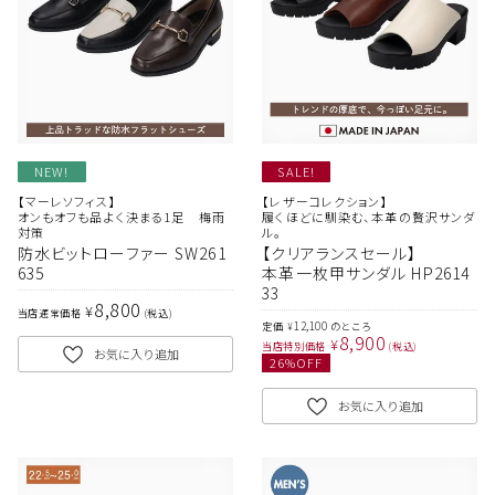
NEW!
SALE!
【マーレソフィス】
【レザーコレクション】
オンもオフも品よく決まる1足 梅雨
履くほどに馴染む、本革の贅沢サンダ
対策
ル。
防水ビットローファー SW261
【クリアランスセール】
635
本革一枚甲サンダル HP2614
33
8,800
¥
当店通常価格
税込
12,100
定価
のところ
¥
8,900
¥
当店特別価格
税込
お気に入り追加
26
%OFF
お気に入り追加