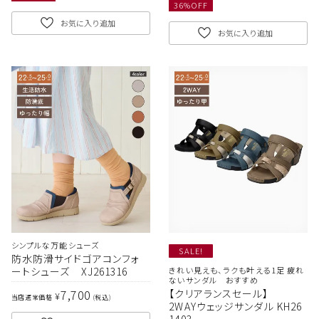
36
%OFF
お気に入り追加
お気に入り追加
シンプルな万能シューズ
SALE!
防水防滑サイドゴアコンフォ
ートシューズ XJ261316
きれい見えも、ラクも叶える1足 疲れ
ないサンダル おすすめ
7,700
【クリアランスセール】
¥
当店通常価格
税込
2WAYウェッジサンダル KH26
1403