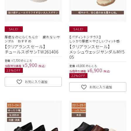
SALE!
SALE!
厚底なのにらくちん☆ 疲れないサ
【パディントンテラス】
ンダル おすすめ
しっかり厚底×やさしいフィット感
【クリアランスセール】
【クリアランスセール】
チュールスポサンTW261406
メッシュウェッジサンダルMY5
05
7,700
定価
のところ
¥
5,900
¥
8,800
当店特別価格
税込
定価
のところ
¥
6,900
23
%OFF
¥
当店特別価格
税込
22
%OFF
お気に入り追加
お気に入り追加