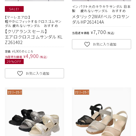
インパクト大のキラキラサンダル 日本
SALE!
製 疲れないサンダル おすすめ
メタリック2WAYベルクロサン
【マーレエアロ】
軽やかにフィットするクロスゴムサン
ダルHP261414A
ダル 疲れないサンダル おすすめ
7,700
【クリアランスセール】
¥
当店通常価格
税込
エアロクロスゴムサンダル KL
Z261402
お気に入り追加
6,900
定価
のところ
¥
4,900
¥
当店特別価格
税込
29
%OFF
お気に入り追加