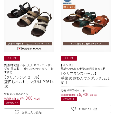
SALE!
SALE!
異素材で魅せる、大人カジュアルサン
【メンズ】
ダル 日本製 疲れないサンダル お
風合いのある手染めが映える1足
すすめ
【クリアランスセール】
【クリアランスセール】
手染めおわんサンダル XJ261
型押しベルトサンダルHP2614
811
10
8,800
定価
のところ
¥
6,900
6,900
¥
定価
のところ
¥
当店特別価格
税込
4,900
¥
22
%OFF
当店特別価格
税込
29
%OFF
お気に入り追加
お気に入り追加