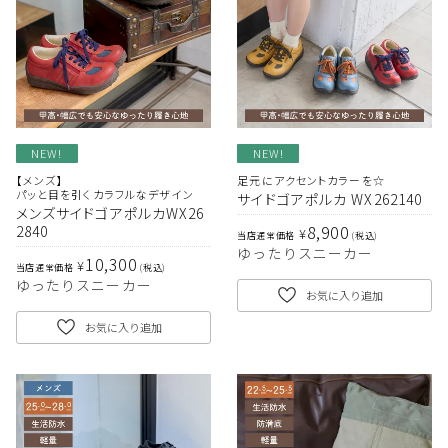
NEW!
NEW!
【メンズ】
足元にアクセントカラーを☆
パッと目を引くカラフルなデザイン
サイドゴアポルカ WX262140
メンズサイドゴアポルカWX26
8,900
2840
¥
当店通常価格
税込
サイズ
ゆったりスニーカー
10,300
¥
当店通常価格
税込
ゆったりスニーカー
お気に入り追加
ヒールの高さ
お気に入り追加
絞り込んで検索する