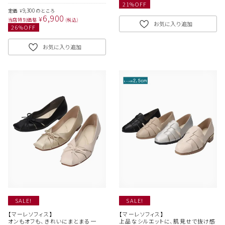
21
%OFF
9,300
定価
のところ
¥
6,900
¥
当店特別価格
税込
お気に入り追加
26
%OFF
お気に入り追加
SALE!
SALE!
【マーレソフィス】
【マーレソフィス】
オンもオフも、きれいにまとまる一
上品なシルエットに、肌見せで抜け感