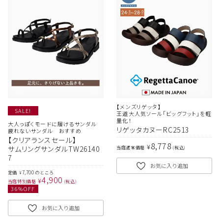
【メンズリゲッタ】
SALE!
王道大人気ソール「ビッグフット」を軽
量化！
大人っぽくモードに履けるサンダル
リゲッタカヌーRC2513
疲れないサンダル おすすめ
【クリアランスセール】
8,778
¥
サムリングサンダルTW26140
当店通常価格
税込
7
お気に入り追加
7,700
定価
のところ
¥
4,900
¥
当店特別価格
税込
36
%OFF
お気に入り追加