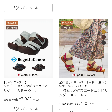
お気に入り追加
【リゲッタカヌー】
足に優しいサンダル 日本製 疲れな
ジャガード織がお洒落なデザイン
いサンダル おすすめ
リゲッタカヌーRC5255
手染め2WAYスエードコンビサ
ンダルHP261417
7,980
¥
当店通常価格
税込
7,700
¥
当店通常価格
税込
お気に入り追加