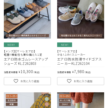
NEW!
NEW!
【メンズ】【マーレエアロ】
【マーレエアロ】
軽量!!機能性も兼ね備えた１足
かる！ふわ！スニーカー
エアロ防水ゴムレースアップ
エアロ防水防滑サイドゴアス
シューズ KLZ262803
ニーカーKLZ262104
10,300
7,980
¥
¥
当店通常価格
税込
当店通常価格
税込
お気に入り追加
お気に入り追加