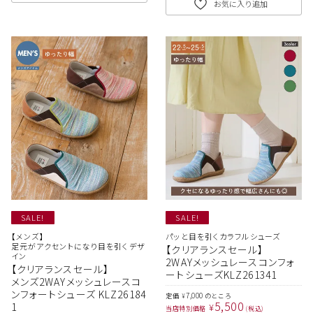
お気に入り追加
SALE!
SALE!
【メンズ】
パッと目を引くカラフルシューズ
足元がアクセントになり目を引くデザ
【クリアランスセール】
イン
2WAYメッシュレースコンフォ
【クリアランスセール】
ートシューズKLZ261341
メンズ2WAYメッシュレースコ
ンフォートシューズ KLZ26184
7,000
定価
のところ
¥
5,500
1
¥
当店特別価格
税込