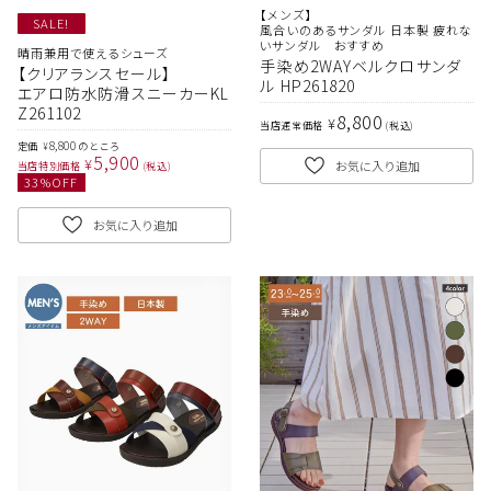
【メンズ】
SALE!
風合いのあるサンダル 日本製 疲れな
いサンダル おすすめ
晴雨兼用で使えるシューズ
手染め2WAYベルクロサンダ
【クリアランスセール】
ル HP261820
エアロ防水防滑スニーカーKL
Z261102
8,800
¥
当店通常価格
税込
8,800
定価
のところ
¥
5,900
¥
お気に入り追加
当店特別価格
税込
33
%OFF
お気に入り追加