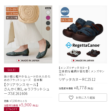
【メンズリゲッタカヌー】
SALE!
立体的な織柄が目を惹くメンズサン
ダル！
抜け感と軽やかなムードの大人のた
リゲッタカヌーRC2512
めのフラットシューズ 日本製
【クリアランスセール】
8,778
¥
さんかく刺しゅうフラットシュ
当店通常価格
税込
ーズSE261606
お気に入り追加
7,150
定価
のところ
¥
5,900
¥
当店特別価格
税込
17
%OFF