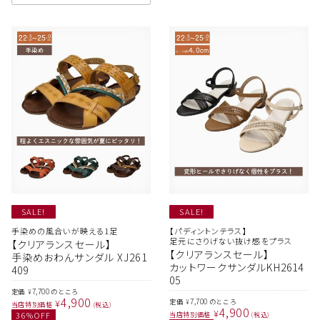
SALE!
SALE!
手染めの風合いが映える1足
【パディントンテラス】
足元にさりげない抜け感をプラス
【クリアランスセール】
【クリアランスセール】
手染めおわんサンダル XJ261
カットワークサンダルKH2614
409
05
7,700
定価
のところ
¥
4,900
7,700
¥
定価
のところ
¥
当店特別価格
税込
4,900
¥
36
%OFF
当店特別価格
税込