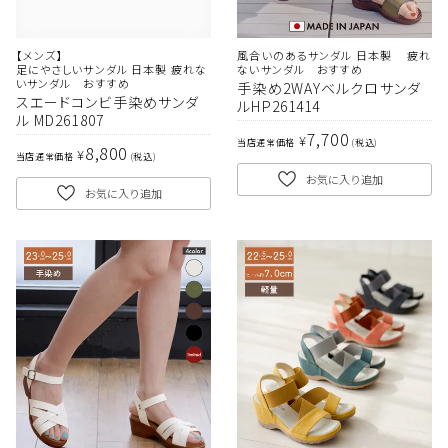
【メンズ】
風合いのあるサンダル 日本製 疲れ
足にやさしいサンダル 日本製 疲れな
ないサンダル おすすめ
いサンダル おすすめ
手染め2WAYベルクロサンダ
スエードコンビ手染めサンダ
ルHP261414
ル MD261807
7,700
¥
当店通常価格
税込
8,800
¥
当店通常価格
税込
お気に入り追加
お気に入り追加