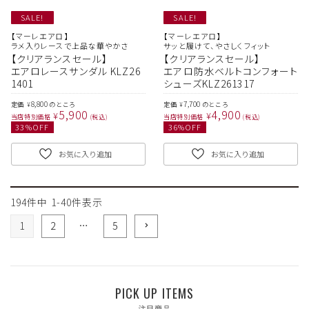
SALE!
SALE!
【マーレエアロ】
【マーレエアロ】
ラメ入りレースで上品な華やかさ
サッと履けて、やさしくフィット
【クリアランスセール】
【クリアランスセール】
エアロレースサンダル KLZ26
エアロ防水ベルトコンフォート
1401
シューズKLZ261317
8,800
7,700
定価
のところ
定価
のところ
¥
¥
5,900
4,900
¥
¥
当店特別価格
税込
当店特別価格
税込
33
%OFF
36
%OFF
お気に入り追加
お気に入り追加
194
件中
1
-
40
件表示
1
2
…
5
PICK UP ITEMS
注目商品