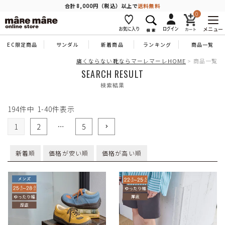
商品を探す
合計8,000円（税込）以上で
送料無料
0
メニュー
EC限定商品
サンダル
新着商品
ランキング
商品一覧
人気ワード
#コンフォート
#パンプス
#スニーカー
#ブーツ
痛くならない靴ならマーレマーレHOME
商品一覧
SEARCH RESULT
検索結果
タイプ
194
件中
1
-
40
件表示
カテゴリー
1
2
…
5
新着順
価格が安い順
価格が高い順
特徴
ブランド
カラー