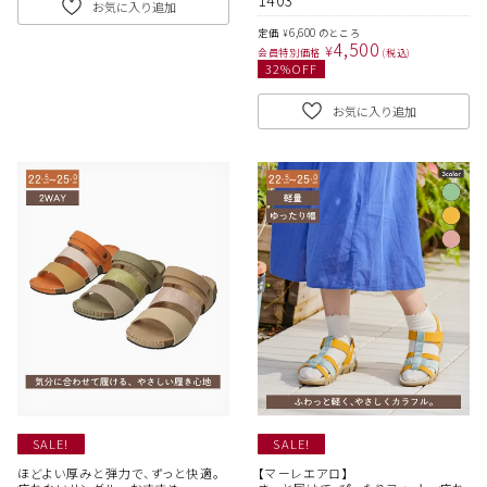
お気に入り追加
6,600
定価
のところ
¥
4,500
¥
会員特別価格
税込
32
%OFF
お気に入り追加
SALE!
SALE!
ほどよい厚みと弾力で、ずっと快適。
【マーレエアロ】