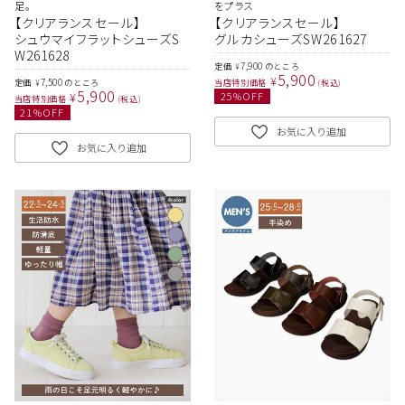
足。
をプラス
【クリアランスセール】
【クリアランスセール】
シュウマイフラットシューズS
グルカシューズSW261627
W261628
7,900
定価
のところ
¥
5,900
¥
7,500
定価
のところ
当店特別価格
税込
¥
5,900
¥
25
%OFF
当店特別価格
税込
21
%OFF
お気に入り追加
お気に入り追加