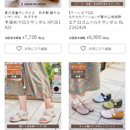
夏の定番サンダル♪ 日本製 疲れな
【マーレエアロ】
いサンダル おすすめ
もちもちクッションが履き心地抜群
手染めクロスサンダル HP261
エアロゴムベルトサンダル KL
423
Z261424
7,700
6,900
¥
¥
当店通常価格
税込
当店通常価格
税込
お気に入り追加
お気に入り追加