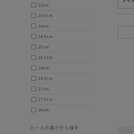
アイ
23cm
23.5cm
ご注意事項
24cm
・セール/アウトレット商品の交換・返品は原則としてご
24.5cm
・掲載されております商品の色はPCモニターにより色目
・掲載されております画像を許可無くご使用にならないで
25cm
・仕様および外観・価格は予告なく変更されることがあり
・当オンラインストアと実店舗では、一部商品にて割引率
25.5cm
・ご試着につきましては必ず屋内でお願いします。
26cm
26.5cm
27cm
27.5cm
28cm
ヒールの高さから探す