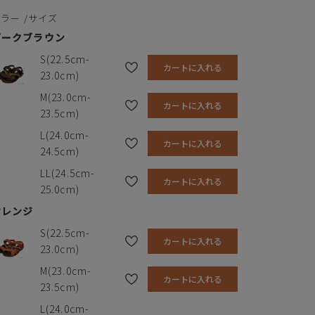
素材の種類
人工皮革
カラー
サイズ
サイズ
S
M
L
LL
ダークブラウン
靴底
TPR
S(22.5cm-
足長
22.5-
23.0-
24.0-
24.5-
生産国
中国
カートに入れる
23.0cm)
23.0cm
23.5cm
24.5cm
25.0cm
M(23.0cm-
幅
9.3cm
9.5cm
9.7cm
9.8cm
カートに入れる
23.5cm)
ヒール
2.0cm
2.0cm
2.0cm
2.0cm
L(24.0cm-
カートに入れる
24.5cm)
※単位はセンチメートルです
LL(24.5cm-
カートに入れる
25.0cm)
オレンジ
S(22.5cm-
カートに入れる
23.0cm)
M(23.0cm-
カートに入れる
23.5cm)
L(24.0cm-