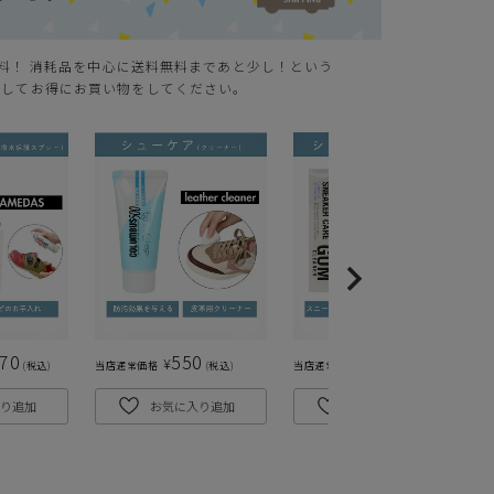
無料！ 消耗品を中心に送料無料まであと少し！という
クしてお得にお買い物をしてください。
870
550
495
¥
¥
税込
当店通常価格
税込
当店通常価格
税込
り追加
お気に入り追加
お気に入り追加