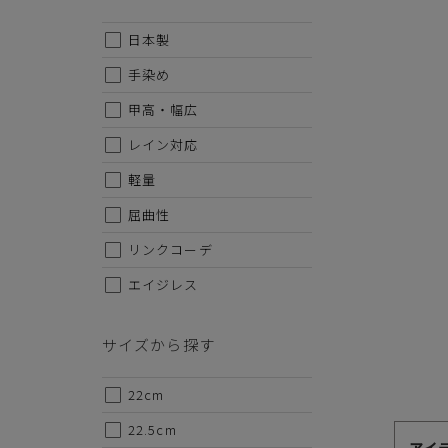
日本製
手染め
甲高・幅広
レイン対応
軽量
屈曲性
リンクコーデ
代金のお支払い方法について
エイジレス
クレジットカード・銀行振込（前払い）・Amazonペイ・
金引換の中からお好きな決済方法をお選びいただけます。
サイズから探す
22cm
22.5cm