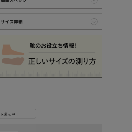
商品スペック
き、ご指定の口座から引落としさせていただきます。
サイズ詳細
支払・配送について
特定商取引法に基づく表示
個人情報保護方針
返品特約について
ト
還元中！