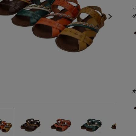
。
中敷きには12.0mmの厚みの発泡EVA素材を内蔵してい
ヒールの高さから探す
、ぺたんこサンダル特有の衝撃を和らげ、やさしい履き
実現しました。
1㎝未満
品番：XJ261811）とのおそろいコーデも楽しめます♪
1cm以上2cm未満
2cm以上3cm未満
人工皮革
PR
3cm以上4cm未満
高さ：約2.0cm
4cm以上5cm未満
ズ感の目安
5cm以上6cm未満
23.0cm M-23.0-23.5cm L-24.0-24.5cm LL-24.5-25.0cm
6cm以上7cm未満
め製品についてご注意事項です
7cm以上8cm未満
よる手染め素材は風合いを大切にするため
8cm以上
をつける場合があります。
摩擦や汗などにより色落ちする場合がありますので