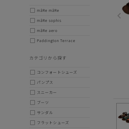
りです
mâRe mâRe
さらに、
サイズから探す
るので
mâRe sophis
心地を
22cm
mâRe aero
メンズ（
Paddington Terrace
22.5cm
23cm
甲皮：
カテゴリから探す
底材：T
23.5cm
ヒールの
コンフォートシューズ
24cm
・サイ
パンプス
24.5cm
S-22.5-
スニーカー
25cm
※手染
ブーツ
25.5cm
サンダル
職人に
26cm
色ムラ
フラットシューズ
また、