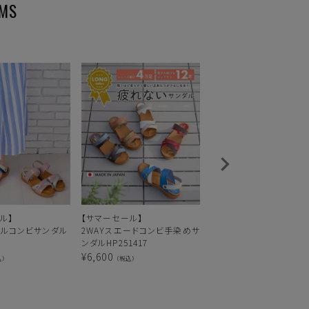
ル】
【サマーセール】
【サマーセール】
メルコンビサンダル
2WAYスエードコンビ手染めサ
2WAYコンビサンダル KH2
ンダルHP251417
04
¥
6,600
¥
4,720
込）
（税込）
（税込）