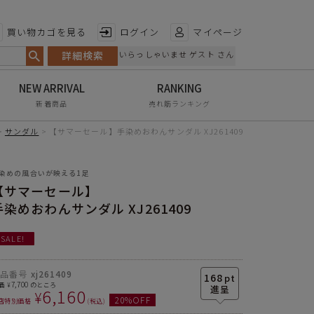
特徴から探す
買い物カゴを見る
ログイン
マイページ
詳細検索
いらっしゃいませ ゲスト さん
日本製
手染め
新着商品
売れ筋ランキング
甲高・幅広
サンダル
【サマーセール】手染めおわんサンダル XJ261409
レイン対応
染めの風合いが映える1足
軽量
【サマーセール】
屈曲性
手染めおわんサンダル XJ261409
リンクコーデ
SALE!
エイジレス
商品番号
xj261409
168
pt
7,700
価
のところ
¥
6,160
¥
ヒール
2.0cm
20
%OFF
店特別価格
税込