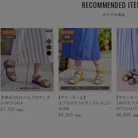
おすすめ商品
手染め2WAYベルクロサンダ
【サマーセール】
【サマーセー
ルHP261414
エアロカラフルサンダル KLZ2
2WAYエナ
61408
HP251417A
¥
7,700
（税込）
¥
6,160
¥
6,600
（税込）
（税