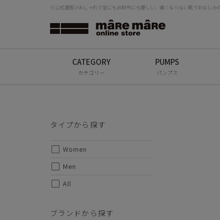
≪公式通販≫おしゃれで足にもお財布にも優しい、痛くならない靴でおなじみの「
タイプから探す
検
Women
【サマ
手染め
Men
カテゴリー
パンプス
All
人気の
登場!!
編み込
ブランドから探す
す。
タイプから探す
mâRe mâRe
カラフ
Women
足。
mâRe sophis
後染め
Men
に仕上
mâRe aero
All
かかと
Paddington Terrace
程よく
ブランドから探す