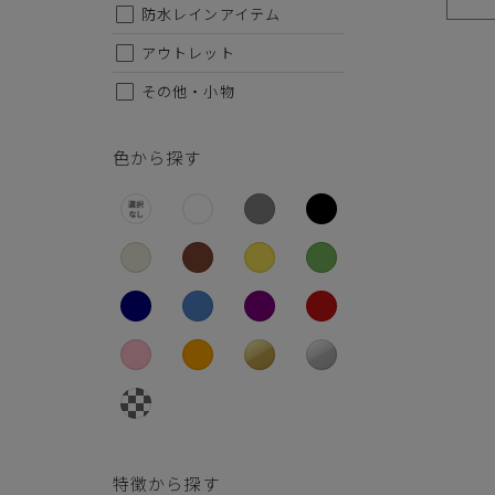
26.5cm
防水レインアイテム
ソック
明るい
27cm
アウトレット
しない
その他・小物
27.5cm
28cm
※セー
色から探す
特徴から探す