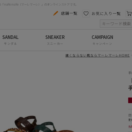
maRe maRe（マーレマーレ）」のオンラインストアです。
カテゴリから探す
色から探す
店舗一覧
お気に入り一覧
索
コンフォートシューズ
ーセール】
の風合いが映える1足
パンプス
サンダル
スニーカー
キャンペーン
スニーカー
手染めサンダルが、さらに履きやすくリニューアルして
痛くならない靴ならマーレマーレHOME
ブーツ
みデザインがアクセントになり、足元を華やかに彩りま
手
サンダル
ルな色合いが夏らしく、シンプルなコーデにも映える一
フラットシューズ
防水レインアイテム
の人工皮革を使用し、本革のような高級感のある風合い
げました。
アウトレット
ベルトは調節可能で、足に合わせてしっかりフィット◎
その他・小物
定
エスニックな雰囲気が、夏コーデのアクセントにぴった
当