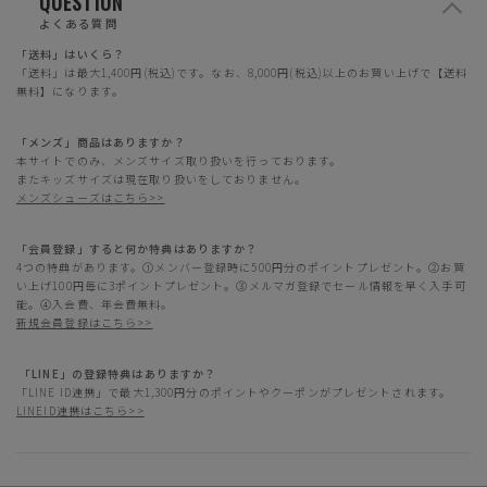
QUESTION
よくある質問
「送料」はいくら？
「送料」は最大1,400円(税込)です。なお、8,000円(税込)以上のお買い上げで【送料
無料】になります。
「メンズ」商品はありますか？
本サイトでのみ、メンズサイズ取り扱いを行っております。
またキッズサイズは現在取り扱いをしておりません。
メンズシューズはこちら>>
「会員登録」すると何か特典はありますか？
4つの特典があります。①メンバー登録時に500円分のポイントプレゼント。②お買
い上げ100円毎に3ポイントプレゼント。③メルマガ登録でセール情報を早く入手可
能。④入会費、年会費無料。
新規会員登録はこちら>>
「LINE」の登録特典はありますか？
「LINE ID連携」で最大1,300円分のポイントやクーポンがプレゼントされます。
LINEID連携はこちら>>