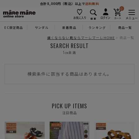
商品を探す
合計8,000円（税込）以上で
送料無料
0
メニュー
EC限定商品
サンダル
新着商品
ランキング
商品一覧
人気ワード
#コンフォート
#パンプス
#スニーカー
#ブーツ
痛くならない靴ならマーレマーレHOME
商品一覧
SEARCH RESULT
1㎝未満
タイプ
検索条件に該当する商品はありません。
カテゴリー
特徴
PICK UP ITEMS
注目商品
ブランド
カラー