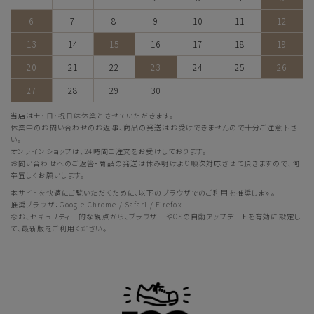
6
7
8
9
10
11
12
13
14
15
16
17
18
19
20
21
22
23
24
25
26
27
28
29
30
当店は土・日・祝日は休業とさせていただきます。
休業中のお問い合わせのお返事、商品の発送はお受けできませんので十分ご注意下さ
い。
オンラインショップは、24時間ご注文をお受けしております。
お問い合わせへのご返答・商品の発送は休み明けより順次対応させて頂きますので、何
卒宜しくお願いします。
本サイトを快適にご覧いただくために、以下のブラウザでのご利用を推奨します。
推奨ブラウザ：Google Chrome / Safari / Firefox
なお、セキュリティー的な観点から、ブラウザーやOSの自動アップデートを有効に設定し
て、最新版をご利用ください。