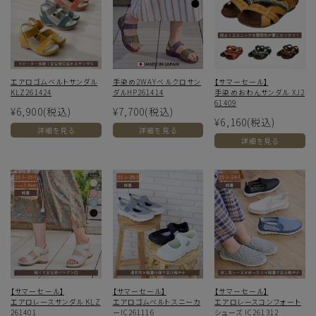
エアロゴムベルトサンダル
手染め2WAYベルクロサン
【サマーセール】
KLZ261424
ダルHP261414
手染めおわんサンダル XJ2
61409
¥6,900
(税込)
¥7,700
(税込)
¥6,160
(税込)
詳細を見る
詳細を見る
詳細を見る
サイズ
ヒールの高さ
絞り込んで検索する
【サマーセール】
【サマーセール】
【サマーセール】
エアロレースサンダル KLZ
エアロゴムベルトスニーカ
エアロレースコンフォート
261401
ーIC261116
シューズ IC261312