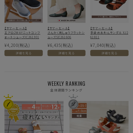
【サマーセール】
【サマーセール】
【サマーセール】
エアロ2WAYニットコンフ
さんかく刺しゅうフラットシ
手染めおわんサンダル XJ2
ォートシューズIC261301
ューズSE261606
61811
¥4,200
(税込)
¥6,435
(税込)
¥7,040
(税込)
詳細を見る
詳細を見る
詳細を見る
WEEKLY RANKING
全体週間ランキング