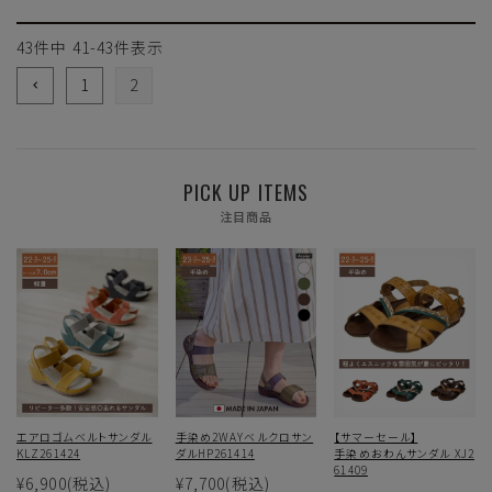
43
件中
41
-
43
件表示
1
2
PICK UP ITEMS
注目商品
エアロゴムベルトサンダル
手染め2WAYベルクロサン
【サマーセール】
KLZ261424
ダルHP261414
手染めおわんサンダル XJ2
61409
¥6,900
(税込)
¥7,700
(税込)