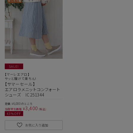
SALE!
【マーレエアロ】
サッと履けて楽ちん!
【サマーセール】
エアロラメニットコンフォート
シューズ IC251344
6,000
定価
のところ
¥
3,400
¥
当店特別価格
税込
43
%OFF
お気に入り追加