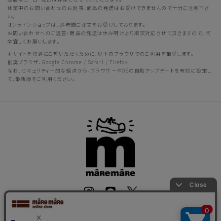
休業中のお問い合わせのお返事、商品の発送はお受けできませんので十分ご注意下さ
い。
オンラインショップは、24時間ご注文をお受けしております。
お問い合わせへのご返答・商品の発送は休み明けより順次対応させて頂きますので、何
卒宜しくお願いします。
本サイトを快適にご覧いただくために、以下のブラウザでのご利用を推奨します。
推奨ブラウザ：Google Chrome / Safari / Firefox
なお、セキュリティー的な観点から、ブラウザーやOSの自動アップデートを有効に設定し
て、最新版をご利用ください。
会社概要
｜
個人情報保護方針
｜
靴のお役立ち情報
｜
お問い合わせ