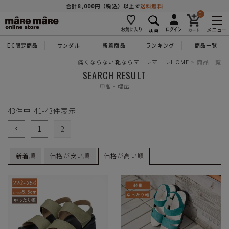
商品を探す
合計8,000円（税込）以上で
送料無料
0
メニュー
EC限定商品
サンダル
新着商品
ランキング
商品一覧
人気ワード
#コンフォート
#パンプス
#スニーカー
#ブーツ
痛くならない靴ならマーレマーレHOME
商品一覧
SEARCH RESULT
甲高・幅広
タイプ
43
件中
41
-
43
件表示
カテゴリー
1
2
新着順
価格が安い順
価格が高い順
特徴
ブランド
カラー