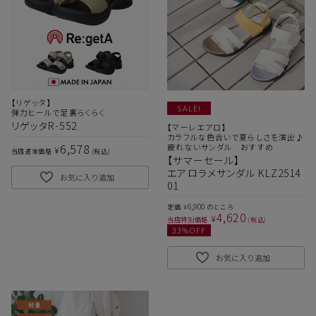
【リゲッタ】
SALE!
弾力ヒールで足裏らくらく
リゲッタR-552
【マーレエアロ】
カラフルな色合いで夏らしさを演出♪
6,578
疲れないサンダル おすすめ
¥
当店通常価格
税込
【サマーセール】
サイズ
エアロラメサンダル KLZ2514
お気に入り追加
01
6,900
定価
のところ
¥
ヒールの高さ
4,620
¥
当店特別価格
税込
33
%OFF
お気に入り追加
絞り込んで検索する