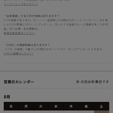
メンズシューズはこちら>>
「会員登録」すると何か特典はありますか？
4つの特典があります。①メンバー登録時に500円分のポイントプレゼント。②お買
い上げ100円毎に3ポイントプレゼント。③メルマガ登録でセール情報を早く入手可
能。④入会費、年会費無料。
新規会員登録はこちら>>
「LINE」の登録特典はありますか？
「LINE ID連携」で最大1,300円分のポイントやクーポンがプレゼントされます。
LINEID連携はこちら>>
営業日カレンダー
■
の日は休業日です
8月
日
月
火
水
木
金
土