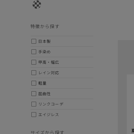
・掲載されております商品の色はPCモニターにより色目
・掲載されております画像を許可無くご使用にならないで
・仕様および外観・価格は予告なく変更されることがあり
・当オンラインストアと実店舗では、一部商品にて割引率
特徴から探す
・ご試着につきましては必ず屋内でお願いします。
日本製
手染め
甲高・幅広
レイン対応
軽量
屈曲性
リンクコーデ
エイジレス
サイズから探す