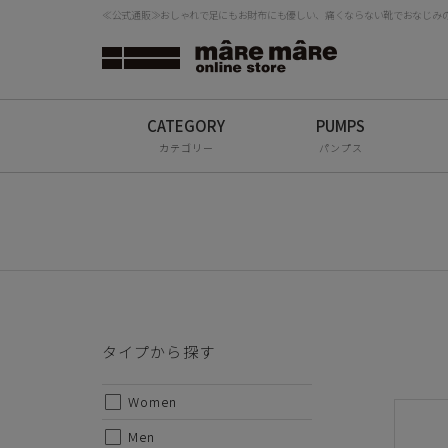
≪公式通販≫おしゃれで足にもお財布にも優しい、痛くならない靴でおなじみの「
タイプから探す
検
Women
Men
カテゴリー
パンプス
All
ブランドから探す
mâRe mâRe
mâRe sophis
タイプから探す
mâRe aero
Women
Paddington Terrace
Men