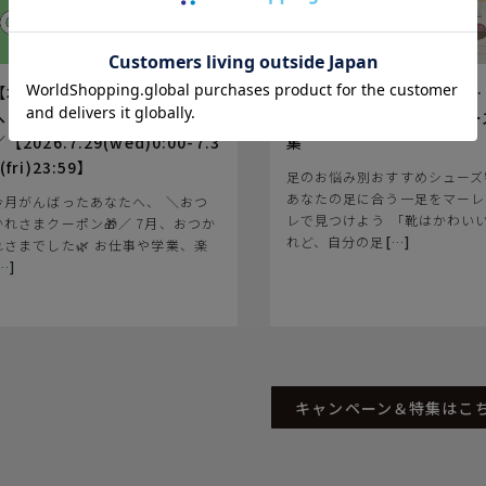
【本店】今月がんばったあなた
幅広・甲高・外反母趾等…
へ ＼おつかれさまクーポン🎁
のお悩み別おすすめシュー
【2026.7.29(wed)0:00-7.3
集
(fri)23:59】
足のお悩み別おすすめシューズ
あなたの足に合う一足をマーレ
今月がんばったあなたへ、 ＼おつ
レで見つけよう 「靴はかわい
かれさまクーポン🎁／ 7月、おつか
れど、自分の足
[
…
]
れさまでした🌿 お仕事や学業、楽
…
]
キャンペーン＆特集はこ