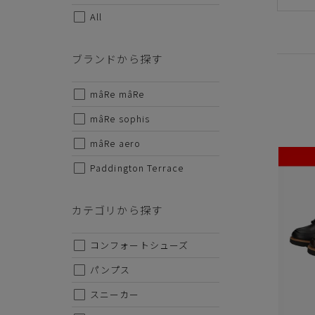
All
サイズから探す
ブランドから探す
22cm
mâRe mâRe
22.5cm
mâRe sophis
23cm
mâRe aero
23.5cm
Paddington Terrace
24cm
カテゴリから探す
24.5cm
25cm
コンフォートシューズ
25.5cm
パンプス
26cm
スニーカー