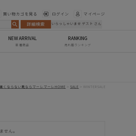
特徴から探す
買い物カゴを見る
ログイン
マイページ
詳細検索
いらっしゃいませ ゲスト さん
日本製
手染め
新着商品
売れ筋ランキング
甲高・幅広
レイン対応
軽量
痛くならない靴ならマーレマーレHOME
SALE
WINTERSALE
屈曲性
リンクコーデ
エイジレス
ません。