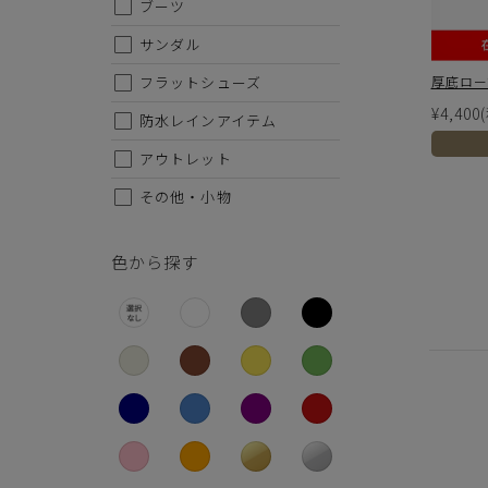
ブーツ
26.5cm
サンダル
27cm
厚底ローフ
フラットシューズ
27.5cm
¥4,400
防水レインアイテム
28cm
アウトレット
代金のお支払い方法について
その他・小物
クレジットカード・銀行振込（前払い）・Amazonペイ・
金引換の中からお好きな決済方法をお選びいただけます。
色から探す
ご注意事項
・セール/アウトレット商品の交換・返品は原則としてご