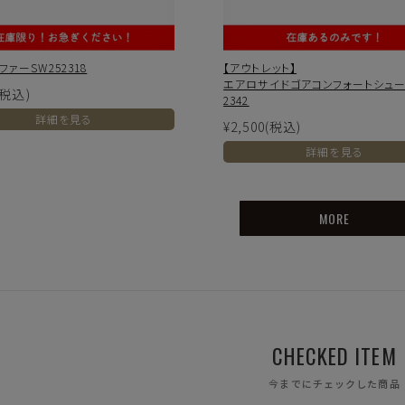
ァーSW252318
【アウトレット】
エアロサイドゴアコンフォートシューズ
(税込)
2342
詳細を見る
¥2,500
(税込)
お届け時間帯の指定について
詳細を見る
代
ご注文から5日以降でしたら、お届け日時と時間帯をご指定
いただけます。ご指定可能な時間帯は「午前中」、「14～16
MORE
時」、「16～18時」、「18～20時」、「19～21時」となっ
上記条件で絞り込む
ております。
※
づ
CHECKED ITEM
今までにチェックした商品
遠慮願います。