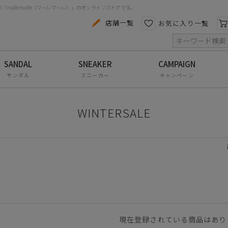
maRe maRe（マーレマーレ）」のオンラインストアです。
カテゴリから探す
色から探す
店舗一覧
お気に入り一覧
索
コンフォートシューズ
パンプス
サンダル
スニーカー
キャンペーン
スニーカー
ブーツ
WINTERSALE
サンダル
フラットシューズ
防水レインアイテム
アウトレット
その他・小物
現在登録されている商品はあり