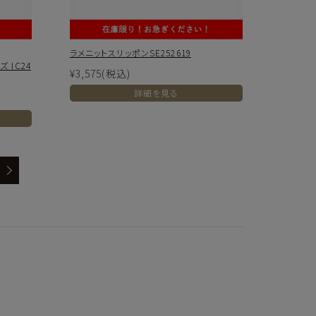
ラメニットスリッポンSE252619
 IC24
¥3,575
(税込)
詳細を見る
クレジットカードでのお支払いについて
以下のカード会社がお使いいただけます。
お支払いは、お客様がお持ちのクレジットカード会社の会員規約に基
き、ご指定の口座から引落としさせていただきます。
支払・配送について