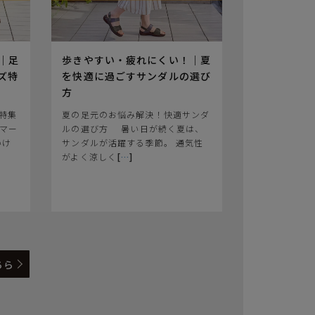
｜足
歩きやすい・疲れにくい！｜夏
ズ特
を快適に過ごすサンダルの選び
方
特集
夏の足元のお悩み解決！快適サンダ
マー
ルの選び方 ⠀ 暑い日が続く夏は、
いけ
サンダルが活躍する季節。 通気性
がよく涼しく
[
…
]
ちら