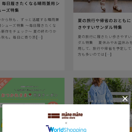
｜毎日履きたくなる晴雨兼用シ
ューズ特集
今から秋も、ずっと活躍する晴雨兼
夏の旅行や帰省のおともに
用シューズ特集 ～毎日履きたくな
きやすいサンダル特集
る新作をチェック～ 夏の終わりか
夏の旅行に履きたい歩きやすい
ら秋も。毎日に寄り添
[
…
]
ダル特集 ⠀ 夏休みやお盆休み
用して、旅行や帰省を予定して
方も多いのでは
[
…
]