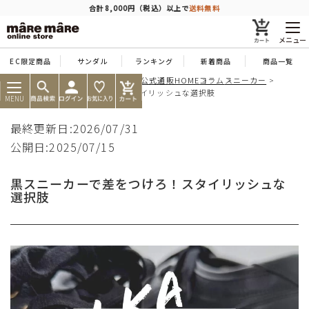
商品を探す
合計8,000円（税込）以上で
送料無料
メニュー
EC限定商品
サンダル
ランキング
新着商品
商品一覧
痛くならない靴ならマーレマーレ公式通販HOME
コラム
スニーカー
人気ワード
#コンフォート
#パンプス
#スニーカー
#ブーツ
黒スニーカーで差をつけろ！スタイリッシュな選択肢
MENU
タイプ
最終更新日:2026/07/31
公開日:2025/07/15
カテゴリー
黒スニーカーで差をつけろ！スタイリッシュな
選択肢
特徴
ブランド
カラー