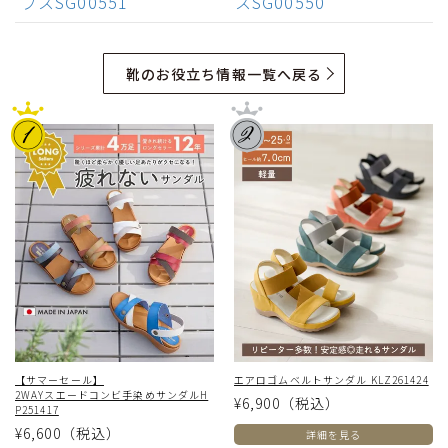
プスSG00551
スSG00550
靴のお役立ち情報一覧へ戻る
【サマーセール】
エアロゴムベルトサンダル KLZ261424
2WAYスエードコンビ手染めサンダルH
¥6,900
（税込）
P251417
¥6,600
（税込）
詳細を見る