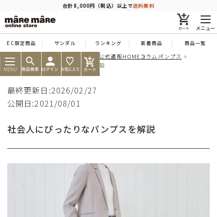
商品を探す
合計8,000円（税込）以上で
送料無料
メニュー
EC限定商品
サンダル
ランキング
新着商品
商品一覧
痛くならない靴ならマーレマーレ公式通販HOME
コラム
パンプス
人気ワード
#コンフォート
#パンプス
#スニーカー
#ブーツ
社会人にぴったりなパンプスを解説
MENU
タイプ
最終更新日:2026/02/27
公開日:2021/08/01
カテゴリー
社会人にぴったりなパンプスを解説
特徴
ブランド
カラー