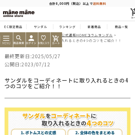
商品を探す
合計8,000円（税込）以上で
送料無料
EC限定商品
サンダル
ランキング
新着商品
商品一覧
痛くならない靴ならマーレマーレ公式通販HOME
コラム
サンダル
人気ワード
#コンフォート
#パンプス
#スニーカー
#ブーツ
サンダルをコーディネートに取り入れるときの4つのコツをご紹介！！
MENU
タイプ
最終更新日:2025/05/27
公開日:2023/07/12
カテゴリー
サンダルをコーディネートに取り入れるときの4
つのコツをご紹介！！
特徴
ブランド
カラー