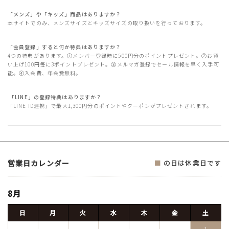
「メンズ」や「キッズ」商品はありますか？
本サイトでのみ、メンズサイズとキッズサイズの取り扱いを行っております。
「会員登録」すると何か特典はありますか？
4つの特典があります。①メンバー登録時に500円分のポイントプレゼント。②お買
い上げ100円毎に3ポイントプレゼント。③メルマガ登録でセール情報を早く入手可
能。④入会費、年会費無料。
「LINE」の登録特典はありますか？
「LINE ID連携」で最大1,300円分のポイントやクーポンがプレゼントされます。
営業日カレンダー
■
の日は休業日です
8月
日
月
火
水
木
金
土