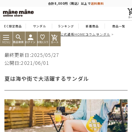
商品を探す
合計8,000円（税込）以上で
送料無料
EC限定商品
サンダル
ランキング
新着商品
商品一覧
痛くならない靴ならマーレマーレ公式通販HOME
コラム
サンダル
人気ワード
#コンフォート
#パンプス
#スニーカー
#ブーツ
夏は海や街で大活躍するサンダル
MENU
タイプ
最終更新日:2025/05/27
公開日:2021/06/01
カテゴリー
夏は海や街で大活躍するサンダル
特徴
ブランド
カラー