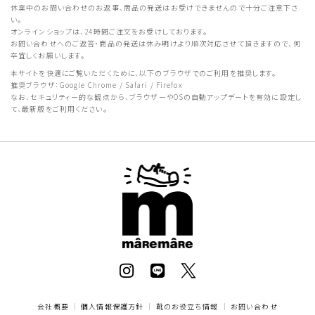
休業中のお問い合わせのお返事、商品の発送はお受けできませんので十分ご注意下さ
い。
オンラインショップは、24時間ご注文をお受けしております。
お問い合わせへのご返答・商品の発送は休み明けより順次対応させて頂きますので、何
卒宜しくお願いします。
本サイトを快適にご覧いただくために、以下のブラウザでのご利用を推奨します。
推奨ブラウザ：Google Chrome / Safari / Firefox
なお、セキュリティー的な観点から、ブラウザーやOSの自動アップデートを有効に設定し
て、最新版をご利用ください。
会社概要
｜
個人情報保護方針
｜
靴のお役立ち情報
｜
お問い合わせ