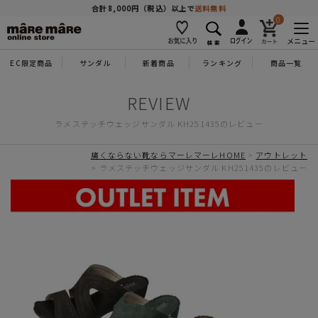
商品を探す
合計8,000円（税込）以上で
送料無料
0
メニュー
EC限定商品
サンダル
新着商品
ランキング
商品一覧
人気ワード
#コンフォート
#パンプス
#スニーカー
#ブーツ
ラメステッチウェッジサンダル KH251435のレビュー
タイプ
痛くならない靴ならマーレマーレHOME
アウトレット
ラメステッチウェッジサンダル KH251435のレビュー
カテゴリー
特徴
ブランド
カラー