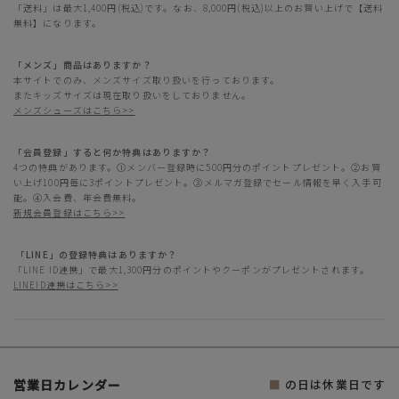
「送料」は最大1,400円(税込)です。なお、8,000円(税込)以上のお買い上げで【送料
無料】になります。
「メンズ」商品はありますか？
本サイトでのみ、メンズサイズ取り扱いを行っております。
またキッズサイズは現在取り扱いをしておりません。
メンズシューズはこちら>>
「会員登録」すると何か特典はありますか？
4つの特典があります。①メンバー登録時に500円分のポイントプレゼント。②お買
い上げ100円毎に3ポイントプレゼント。③メルマガ登録でセール情報を早く入手可
能。④入会費、年会費無料。
新規会員登録はこちら>>
「LINE」の登録特典はありますか？
「LINE ID連携」で最大1,300円分のポイントやクーポンがプレゼントされます。
LINEID連携はこちら>>
営業日カレンダー
■
の日は休業日です