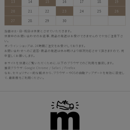
13
14
15
16
17
18
19
20
21
22
23
24
25
26
27
28
29
30
当店は土・日・祝日は休業とさせていただきます。
休業中のお問い合わせのお返事、商品の発送はお受けできませんので十分ご注意下さ
い。
オンラインショップは、24時間ご注文をお受けしております。
お問い合わせへのご返答・商品の発送は休み明けより順次対応させて頂きますので、何
卒宜しくお願いします。
本サイトを快適にご覧いただくために、以下のブラウザでのご利用を推奨します。
推奨ブラウザ：Google Chrome / Safari / Firefox
なお、セキュリティー的な観点から、ブラウザーやOSの自動アップデートを有効に設定し
て、最新版をご利用ください。