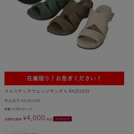
サイズ
ラメステッチウェッジサンダル KH251435
ヒールの高さ
商品番号
kh251435
5,900
定価
のところ
¥
絞り込んで検索する
4,000
¥
32
%OFF
当店特別価格
税込