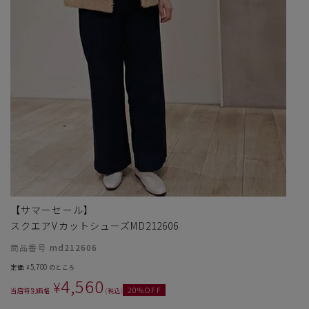
サイズ
【サマーセール】
ヒールの高さ
スクエアVカットシューズMD212606
商品番号
md212606
絞り込んで検索する
5,700
定価
のところ
¥
4,560
¥
20
%OFF
当店特別価格
税込