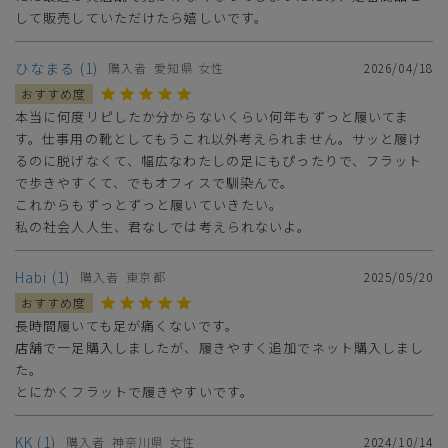
して販売していただけたら嬉しいです。
ひなまる
1
購入者
愛知県
女性
2026/04/18
本当に何度リピしたか分からないくらい何年もずっと履いてま
す。仕事用の靴としてもうこれ以外考えられません。サッと履け
るのに脱げなくて、幅広なわたしの足にもぴったりで、フラット
で歩きやすくて、でもオフィスで馴染んで。

これからもずっとずっと履いていきたい。

私の社会人人生、君なしでは考えられないよ。
Habi
1
購入者
東京都
2025/05/20
長時間履いても足が痛くないです。

店舗で一足購入しましたが、履きやすく追加でネット購入しまし
た。

とにかくフラットで履きやすいです。
KK
1
購入者
神奈川県
女性
2024/10/14