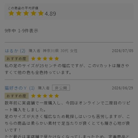
4.89
9
件中
1
-
9
件表示
はるか
2
購入者
神奈川県
30代
女性
2026/07/05
私の足のサイズが25センチの幅広ですが、このVカットは履きや
すくて他の色も全色持っています。
猫好きのＹ
1
購入者
非公開
2026/06/29
数年前に実店舗で一度購入し、今回はオンラインで二度目のリピ
ート購入をしました。

足のサイズが大きく幅広なため靴探しはいつも苦労しますが、こ
ちらの商品は柔らかい素材で足当たりが良くとても履き心地が良
いです！

ただ最近は実店舗で見かけなくなってしまったため、定番商品と