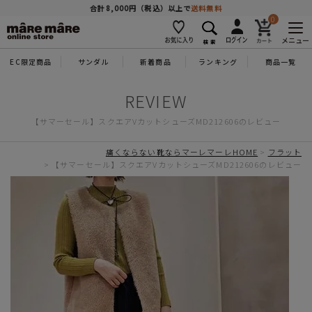
商品を探す
合計8,000円（税込）以上で
送料無料
0
メニュー
EC限定商品
サンダル
新着商品
ランキング
商品一覧
人気ワード
#コンフォート
#パンプス
#スニーカー
#ブーツ
【サマーセール】スクエアVカットシューズMD212606のレビュー
タイプ
痛くならない靴ならマーレマーレHOME
フラット
【サマーセール】スクエアVカットシューズMD212606のレビュー
カテゴリー
特徴
ブランド
カラー