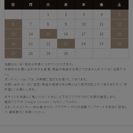
日
月
火
水
木
金
土
1
2
3
4
5
6
7
8
9
10
11
12
13
14
15
16
17
18
19
20
21
22
23
24
25
26
27
28
29
30
当店は土・日・祝日は休業とさせていただきます。
休業中のお問い合わせのお返事、商品の発送はお受けできませんので十分ご注意下さ
い。
オンラインショップは、24時間ご注文をお受けしております。
お問い合わせへのご返答・商品の発送は休み明けより順次対応させて頂きますので、何
卒宜しくお願いします。
本サイトを快適にご覧いただくために、以下のブラウザでのご利用を推奨します。
推奨ブラウザ：Google Chrome / Safari / Firefox
なお、セキュリティー的な観点から、ブラウザーやOSの自動アップデートを有効に設定し
て、最新版をご利用ください。