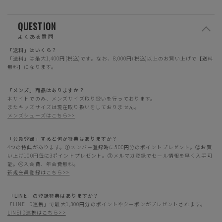
QUESTION
よくある質問
「送料」はいくら？
「送料」は最大1,400円(税込)です。なお、8,000円(税込)以上のお買い上げで【送料
無料】になります。
「メンズ」商品はありますか？
本サイトでのみ、メンズサイズ取り扱いを行っております。
またキッズサイズは現在取り扱いをしておりません。
メンズシューズはこちら>>
「会員登録」すると何か特典はありますか？
4つの特典があります。①メンバー登録時に500円分のポイントプレゼント。②お買
い上げ100円毎に3ポイントプレゼント。③メルマガ登録でセール情報を早く入手可
能。④入会費、年会費無料。
新規会員登録はこちら>>
「LINE」の登録特典はありますか？
「LINE ID連携」で最大1,300円分のポイントやクーポンがプレゼントされます。
LINEID連携はこちら>>