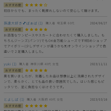
初日からでも、まったく靴擦れしないのて安心して履けます。
孫達大好き💕ばぁば
1
購入者
埼玉県
60代
2024/06/27
お洒落なワンピースやスカートに合わせたくて購入しました。も
ちろんジーンズ(パンツ)でもOK🌼万能シューズです❗️初めショップ
でアイボリー(少しデザインが違うかも❓️)オンラインショップで色
違いで２足購入しました。
yuki
1
購入者
神奈川県
40代
女性
2023/11/11
黒を買いましたが、到着したお品は想像以上に洗練されたデザイ
ンで、柔らかく、とても品の良い雰囲気でした。はいた感じもピ
ッタリで、足に負担なくはけそうです。
とよしば
1
購入者
大阪府
40代
女性
2023/03/16