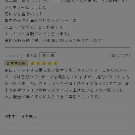
数年前に購入してから、2回目の購入となります。色は前回と同じ
アイボリーにしました

何にでも合うので！

幅広の私でも痛くない柔らかい生地の

シューズなので、とても楽です。

エレガントな服にとても合います。

余裕がある時に黒、茶も買い揃えるつもりでいます。
tama
1
購入者
非公開
2021/10/24
足にフィットする柔らかい素材で歩きやすいです。こちらのメー
カーでは普段からLサイズを購入していますが、指先がタイトな方
だと感じました。ストッキングや薄手のタイツならOKですが、靴
下や厚手のタイツ着用ではサイズを上げないときつい感じでし
た。発送が早くすぐに入手できて素晴らしいです。
9
件中
1
-
9
件表示