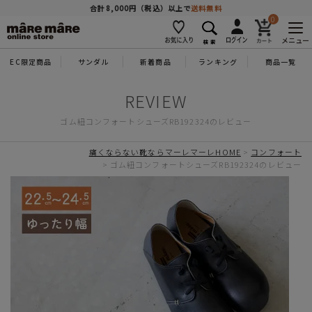
商品を探す
合計8,000円（税込）以上で
送料無料
0
メニュー
EC限定商品
サンダル
新着商品
ランキング
商品一覧
人気ワード
#コンフォート
#パンプス
#スニーカー
#ブーツ
ゴム紐コンフォートシューズRB192324のレビュー
タイプ
痛くならない靴ならマーレマーレHOME
コンフォート
ゴム紐コンフォートシューズRB192324のレビュー
カテゴリー
特徴
ブランド
カラー