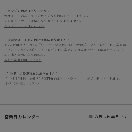
「メンズ」商品はありますか？
本サイトでのみ、メンズサイズ取り扱いを行っております。
またキッズサイズは現在取り扱いをしておりません。
メンズシューズはこちら>>
「会員登録」すると何か特典はありますか？
4つの特典があります。①メンバー登録時に500円分のポイントプレゼント。②お買
い上げ100円毎に3ポイントプレゼント。③メルマガ登録でセール情報を早く入手可
能。④入会費、年会費無料。
新規会員登録はこちら>>
「LINE」の登録特典はありますか？
「LINE ID連携」で最大1,300円分のポイントやクーポンがプレゼントされます。
LINEID連携はこちら>>
営業日カレンダー
■
の日は休業日です