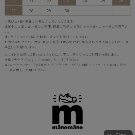
20
21
22
23
24
25
26
27
28
29
30
当店は土・日・祝日は休業とさせていただきます。
休業中のお問い合わせのお返事、商品の発送はお受けできませんので十分ご注意下さ
い。
オンラインショップは、24時間ご注文をお受けしております。
お問い合わせへのご返答・商品の発送は休み明けより順次対応させて頂きますので、何
卒宜しくお願いします。
本サイトを快適にご覧いただくために、以下のブラウザでのご利用を推奨します。
推奨ブラウザ：Google Chrome / Safari / Firefox
なお、セキュリティー的な観点から、ブラウザーやOSの自動アップデートを有効に設定し
て、最新版をご利用ください。