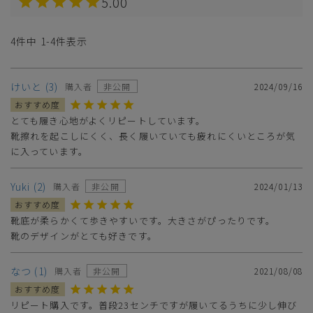
5.00
4
件中
1
-
4
件表示
けいと
3
購入者
非公開
2024/09/16
とても履き心地がよくリピートしています。

靴擦れを起こしにくく、長く履いていても疲れにくいところが気
に入っています。
Yuki
2
購入者
非公開
2024/01/13
靴底が柔らかくて歩きやすいです。大きさがぴったりです。

靴のデザインがとても好きです。
なつ
1
購入者
非公開
2021/08/08
リピート購入です。普段23センチですが履いてるうちに少し伸び