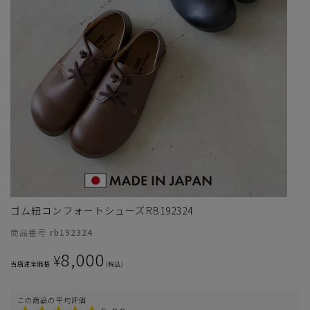
サイズ
ゴム紐コンフォートシューズRB192324
ヒールの高さ
商品番号
rb192324
8,000
絞り込んで検索する
¥
当店通常価格
税込