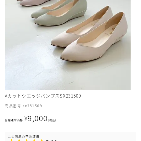
サイズ
VカットウエッジパンプスSX231509
ヒールの高さ
商品番号
sx231509
9,000
絞り込んで検索する
¥
当店通常価格
税込