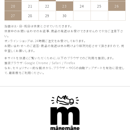
20
21
22
23
24
25
26
27
28
29
30
当店は土・日・祝日は休業とさせていただきます。
休業中のお問い合わせのお返事、商品の発送はお受けできませんので十分ご注意下さ
い。
オンラインショップは、24時間ご注文をお受けしております。
お問い合わせへのご返答・商品の発送は休み明けより順次対応させて頂きますので、何
卒宜しくお願いします。
本サイトを快適にご覧いただくために、以下のブラウザでのご利用を推奨します。
推奨ブラウザ：Google Chrome / Safari / Firefox
なお、セキュリティー的な観点から、ブラウザーやOSの自動アップデートを有効に設定し
て、最新版をご利用ください。