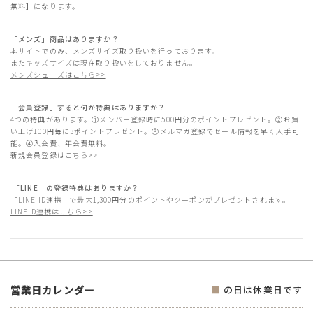
無料】になります。
「メンズ」商品はありますか？
本サイトでのみ、メンズサイズ取り扱いを行っております。
またキッズサイズは現在取り扱いをしておりません。
メンズシューズはこちら>>
「会員登録」すると何か特典はありますか？
4つの特典があります。①メンバー登録時に500円分のポイントプレゼント。②お買
い上げ100円毎に3ポイントプレゼント。③メルマガ登録でセール情報を早く入手可
能。④入会費、年会費無料。
新規会員登録はこちら>>
「LINE」の登録特典はありますか？
「LINE ID連携」で最大1,300円分のポイントやクーポンがプレゼントされます。
LINEID連携はこちら>>
営業日カレンダー
■
の日は休業日です