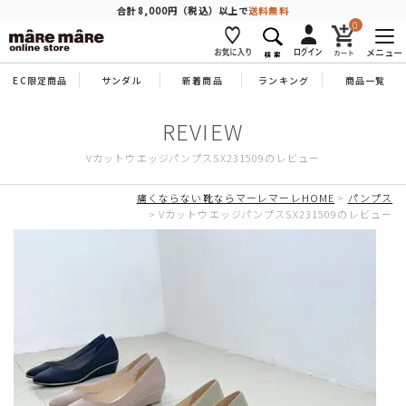
商品を探す
合計8,000円（税込）以上で
送料無料
0
メニュー
EC限定商品
サンダル
新着商品
ランキング
商品一覧
人気ワード
#コンフォート
#パンプス
#スニーカー
#ブーツ
VカットウエッジパンプスSX231509のレビュー
タイプ
痛くならない靴ならマーレマーレHOME
パンプス
VカットウエッジパンプスSX231509のレビュー
カテゴリー
特徴
ブランド
カラー