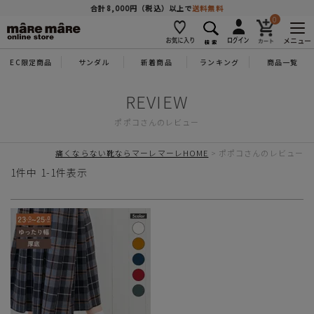
商品を探す
合計8,000円（税込）以上で
送料無料
0
メニュー
EC限定商品
サンダル
新着商品
ランキング
商品一覧
人気ワード
#コンフォート
#パンプス
#スニーカー
#ブーツ
ポポコさんのレビュー
タイプ
痛くならない靴ならマーレマーレHOME
ポポコさんのレビュー
カテゴリー
1
件中
1
-
1
件表示
特徴
ブランド
カラー