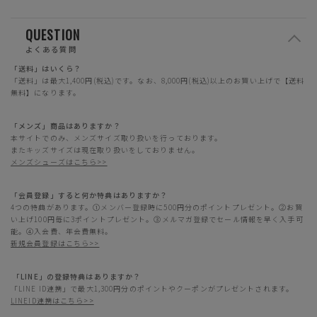
QUESTION
よくある質問
「送料」はいくら？
「送料」は最大1,400円(税込)です。なお、8,000円(税込)以上のお買い上げで【送料
無料】になります。
「メンズ」商品はありますか？
本サイトでのみ、メンズサイズ取り扱いを行っております。
またキッズサイズは現在取り扱いをしておりません。
メンズシューズはこちら>>
「会員登録」すると何か特典はありますか？
4つの特典があります。①メンバー登録時に500円分のポイントプレゼント。②お買
い上げ100円毎に3ポイントプレゼント。③メルマガ登録でセール情報を早く入手可
能。④入会費、年会費無料。
新規会員登録はこちら>>
「LINE」の登録特典はありますか？
「LINE ID連携」で最大1,300円分のポイントやクーポンがプレゼントされます。
LINEID連携はこちら>>