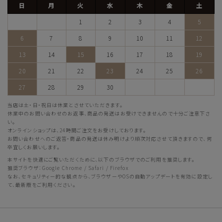
日
月
火
水
木
金
土
1
2
3
4
5
6
7
8
9
10
11
12
13
14
15
16
17
18
19
20
21
22
23
24
25
26
27
28
29
30
当店は土・日・祝日は休業とさせていただきます。
休業中のお問い合わせのお返事、商品の発送はお受けできませんので十分ご注意下さ
い。
オンラインショップは、24時間ご注文をお受けしております。
お問い合わせへのご返答・商品の発送は休み明けより順次対応させて頂きますので、何
卒宜しくお願いします。
本サイトを快適にご覧いただくために、以下のブラウザでのご利用を推奨します。
推奨ブラウザ：Google Chrome / Safari / Firefox
なお、セキュリティー的な観点から、ブラウザーやOSの自動アップデートを有効に設定し
て、最新版をご利用ください。