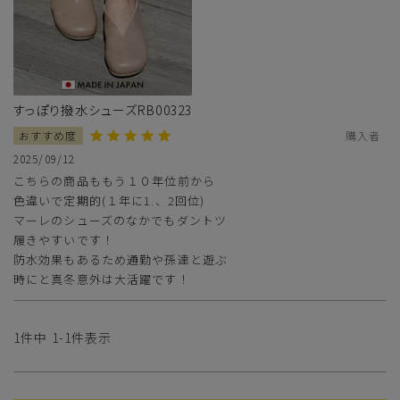
すっぽり撥水シューズRB00323
購入者
2025/09/12
こちらの商品ももう１０年位前から

色違いで定期的(１年に1.、2回位)

サイズ
マーレのシューズのなかでもダントツ

履きやすいです！

防水効果もあるため通勤や孫達と遊ぶ

ヒールの高さ
時にと真冬意外は大活躍です！
絞り込んで検索する
1
件中
1
-
1
件表示