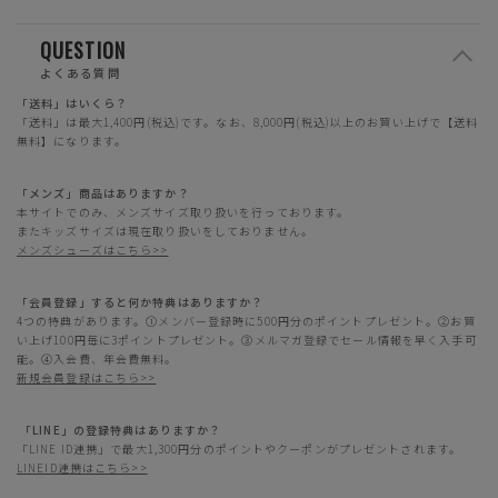
QUESTION
よくある質問
「送料」はいくら？
「送料」は最大1,400円(税込)です。なお、8,000円(税込)以上のお買い上げで【送料
無料】になります。
「メンズ」商品はありますか？
本サイトでのみ、メンズサイズ取り扱いを行っております。
またキッズサイズは現在取り扱いをしておりません。
メンズシューズはこちら>>
「会員登録」すると何か特典はありますか？
4つの特典があります。①メンバー登録時に500円分のポイントプレゼント。②お買
い上げ100円毎に3ポイントプレゼント。③メルマガ登録でセール情報を早く入手可
能。④入会費、年会費無料。
新規会員登録はこちら>>
「LINE」の登録特典はありますか？
「LINE ID連携」で最大1,300円分のポイントやクーポンがプレゼントされます。
LINEID連携はこちら>>