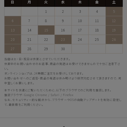
日
月
火
水
木
金
土
1
2
3
4
5
6
7
8
9
10
11
12
13
14
15
16
17
18
19
20
21
22
23
24
25
26
27
28
29
30
当店は土・日・祝日は休業とさせていただきます。
休業中のお問い合わせのお返事、商品の発送はお受けできませんので十分ご注意下さ
い。
オンラインショップは、24時間ご注文をお受けしております。
お問い合わせへのご返答・商品の発送は休み明けより順次対応させて頂きますので、何
卒宜しくお願いします。
本サイトを快適にご覧いただくために、以下のブラウザでのご利用を推奨します。
推奨ブラウザ：Google Chrome / Safari / Firefox
なお、セキュリティー的な観点から、ブラウザーやOSの自動アップデートを有効に設定し
て、最新版をご利用ください。