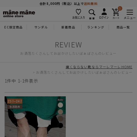
商品を探す
合計8,000円（税込）以上で
送料無料
0
メニュー
EC限定商品
サンダル
新着商品
ランキング
商品一覧
人気ワード
#コンフォート
#パンプス
#スニーカー
#ブーツ
お洒落たくさんしてお出かけしたいばぁばさんのレビュー
タイプ
痛くならない靴ならマーレマーレHOME
お洒落たくさんしてお出かけしたいばぁばさんのレビュー
カテゴリー
1
件中
1
-
1
件表示
特徴
ブランド
カラー