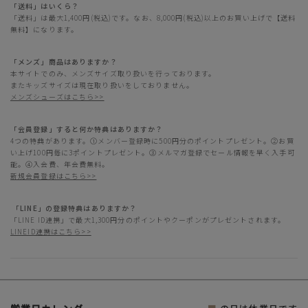
「送料」はいくら？
「送料」は最大1,400円(税込)です。なお、8,000円(税込)以上のお買い上げで【送料
無料】になります。
「メンズ」商品はありますか？
本サイトでのみ、メンズサイズ取り扱いを行っております。
またキッズサイズは現在取り扱いをしておりません。
メンズシューズはこちら>>
「会員登録」すると何か特典はありますか？
4つの特典があります。①メンバー登録時に500円分のポイントプレゼント。②お買
い上げ100円毎に3ポイントプレゼント。③メルマガ登録でセール情報を早く入手可
能。④入会費、年会費無料。
新規会員登録はこちら>>
「LINE」の登録特典はありますか？
「LINE ID連携」で最大1,300円分のポイントやクーポンがプレゼントされます。
LINEID連携はこちら>>