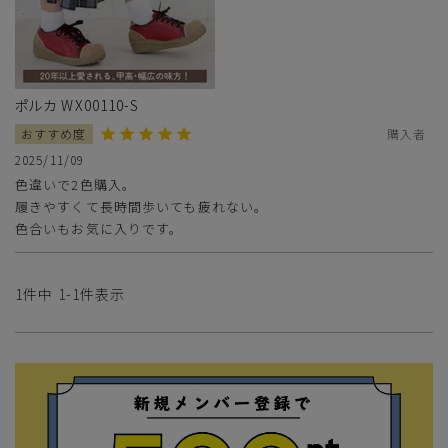
ポルカ WX00110-S
購入者
2025/11/09
色違いで2色購入。

履きやすくて長時間歩いても疲れない。

色合いもお気に入りです。
サイズ
1
件中
1
-
1
件表示
ヒールの高さ
絞り込んで検索する