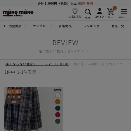
商品を探す
合計8,000円（税込）以上で
送料無料
0
メニュー
EC限定商品
サンダル
新着商品
ランキング
商品一覧
人気ワード
#コンフォート
#パンプス
#スニーカー
#ブーツ
足に優しい靴探しさんのレビュー
タイプ
痛くならない靴ならマーレマーレHOME
足に優しい靴探しさんのレビュー
カテゴリー
1
件中
1
-
1
件表示
特徴
ブランド
カラー