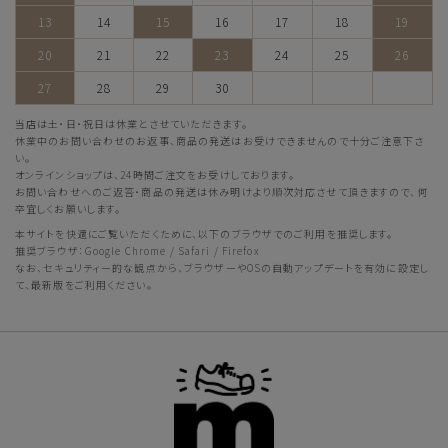
13
14
15
16
17
18
19
20
21
22
23
24
25
26
27
28
29
30
当店は土・日・祝日は休業とさせていただきます。
休業中のお問い合わせのお返事、商品の発送はお受けできませんので十分ご注意下さ
い。
オンラインショップは、24時間ご注文をお受けしております。
お問い合わせへのご返答・商品の発送は休み明けより順次対応させて頂きますので、何
卒宜しくお願いします。
本サイトを快適にご覧いただくために、以下のブラウザでのご利用を推奨します。
推奨ブラウザ：Google Chrome / Safari / Firefox
なお、セキュリティー的な観点から、ブラウザーやOSの自動アップデートを有効に設定し
て、最新版をご利用ください。