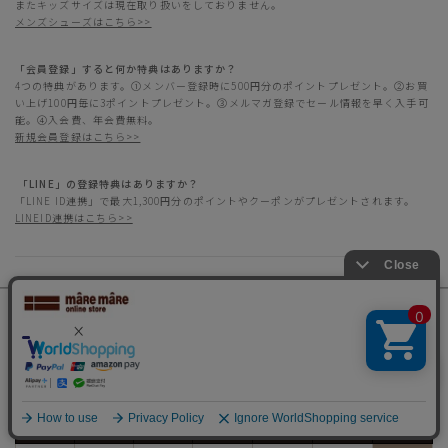
またキッズサイズは現在取り扱いをしておりません。
メンズシューズはこちら>>
「会員登録」すると何か特典はありますか？
4つの特典があります。①メンバー登録時に500円分のポイントプレゼント。②お買
い上げ100円毎に3ポイントプレゼント。③メルマガ登録でセール情報を早く入手可
能。④入会費、年会費無料。
新規会員登録はこちら>>
「LINE」の登録特典はありますか？
「LINE ID連携」で最大1,300円分のポイントやクーポンがプレゼントされます。
LINEID連携はこちら>>
営業日カレンダー
■
の日は休業日です
何かお探しですか？
8月
日
月
火
水
木
金
土