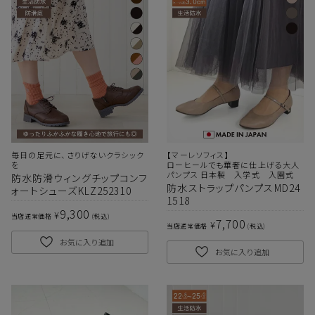
毎日の足元に、さりげないクラシック
【マーレソフィス】
を
ローヒールでも華奢に仕上げる大人
パンプス 日本製 入学式 入園式
防水防滑ウィングチップコンフ
防水ストラップパンプスMD24
ォートシューズKLZ252310
1518
9,300
¥
当店通常価格
税込
7,700
¥
当店通常価格
税込
お気に入り追加
お気に入り追加