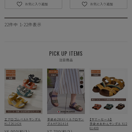
お気に入り追加
お気に入り追加
22
件中
1
-
22
件表示
PICK UP ITEMS
注目商品
エアロゴムベルトサンダル
手染め2WAYベルクロサン
【サマーセール】
KLZ261424
ダルHP261414
手染めおわんサンダル XJ2
61409
¥6,900
(税込)
¥7,700
(税込)