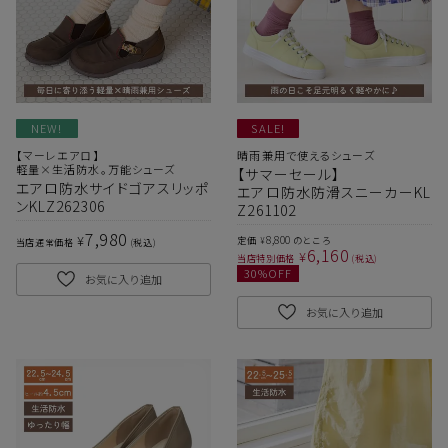
NEW!
SALE!
【マーレエアロ】
晴雨兼用で使えるシューズ
軽量×生活防水。万能シューズ
【サマーセール】
エアロ防水サイドゴアスリッポ
エアロ防水防滑スニーカーKL
ンKLZ262306
Z261102
7,980
¥
8,800
定価
のところ
¥
当店通常価格
税込
6,160
¥
当店特別価格
税込
30
%OFF
お気に入り追加
お気に入り追加