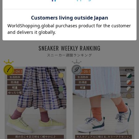
【サマーセール】
【サマーセール】
【サマーセール】
ジブズXJ252335
エアロクロスゴムサンダ
2WAYコンビサンダル KH
ル KLZ261402
261404
¥8,800
（税込）
¥5,519
（税込）
¥4,720
（税込）
詳細を見る
詳細を見る
詳細を見る
SNEAKER WEEKLY RANKING
スニーカー週間ランキング