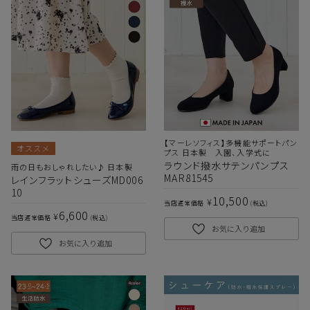
【マーレソフィス】多機能サポートパン
オススメ
プス 日本製 入園、入学式に
ラウンド撥水サテンパンプス
雨の日もおしゃれしたい♪ 日本製
MAR81545
レインフラットシューズMD006
10
10,500
¥
当店通常価格
税込
6,600
¥
当店通常価格
税込
お気に入り追加
お気に入り追加