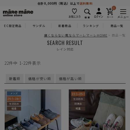
商品を探す
合計8,000円（税込）以上で
送料無料
0
メニュー
EC限定商品
サンダル
新着商品
ランキング
商品一覧
人気ワード
#コンフォート
#パンプス
#スニーカー
#ブーツ
痛くならない靴ならマーレマーレHOME
商品一覧
SEARCH RESULT
レイン対応
タイプ
22
件中
1
-
22
件表示
カテゴリー
新着順
価格が安い順
価格が高い順
特徴
ブランド
カラー