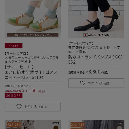
【マーレソフィス】
SALE!
安定感抜群パンプス 日本製 入学
式 入園式
【マーレエアロ】
防水ストラップパンプスSG00
人気スニーカーが、春らしいカラフル
なカラーで登場♪
552
【サマーセール】
8,800
¥
エアロ防水防滑サイドゴアス
当店通常価格
税込
ニーカーKLZ261103
お気に入り追加
7,700
定価
のところ
¥
6,160
¥
当店特別価格
税込
20
%OFF
お気に入り追加