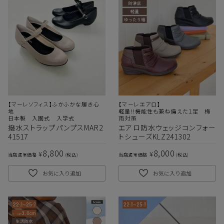
【マーレソフィス】ふかふかな履き心
【マーレエアロ】
地
軽量!!機能性も兼ね備えた１足 梅
日本製 入園式 入学式
雨対策
撥水ストラップパンプスMAR2
エアロ防水ウェッジコンフォー
41517
トシューズKLZ241302
8,800
8,000
¥
¥
当店通常価格
税込
当店通常価格
税込
お気に入り追加
お気に入り追加