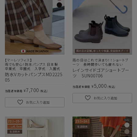
【マーレソフィス】
雨の日はこれで決まり！！ショートブ
雨でも安心！防水パンプス 日本製
ーツ 長時間歩いても疲れない
卒業式 卒園式 入学式 入園式
レインサイドゴアショートブー
防水VカットパンプスMD2225
ツ SUN00706
05
5,000
¥
当店通常価格
税込
7,700
¥
当店通常価格
税込
お気に入り追加
お気に入り追加