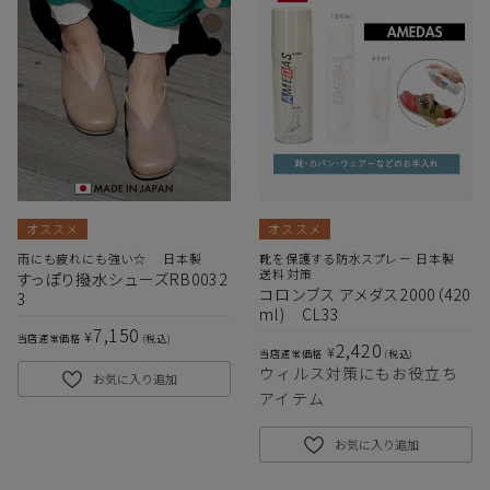
オススメ
オススメ
雨にも疲れにも強い☆ 日本製
靴を保護する防水スプレー 日本製
送料対策
すっぽり撥水シューズRB0032
コロンブス アメダス2000（420
3
ml) CL33
7,150
¥
当店通常価格
税込
2,420
¥
当店通常価格
税込
ウィルス対策にもお役立ち
お気に入り追加
アイテム
お気に入り追加