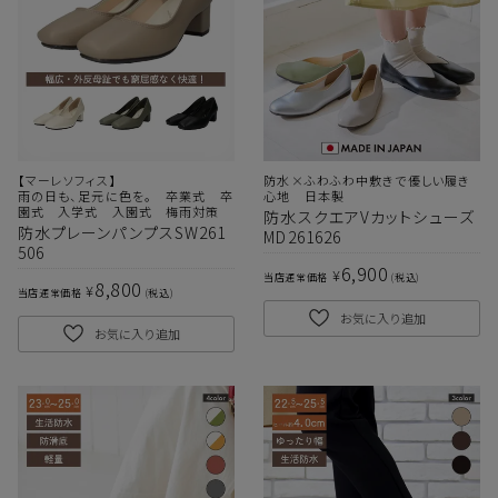
【マーレソフィス】
防水×ふわふわ中敷きで優しい履き
雨の日も、足元に色を。 卒業式 卒
心地 日本製
園式 入学式 入園式 梅雨対策
防水スクエアVカットシューズ
防水プレーンパンプスSW261
MD261626
506
6,900
¥
当店通常価格
税込
8,800
¥
当店通常価格
税込
お気に入り追加
お気に入り追加