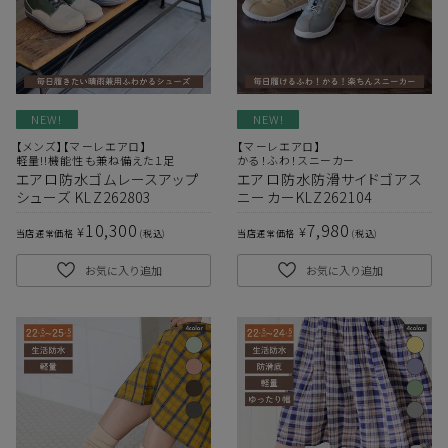
NEW!
NEW!
【メンズ】【マーレエアロ】
【マーレエアロ】
軽量!!機能性も兼ね備えた１足
かる！ふわ！スニーカー
エアロ防水ゴムレースアップ
エアロ防水防滑サイドゴアス
シューズ KLZ262803
ニーカーKLZ262104
10,300
7,980
¥
¥
当店通常価格
税込
当店通常価格
税込
サイズ
お気に入り追加
お気に入り追加
ヒールの高さ
絞り込んで検索する