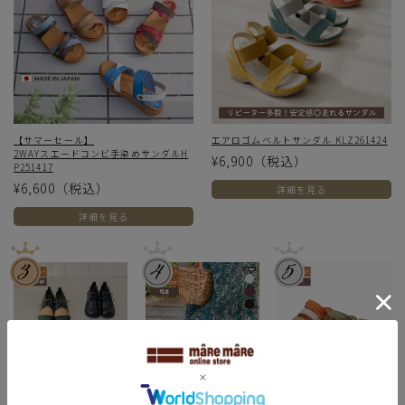
【サマーセール】
エアロゴムベルトサンダル KLZ261424
2WAYスエードコンビ手染めサンダルH
¥6,900
（税込）
P251417
¥6,600
（税込）
詳細を見る
詳細を見る