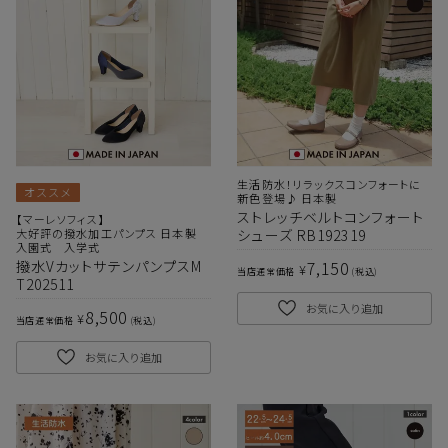
生活防水！リラックスコンフォートに
オススメ
新色登場♪ 日本製
ストレッチベルトコンフォート
【マーレソフィス】
大好評の撥水加工パンプス 日本製
シューズ RB192319
入園式 入学式
7,150
撥水VカットサテンパンプスM
¥
当店通常価格
税込
T202511
お気に入り追加
8,500
¥
当店通常価格
税込
お気に入り追加