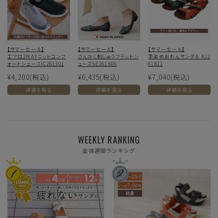
【サマーセール】
【サマーセール】
【サマーセール】
エアロ2WAYニットコンフ
さんかく刺しゅうフラットシ
手染めおわんサンダル XJ2
ォートシューズIC261301
ューズSE261606
61811
¥4,200
(税込)
¥6,435
(税込)
¥7,040
(税込)
詳細を見る
詳細を見る
詳細を見る
WEEKLY RANKING
全体週間ランキング