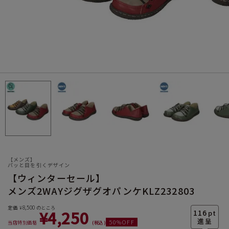
サイズ
ヒールの高さ
【メンズ】
パッと目を引くデザイン
【ウィンターセール】
メンズ2WAYジグザグオパンケKLZ232803
絞り込んで検索する
8,500
定価
のところ
¥
¥
4,250
116
pt
50
%OFF
当店特別価格
税込