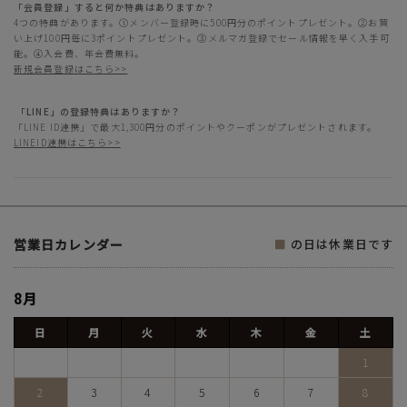
「会員登録」すると何か特典はありますか？
4つの特典があります。①メンバー登録時に500円分のポイントプレゼント。②お買
い上げ100円毎に3ポイントプレゼント。③メルマガ登録でセール情報を早く入手可
能。④入会費、年会費無料。
新規会員登録はこちら>>
「LINE」の登録特典はありますか？
「LINE ID連携」で最大1,300円分のポイントやクーポンがプレゼントされます。
LINEID連携はこちら>>
営業日カレンダー
■
の日は休業日です
8月
日
月
火
水
木
金
土
1
2
3
4
5
6
7
8