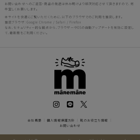
お問い合わせへのご返答・商品の発送は休み明けより順次対応させて頂きますので、何
卒宜しくお願いします。
本サイトを快適にご覧いただくために、以下のブラウザでのご利用を推奨します。
推奨ブラウザ：Google Chrome / Safari / Firefox
なお、セキュリティー的な観点から、ブラウザーやOSの自動アップデートを有効に設定し
て、最新版をご利用ください。
会社概要
｜
個人情報保護方針
｜
靴のお役立ち情報
｜
お問い合わせ