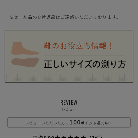
S(25.5cm)
—
※セール品の交換返品はご遠慮いただいております。
在庫切れ
M(26.0cm)
—
在庫切れ
L(26.5cm)
—
在庫切れ
LL(27.0cm)
—
在庫切れ
グレー
REVIEW
レビュー
100
レビューいただいた方に
ポイント
還元中！
S(25.5cm)
—
在庫切れ
平均
5.00
（1件）