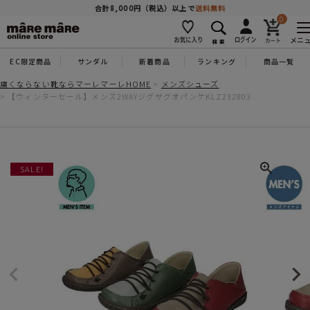
商品を探す
合計8,000円（税込）以上で
送料無料
0
メニ
EC限定商品
サンダル
新着商品
ランキング
商品一覧
人気ワード
#コンフォート
#パンプス
#スニーカー
#ブーツ
痛くならない靴ならマーレマーレHOME
メンズシューズ
【ウィンターセール】メンズ2WAYジグザグオパンケKLZ232803
タイプ
カテゴリー
SALE!
特徴
ブランド
カラー