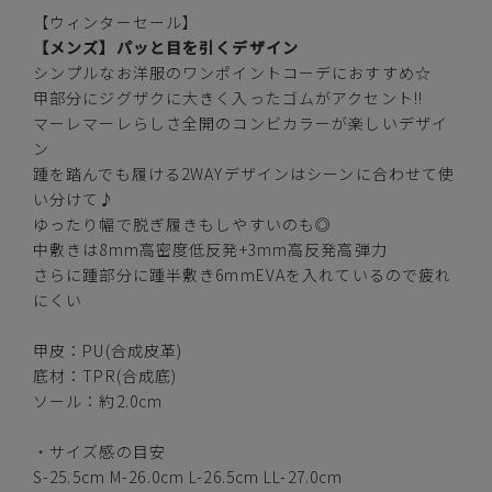
【ウィンターセール】
レッド
【メンズ】パッと目を引くデザイン
シンプルなお洋服のワンポイントコーデにおすすめ☆
甲部分にジグザクに大きく入ったゴムがアクセント!!
マーレマーレらしさ全開のコンビカラーが楽しいデザイ
ン
S(25.5cm)
—
在庫切れ
踵を踏んでも履ける2WAYデザインはシーンに合わせて使
い分けて♪
M(26.0cm)
—
ゆったり幅で脱ぎ履きもしやすいのも◎
在庫切れ
中敷きは8mm高密度低反発+3mm高反発高弾力
さらに踵部分に踵半敷き6mmEVAを入れているので疲れ
L(26.5cm)
—
在庫切れ
にくい
LL(27.0cm)
—
甲皮：PU(合成皮革)
在庫切れ
底材：TPR(合成底)
ソール：約2.0cm
カーキ
・サイズ感の目安
S-25.5cm M-26.0cm L-26.5cm LL-27.0cm