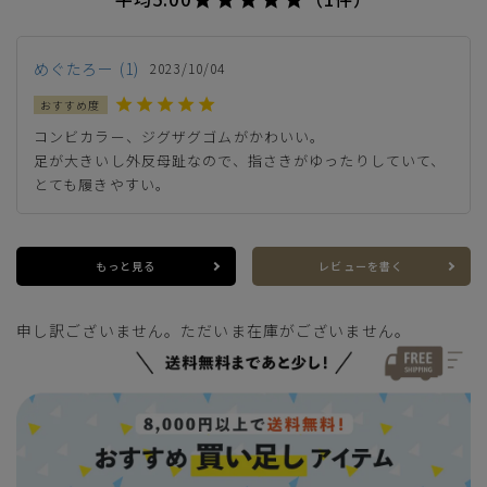
M(26.0cm)
—
在庫切れ
めぐたろー
1
2023/10/04
L(26.5cm)
—
在庫切れ
コンビカラー、ジグザグゴムがかわいい。

LL(27.0cm)
—
在庫切れ
足が大きいし外反母趾なので、指さきがゆったりしていて、
とても履きやすい。
もっと見る
レビューを書く
申し訳ございません。ただいま在庫がございません。