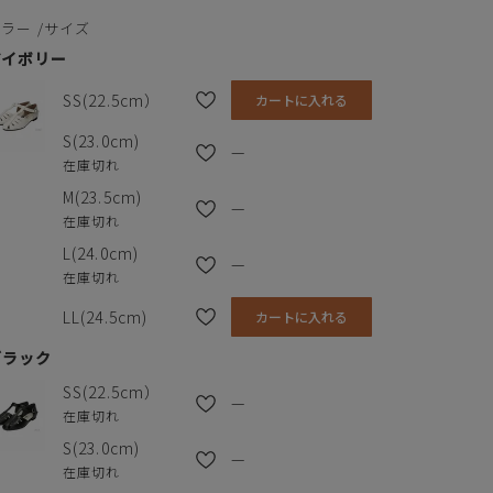
カラー
サイズ
ヒール
1.5cm
アイボリー
素材の種類
合成皮革
SS(22.5cm）
カートに入れる
サイズ
SS
S
M
L
LL
靴底
合成底
S(23.0cm)
—
在庫切れ
足長
22.5cm
23.0cm
23.5cm
24.0cm
24.5cm
生産国
日本
M(23.5cm)
—
幅
8.0cm
8.2cm
8.3cm
8.4cm
8.5cm
在庫切れ
L(24.0cm)
ヒール
1.5cm
1.5cm
1.5cm
1.5cm
1.5cm
—
在庫切れ
※単位はセンチメートルです
LL(24.5cm)
カートに入れる
ブラック
SS(22.5cm）
—
在庫切れ
S(23.0cm)
—
在庫切れ