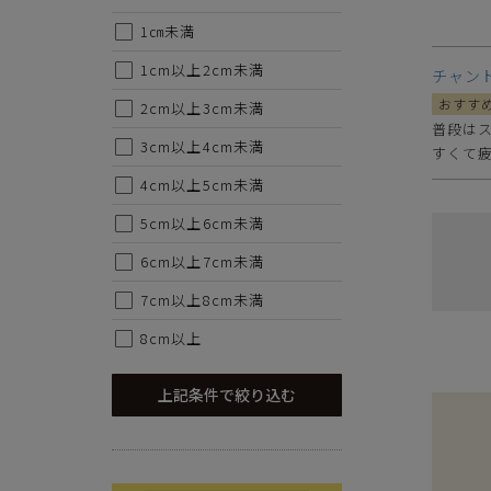
・ご試着につきましては必ず屋内でお願いします。
1㎝未満
1cm以上2cm未満
チャン
2cm以上3cm未満
普段はス
3cm以上4cm未満
すくて
4cm以上5cm未満
5cm以上6cm未満
6cm以上7cm未満
7cm以上8cm未満
8cm以上
上記条件で絞り込む