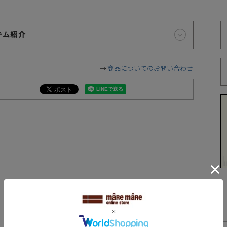
お届け時間帯の指定について
テム紹介
代
ご注文から5日以降でしたら、お届け日時と時間帯をご指定
商品についてのお問い合わせ
いただけます。ご指定可能な時間帯は「午前中」、「14～16
時」、「16～18時」、「18～20時」、「19～21時」となっ
ております。
※
づ
遠慮願います。
に相違が生じる場合があります。予めご了承下さい。
REVIEW
下さい。お使いになりたい場合はお問い合せよりご連絡下さい。
ます。予めご了承下さい。
レビュー
が異なります