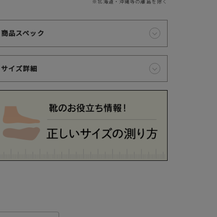
※北海道・沖縄等の離島を除く
クレジットカードでのお支払いについて
商品スペック
以下のカード会社がお使いいただけます。
サイズ詳細
お支払いは、お客様がお持ちのクレジットカード会社の会員規約に基
き、ご指定の口座から引落としさせていただきます。
支払・配送について
特定商取引法に基づく表示
個人情報保護方針
返品特約について