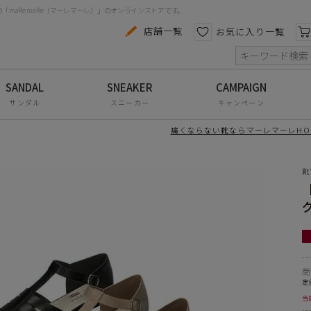
maRe maRe（マーレマーレ）」のオンラインストアです。
カテゴリから探す
色から探す
店舗一覧
お気に入り一覧
索
コンフォートシューズ
パンプス
サンダル
スニーカー
キャンペーン
ーセール】
スニーカー
痛くならない靴ならマーレマーレHO
わせと相性抜群
ブーツ
ドのグルカ風シューズ
アルにも綺麗めにもなりすぎず、どんなスタイリングに
靴
サンダル
せやすいです
わせもかわいい使い勝手のよいアイテム☆
フラットシューズ
かとが覆われているので露出が少なく、長く使えます
防水レインアイテム
合成皮革
アウトレット
合成底
高さ：約1.5cm
その他・小物
定
当