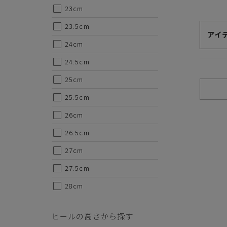
23cm
23.5cm
代金のお支払い方法について
アイ
24cm
クレジットカード・銀行振込（前払い）・Amazonペイ・
24.5cm
金引換の中からお好きな決済方法をお選びいただけます。
25cm
25.5cm
26cm
26.5cm
27cm
ご注意事項
27.5cm
・セール/アウトレット商品の交換・返品は原則としてご
28cm
・掲載されております商品の色はPCモニターにより色目
・掲載されております画像を許可無くご使用にならないで
・仕様および外観・価格は予告なく変更されることがあり
ヒールの高さから探す
・当オンラインストアと実店舗では、一部商品にて割引率