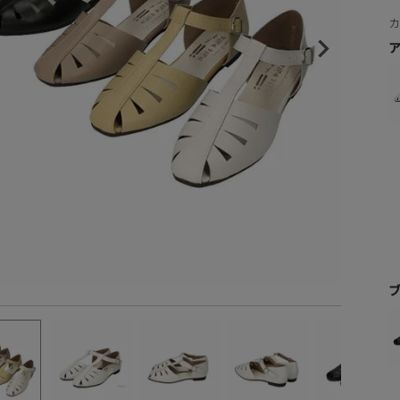
ズ感の目安
5cm S-23.0cm M-23.5cm L-24.0cm LL-24.5cm
ヒールの高さから探す
ル品の交換返品はご遠慮いただいております。
1㎝未満
1cm以上2cm未満
2cm以上3cm未満
3cm以上4cm未満
4cm以上5cm未満
5cm以上6cm未満
6cm以上7cm未満
7cm以上8cm未満
8cm以上