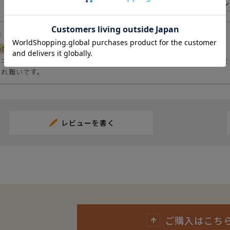
100
レビューいただいた方に
ポイン
ドラポメロ
1
購入者
女性
ニーカー24・5ですが、24・0でも少し余裕がありました。主に靴下
疲れ難いです。
レビューを書く
ご購入はこち