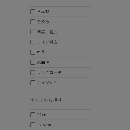
日本製
手染め
甲高・幅広
レイン対応
軽量
屈曲性
リンクコーデ
エイジレス
サイズから探す
22cm
22.5cm