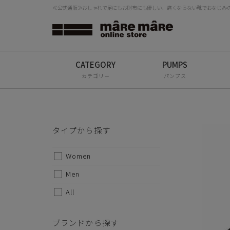
≪公式通販≫おしゃれで足にもお財布にも優しい、痛くならない靴でおなじみの「
タイプから探す
検
Women
Men
カテゴリー
パンプス
【サマ
All
靴下合
トレン
ブランドから探す
カジュ
タイプから探す
も合わ
mâRe mâRe
靴下合
Women
甲とか
mâRe sophis
Men
甲皮：
mâRe aero
All
底材：
ヒールの
Paddington Terrace
ブランドから探す