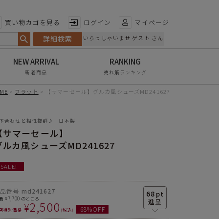
特徴から探す
買い物カゴを見る
ログイン
マイページ
詳細検索
いらっしゃいませ ゲスト さん
日本製
手染め
新着商品
売れ筋ランキング
甲高・幅広
ME
フラット
【サマーセール】グルカ風シューズMD241627
レイン対応
下合わせと相性抜群♪ 日本製
軽量
【サマーセール】
屈曲性
グルカ風シューズMD241627
リンクコーデ
SALE!
エイジレス
商品番号
md241627
68
pt
7,700
価
のところ
¥
2,500
¥
68
%OFF
店特別価格
税込