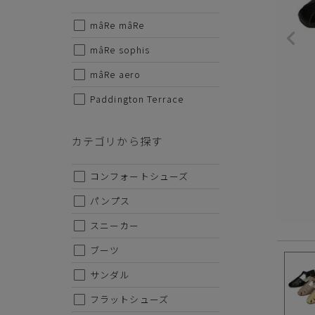
・サイ
SS-22.
mâRe mâRe
サイズから探す
※セー
mâRe sophis
22cm
mâRe aero
Paddington Terrace
22.5cm
23cm
カテゴリから探す
23.5cm
コンフォートシューズ
24cm
パンプス
24.5cm
スニーカー
25cm
ブーツ
25.5cm
サンダル
26cm
フラットシューズ