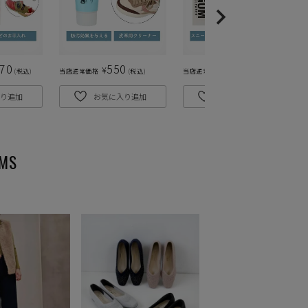
870
550
495
¥
¥
税込
当店通常価格
税込
当店通常価格
税込
り追加
お気に入り追加
お気に入り追加