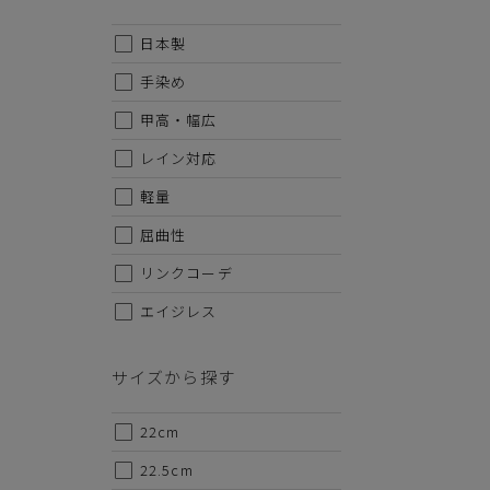
・サイ
SS-22.
日本製
手染め
※セー
甲高・幅広
レイン対応
軽量
屈曲性
リンクコーデ
エイジレス
サイズから探す
22cm
22.5cm