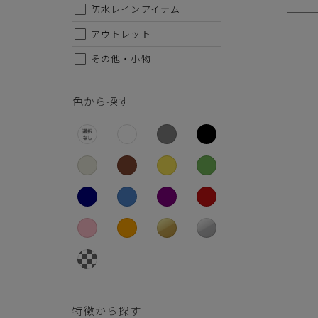
26.5cm
防水レインアイテム
27cm
アウトレット
その他・小物
27.5cm
【サマ
晴雨兼
28cm
見た目
色から探す
ゴム紐
防水＋
【生地
しみこ
ワンカ
ートに
甲皮：
底材：
ソールの
ワイズ：
(当社
特徴から探す