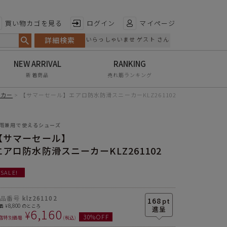
特徴から探す
買い物カゴを見る
ログイン
マイページ
詳細検索
いらっしゃいませ ゲスト さん
日本製
手染め
新着商品
売れ筋ランキング
甲高・幅広
ーカー
【サマーセール】エアロ防水防滑スニーカーKLZ261102
レイン対応
雨兼用で使えるシューズ
軽量
【サマーセール】
屈曲性
エアロ防水防滑スニーカーKLZ261102
リンクコーデ
SALE!
エイジレス
商品番号
klz261102
168
pt
8,800
価
のところ
¥
6,160
¥
30
%OFF
店特別価格
税込