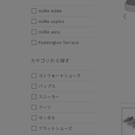
mâRe mâRe
サイズから探す
mâRe sophis
22cm
mâRe aero
Paddington Terrace
22.5cm
23cm
カテゴリから探す
23.5cm
コンフォートシューズ
24cm
パンプス
24.5cm
スニーカー
25cm
ブーツ
25.5cm
サンダル
26cm
フラットシューズ