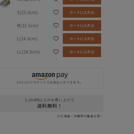
素材の種類
合成繊維
サイズ
SS
S
M
L
LL
靴底
合成底
S(23.0cm)
カートに入れる
足長
22.5cm
23.0cm
23.5cm
24.0cm
24.5cm
生産国
中国
M(23.5cm)
カートに入れる
幅
9.0cm
9.2cm
9.3cm
9.4cm
9.5cm
L(24.0cm)
カートに入れる
ヒール
3.0cm
3.0cm
3.0cm
3.0cm
3.0cm
LL(24.5cm)
カートに入れる
※単位はセンチメートルです
Amazonアカウントでお支払いができます。
8,000円以上のお買い上げで
送料無料！
※北海道・沖縄等の離島を除く