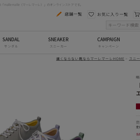
maRe maRe（マーレマーレ）」のオンラインストアです。
カテゴリから探す
色から探す
店舗一覧
お気に入り一覧
索
コンフォートシューズ
パンプス
サンダル
スニーカー
キャンペーン
スニーカー
痛くならない靴ならマーレマーレHOME
スニ
ブーツ
晴
サンダル
フラットシューズ
防水レインアイテム
アウトレット
その他・小物
定
当