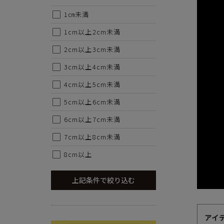
1㎝未満
1cm以上2cm未満
2cm以上3cm未満
3cm以上4cm未満
4cm以上5cm未満
5cm以上6cm未満
6cm以上7cm未満
7cm以上8cm未満
代金のお支払い方法について
8cm以上
クレジットカード・銀行振込（前払い）・Amazonペイ・
金引換の中からお好きな決済方法をお選びいただけます。
上記条件で絞り込む
アイ