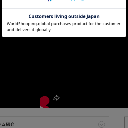
お届け時間帯の指定について
代
ご注文から5日以降でしたら、お届け日時と時間帯をご指定
いただけます。ご指定可能な時間帯は「午前中」、「14～16
時」、「16～18時」、「18～20時」、「19～21時」となっ
ております。
テム紹介
※