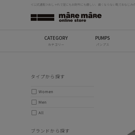
≪公式通販≫おしゃれで足にもお財布にも優しい、痛くならない靴でおなじみの「
タイプから探す
検
Women
Men
カテゴリー
パンプス
All
ブランドから探す
タイプから探す
mâRe mâRe
Women
mâRe sophis
Men
mâRe aero
All
Paddington Terrace
ブランドから探す