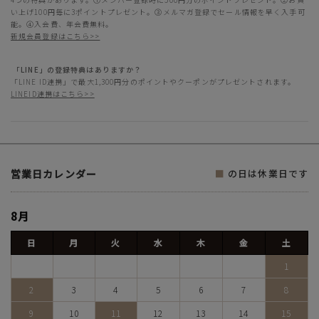
い上げ100円毎に3ポイントプレゼント。③メルマガ登録でセール情報を早く入手可
能。④入会費、年会費無料。
新規会員登録はこちら>>
「LINE」の登録特典はありますか？
「LINE ID連携」で最大1,300円分のポイントやクーポンがプレゼントされます。
LINEID連携はこちら>>
営業日カレンダー
■
の日は休業日です
8月
日
月
火
水
木
金
土
1
2
3
4
5
6
7
8
9
10
11
12
13
14
15