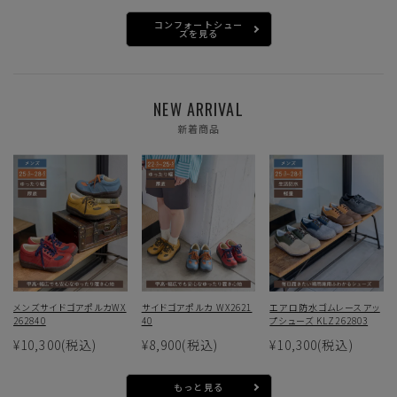
コンフォートシュー
ズを見る
NEW ARRIVAL
新着商品
メンズサイドゴアポルカWX
サイドゴアポルカ WX2621
エアロ防水ゴムレースアッ
262840
40
プシューズ KLZ262803
¥10,300
(税込)
¥8,900
(税込)
¥10,300
(税込)
もっと見る