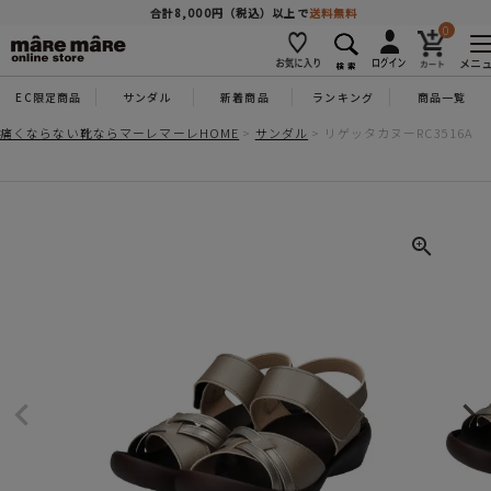
商品を探す
合計8,000円（税込）以上で
送料無料
0
メニ
EC限定商品
サンダル
新着商品
ランキング
商品一覧
人気ワード
#コンフォート
#パンプス
#スニーカー
#ブーツ
痛くならない靴ならマーレマーレHOME
サンダル
リゲッタカヌーRC3516A
タイプ
カテゴリー
特徴
ブランド
カラー