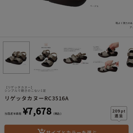
サイズ
【リゲッタカヌー】
ヒールの高さ
シンプルで飽きのこない1足
リゲッタカヌーRC3516A
¥
7,678
絞り込んで検索する
209
pt
当店通常価格
税込
サイズとカラーを選ぶ