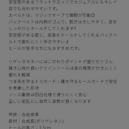
安定感のあるフラットウエッジでカジュアルにもキレイ
ベージュ
目でも合わせやすいです。
太ベルトは、マジックテープで調節が可能◎
バックベルトは内側がゴムで、脱ぎはきしやすく、足を
しっかりとホールドしてくれます!!
安定感がある底と、足首をホールドしてくれるバックベ
カートに入れる
S(22.0cm～22.5cm)
ルトで疲れにくく歩きやすい♪
ヒールが苦手な方にもおすすめです。
カートに入れる
M(23.0cm～23.5cm)
リゲッタカヌーにはこだわりポイントが盛りだくさん
履き心地の良いグミインソールは足の角質が付きにくく
L(24.0cm～24.5cm)
—
疲れを軽減
在庫切れ
つま先を守るトゥガード・踵を守るヒールガードで安全
を考慮した形状
LL(25.0cm～25.5cm)
カートに入れる
残りわずか
ソール裏側は凹凸仕様で滑りにくく安心
正しい足圧にし自然と姿勢が良くなります
甲皮：合成皮革
底材：合成底(ポリウレタン)
ヒールの高さ：3.5cm