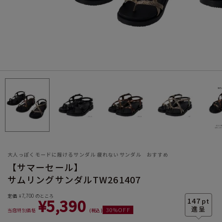
サイズ
ヒールの高さ
大人っぽくモードに履けるサンダル 疲れないサンダル おすすめ
【サマーセール】
サムリングサンダルTW261407
絞り込んで検索する
7,700
定価
のところ
¥
¥
5,390
147
pt
30
%OFF
当店特別価格
税込