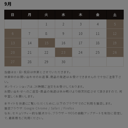
9月
日
月
火
水
木
金
土
1
2
3
4
5
6
7
8
9
10
11
12
13
14
15
16
17
18
19
20
21
22
23
24
25
26
27
28
29
30
当店は土・日・祝日は休業とさせていただきます。
休業中のお問い合わせのお返事、商品の発送はお受けできませんので十分ご注意下さ
い。
オンラインショップは、24時間ご注文をお受けしております。
お問い合わせへのご返答・商品の発送は休み明けより順次対応させて頂きますので、何
卒宜しくお願いします。
本サイトを快適にご覧いただくために、以下のブラウザでのご利用を推奨します。
推奨ブラウザ：Google Chrome / Safari / Firefox
なお、セキュリティー的な観点から、ブラウザーやOSの自動アップデートを有効に設定し
て、最新版をご利用ください。