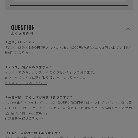
QUESTION
よくある質問
「送料」はいくら？
「送料」は最大1,400円(税込)です。なお、8,000円(税込)以上のお買い上げで【送料
無料】になります。
「メンズ」商品はありますか？
本サイトでのみ、メンズサイズ取り扱いを行っております。
またキッズサイズは現在取り扱いをしておりません。
メンズシューズはこちら>>
「会員登録」すると何か特典はありますか？
4つの特典があります。①メンバー登録時に500円分のポイントプレゼント。②お買
い上げ100円毎に3ポイントプレゼント。③メルマガ登録でセール情報を早く入手可
能。④入会費、年会費無料。
新規会員登録はこちら>>
「LINE」の登録特典はありますか？
「LINE ID連携」で最大1,300円分のポイントやクーポンがプレゼントされます。