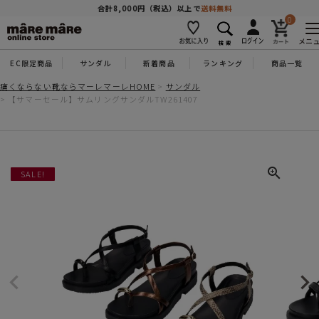
商品を探す
合計8,000円（税込）以上で
送料無料
0
メニ
EC限定商品
サンダル
新着商品
ランキング
商品一覧
人気ワード
#コンフォート
#パンプス
#スニーカー
#ブーツ
痛くならない靴ならマーレマーレHOME
サンダル
【サマーセール】サムリングサンダルTW261407
タイプ
カテゴリー
SALE!
特徴
ブランド
カラー