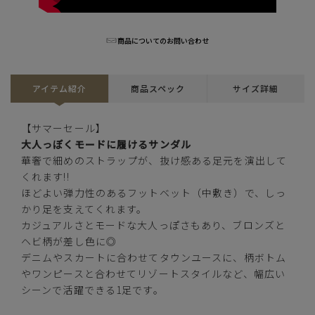
商品についてのお問い合わせ
S(23.0cm)
カートに入れる
残りわずか
アイテム紹介
商品スペック
サイズ詳細
カートに入れる
M(23.5cm)
【サマーセール】
カートに入れる
L(24.0cm)
大人っぽくモードに履けるサンダル
華奢で細めのストラップが、抜け感ある足元を演出して
くれます!!
カートに入れる
LL(24.5cm)
ほどよい弾力性のあるフットベット（中敷き）で、しっ
かり足を支えてくれます。
ヘビ
カジュアルさとモードな大人っぽさもあり、ブロンズと
ヘビ柄が差し色に◎
デニムやスカートに合わせてタウンユースに、柄ボトム
やワンピースと合わせてリゾートスタイルなど、幅広い
シーンで活躍できる1足です。
カートに入れる
S(23.0cm)