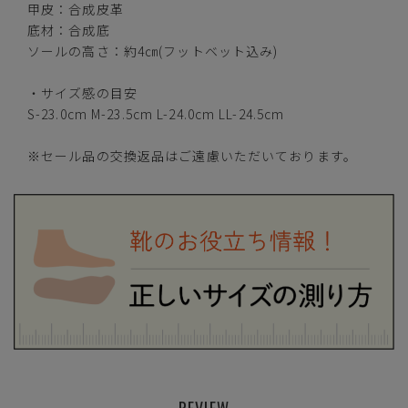
甲皮：合成皮革
底材：合成底
M(23.5cm)
カートに入れる
ソールの高さ：約4㎝(フットベット込み)
残りわずか
・サイズ感の目安
カートに入れる
L(24.0cm)
S-23.0cm M-23.5cm L-24.0cm LL-24.5cm
カートに入れる
LL(24.5cm)
※セール品の交換返品はご遠慮いただいております。
REVIEW