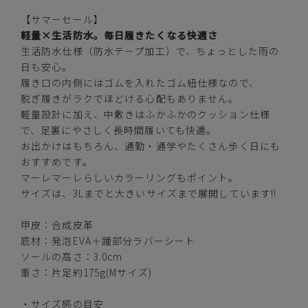
【サマーセール】
アイボリー
軽量×生活防水。毎日履きたくなる快適さ
生活防水仕様（防水テープ加工）で、ちょっとした雨の
日も安心。
履き口の内側にはゴムを入れたゴム紐仕様なので、
脱ぎ履きがラクでほどける心配もありません。
カートに入れる
S(22.5-23.0cm)
軽量設計に加え、中敷きはふかふかのクッション仕様
で、足裏にやさしく長時間履いても快適。
お出かけはもちろん、通勤・通学やたくさん歩く日にも
カートに入れる
M(23.0-23.5cm)
おすすめです。
マーレマーレらしいカラーリングもポイント。
カートに入れる
L(24.0-24.5cm)
サイズは、3Lまでと大きいサイズまで展開しています!!
甲皮：合成皮革
カートに入れる
LL(24.5-25.0cm)
底材：発泡EVA＋踵部分ラバーシート
ソールの高さ：3.0cm
3L(25.0-25.5cm)
—
重さ：片足約175g(Mサイズ)
在庫切れ
・サイズ感の目安