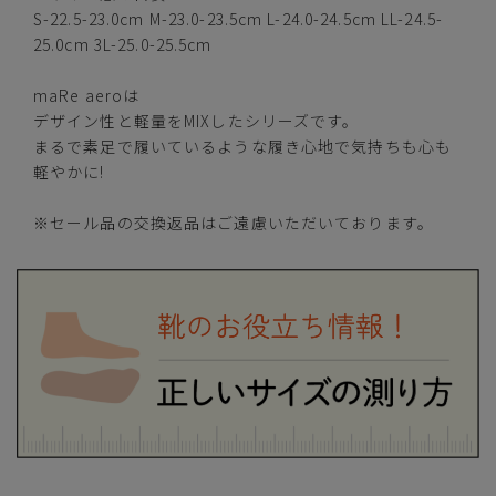
イエロー
S-22.5-23.0cm M-23.0-23.5cm L-24.0-24.5cm LL-24.5-
25.0cm 3L-25.0-25.5cm
maRe aeroは
デザイン性と軽量をMIXしたシリーズです。
S(22.5-23.0cm)
—
まるで素足で履いているような履き心地で気持ちも心も
在庫切れ
軽やかに!
M(23.0-23.5cm)
—
在庫切れ
※セール品の交換返品はご遠慮いただいております。
L(24.0-24.5cm)
—
在庫切れ
LL(24.5-25.0cm)
カートに入れる
残りわずか
3L(25.0-25.5cm)
カートに入れる
残りわずか
ブラウン