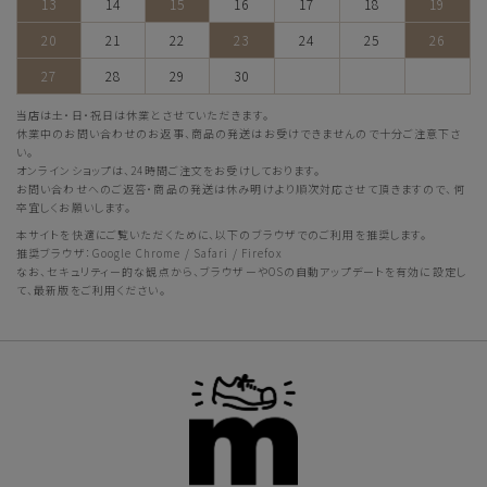
13
14
15
16
17
18
19
20
21
22
23
24
25
26
27
28
29
30
当店は土・日・祝日は休業とさせていただきます。
休業中のお問い合わせのお返事、商品の発送はお受けできませんので十分ご注意下さ
い。
オンラインショップは、24時間ご注文をお受けしております。
お問い合わせへのご返答・商品の発送は休み明けより順次対応させて頂きますので、何
卒宜しくお願いします。
本サイトを快適にご覧いただくために、以下のブラウザでのご利用を推奨します。
推奨ブラウザ：Google Chrome / Safari / Firefox
なお、セキュリティー的な観点から、ブラウザーやOSの自動アップデートを有効に設定し
て、最新版をご利用ください。