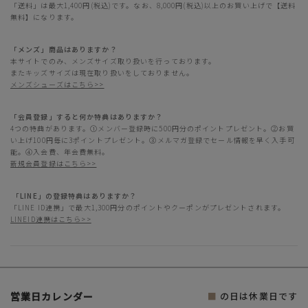
「送料」は最大1,400円(税込)です。なお、8,000円(税込)以上のお買い上げで【送料
無料】になります。
「メンズ」商品はありますか？
本サイトでのみ、メンズサイズ取り扱いを行っております。
またキッズサイズは現在取り扱いをしておりません。
メンズシューズはこちら>>
「会員登録」すると何か特典はありますか？
4つの特典があります。①メンバー登録時に500円分のポイントプレゼント。②お買
い上げ100円毎に3ポイントプレゼント。③メルマガ登録でセール情報を早く入手可
能。④入会費、年会費無料。
新規会員登録はこちら>>
「LINE」の登録特典はありますか？
「LINE ID連携」で最大1,300円分のポイントやクーポンがプレゼントされます。
LINEID連携はこちら>>
営業日カレンダー
■
の日は休業日です