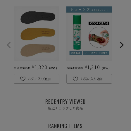
S(22.5-23.0cm)
—
在庫切れ
M(23.0-23.5cm)
—
在庫切れ
L(24.0-24.5cm)
—
在庫切れ
LL(24.5-25.0cm)
¥
1,320
¥
1,210
—
当店通常価格
税込
当店通常価格
税込
当店通常
在庫切れ
お気に入り追加
お気に入り追加
3L(25.0-25.5cm)
—
在庫切れ
RECENTRY VIEWED
最近チェックした商品
RANKING ITEMS