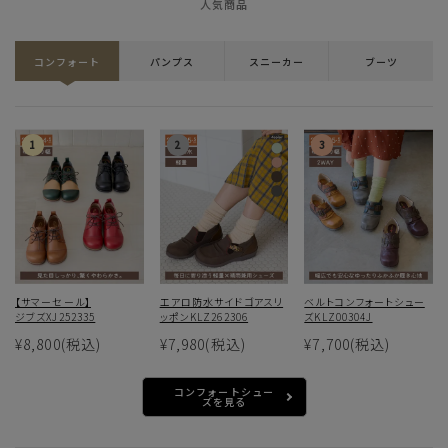
人気商品
コンフォート
パンプス
スニーカー
ブーツ
【サマーセール】
エアロ防水サイドゴアスリ
ベルトコンフォートシュー
ジブズXJ252335
ッポンKLZ262306
ズKLZ00304J
¥8,800
(税込)
¥7,980
(税込)
¥7,700
(税込)
コンフォートシュー
ズを見る