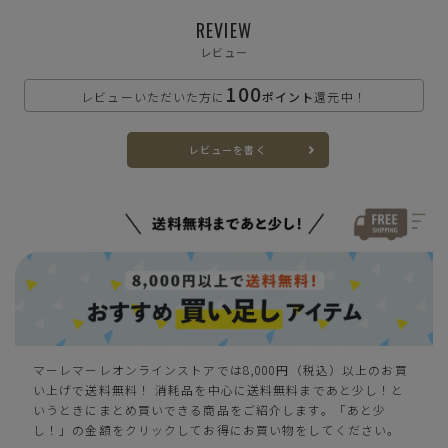
REVIEW
レビュー
100
カートに入れる
S(22.5-23.0cm)
レビューいただいた方に
ポイント
還元中！
カートに入れる
M(23.0-23.5cm)
レビューを書く
L(24.0-24.5cm)
—
在庫切れ
カートに入れる
LL(24.5-25.0cm)
3L(25.0-25.5cm)
—
在庫切れ
マーレマーレオンラインストアでは8,000円（税込）以上のお買
ブルー
い上げで送料無料！ 消耗品を中心に送料無料まであと少し！と
いうときにまとめ買いできる商品をご紹介します。「あと少
し！」の金額をクリックしてお得にお買い物をしてください。