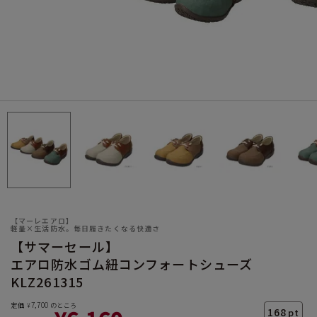
サイズ
ヒールの高さ
【マーレエアロ】
軽量×生活防水。毎日履きたくなる快適さ
【サマーセール】
エアロ防水ゴム紐コンフォートシューズ
絞り込んで検索する
KLZ261315
7,700
定価
のところ
¥
168
pt