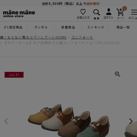
商品を探す
合計8,000円（税込）以上で
送料無料
0
メニ
EC限定商品
サンダル
新着商品
ランキング
商品一覧
人気ワード
#コンフォート
#パンプス
#スニーカー
#ブーツ
痛くならない靴ならマーレマーレHOME
コンフォート
【サマーセール】エアロ防水ゴム紐コンフォートシューズKLZ261315
タイプ
カテゴリー
SALE!
特徴
ブランド
カラー