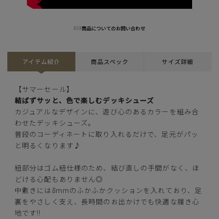
オレンジ
商品についてのお問い合わせ
アイテム紹介
商品スペック
サイズ詳細
カートに入れる
S(22.5cm～23.0cm)
【サマーセール】
結ばずサッと、色で楽しむデッキシューズ
カートに入れる
M(23.0cm～23.5cm)
カジュアルなデザインに、遊び心のあるカラーを組み合
わせたデッキシューズ。
カートに入れる
L(24.0cm～24.5cm)
普段のコーディネートに取り入れるだけで、足元がパッ
と明るくなります♪
カートに入れる
LL(24.5cm～25.0cm)
紐部分はゴム紐仕様のため、結び直しの手間がなく、ほ
どける心配もありません◎
カートに入れる
XL(25.0cm～25.5cm)
中敷きには8mmのふかふかクッションを入れており、足
裏をやさしく支え、長時間のお出かけでも快適な履き心
地です!!
ブルー