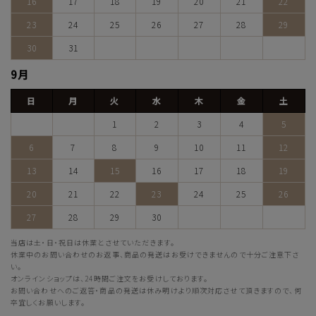
16
17
18
19
20
21
22
23
24
25
26
27
28
29
30
31
9月
日
月
火
水
木
金
土
1
2
3
4
5
6
7
8
9
10
11
12
13
14
15
16
17
18
19
20
21
22
23
24
25
26
27
28
29
30
当店は土・日・祝日は休業とさせていただきます。
休業中のお問い合わせのお返事、商品の発送はお受けできませんので十分ご注意下さ
い。
オンラインショップは、24時間ご注文をお受けしております。
お問い合わせへのご返答・商品の発送は休み明けより順次対応させて頂きますので、何
卒宜しくお願いします。