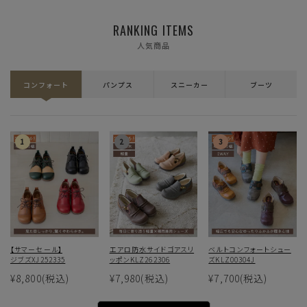
RANKING ITEMS
人気商品
コンフォート
パンプス
スニーカー
ブーツ
【サマーセール】
エアロ防水サイドゴアスリ
ベルトコンフォートシュー
ジブズXJ252335
ッポンKLZ262306
ズKLZ00304J
¥8,800
(税込)
¥7,980
(税込)
¥7,700
(税込)