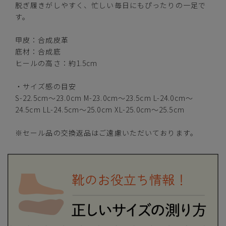
脱ぎ履きがしやすく、忙しい毎日にもぴったりの一足で
す。
甲皮：合成皮革
底材：合成底
S(22.5cm～23.0cm)
—
在庫切れ
ヒールの高さ：約1.5cm
・サイズ感の目安
カートに入れる
M(23.0cm～23.5cm)
S-22.5cm～23.0cm M-23.0cm～23.5cm L-24.0cm～
24.5cm LL-24.5cm～25.0cm XL-25.0cm～25.5cm
L(24.0cm～24.5cm)
—
在庫切れ
※セール品の交換返品はご遠慮いただいております。
LL(24.5cm～25.0cm)
カートに入れる
残りわずか
カートに入れる
XL(25.0cm～25.5cm)
ベージュ