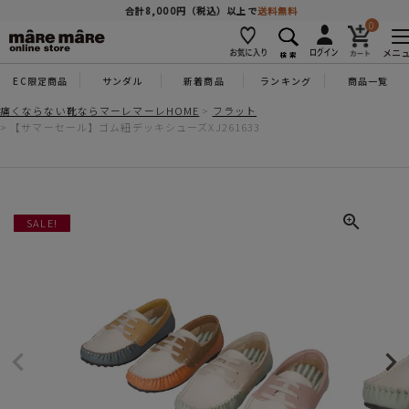
商品を探す
合計8,000円（税込）以上で
送料無料
0
メニ
EC限定商品
サンダル
新着商品
ランキング
商品一覧
人気ワード
#コンフォート
#パンプス
#スニーカー
#ブーツ
痛くならない靴ならマーレマーレHOME
フラット
【サマーセール】ゴム紐デッキシューズXJ261633
タイプ
カテゴリー
SALE!
特徴
ブランド
カラー