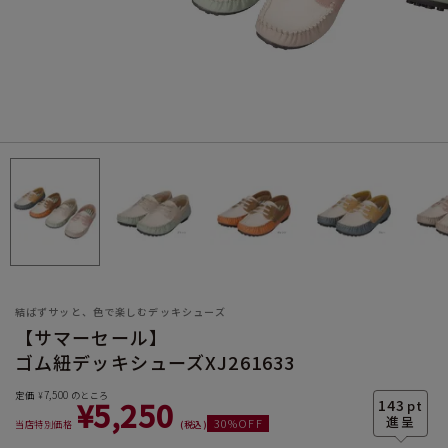
サイズ
ヒールの高さ
結ばずサッと、色で楽しむデッキシューズ
【サマーセール】
ゴム紐デッキシューズXJ261633
絞り込んで検索する
7,500
定価
のところ
¥
¥
5,250
143
pt
30
%OFF
当店特別価格
税込