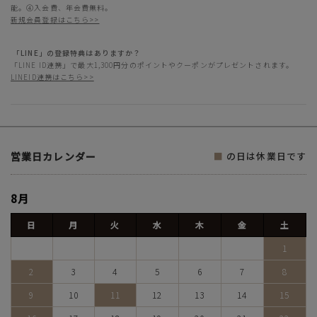
能。④入会費、年会費無料。
新規会員登録はこちら>>
「LINE」の登録特典はありますか？
「LINE ID連携」で最大1,300円分のポイントやクーポンがプレゼントされます。
LINEID連携はこちら>>
営業日カレンダー
■
の日は休業日です
8月
日
月
火
水
木
金
土
1
2
3
4
5
6
7
8
9
10
11
12
13
14
15