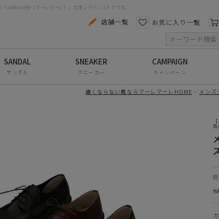
maRe maRe（マーレマーレ）」のオンラインストアです。
で、足にしっかりフィットしてくれます。
カテゴリから探す
色から探す
店舗一覧
お気に入り一覧
人工皮革
索
合成底
コンフォートシューズ
厚み：4.0cm
パンプス
サンダル
スニーカー
キャンペーン
ズ感の目安
スニーカー
cm M-26.0cm L-27.0cm XL-28.0cm
痛くならない靴ならマーレマーレHOME
メンズ
ブーツ
【
サンダル
高
フラットシューズ
ズ
防水レインアイテム
アウトレット
当
その他・小物