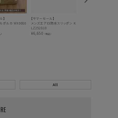
ル】
【サマーセール】
エアロ防水ゴムレースア
ポルカ WX0080
メンズエアロ防水スリッポン K
ューズ KLZ262803
LZ252810
¥
10,300
（税込）
¥
6,650
込）
（税込）
E
All
URE