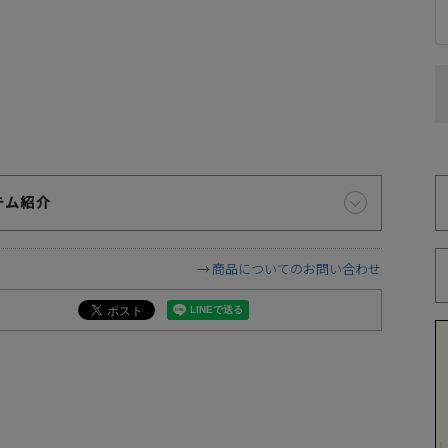
お届け時間帯の指定について
代
ご注文から5日以降でしたら、お届け日時と時間帯をご指定
いただけます。ご指定可能な時間帯は「午前中」、「14～16
時」、「16～18時」、「18～20時」、「19～21時」となっ
ております。
テム紹介
※
づ
商品についてのお問い合わせ
遠慮願います。
に相違が生じる場合があります。予めご了承下さい。
下さい。お使いになりたい場合はお問い合せよりご連絡下さい。
ます。予めご了承下さい。
が異なります