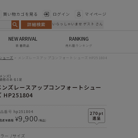
特徴から探す
買い物カゴを見る
ログイン
マイページ
詳細検索
いらっしゃいませ ゲスト さん
日本製
手染め
新着商品
売れ筋ランキング
甲高・幅広
ソール
4.0cm
シューズ
メンズレースアップコンフォートシューズ HP251804
レイン対応
素材の種類
人工皮革
サイズ
S
M
L
XL
メンズ】
軽量
中敷き
5mm中反発ウレタン+3mm
級感のある1足
高反発スポンジ
メンズレースアップコンフォートシュー
足長
25.0cm
26.0cm
27.0cm
28.0cm
屈曲性
 HP251804
靴底
合成底
幅
9.5cm
9.7cm
10.0cm
10.3cm
リンクコーデ
生産国
日本
商品番号
hp251804
270
pt
ソール
4.0cm
4.0cm
4.0cm
4.0cm
エイジレス
9,900
¥
店通常価格
税込
※単位はセンチメートルです
カラー
サイズ