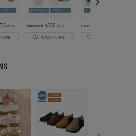
870
550
495
¥
¥
税込
当店通常価格
税込
当店通常価格
税込
り追加
お気に入り追加
お気に入り追加