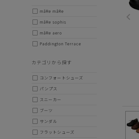
mâRe mâRe
サイズから探す
mâRe sophis
22cm
mâRe aero
Paddington Terrace
22.5cm
23cm
カテゴリから探す
23.5cm
コンフォートシューズ
24cm
パンプス
24.5cm
スニーカー
25cm
ブーツ
25.5cm
サンダル
26cm
フラットシューズ