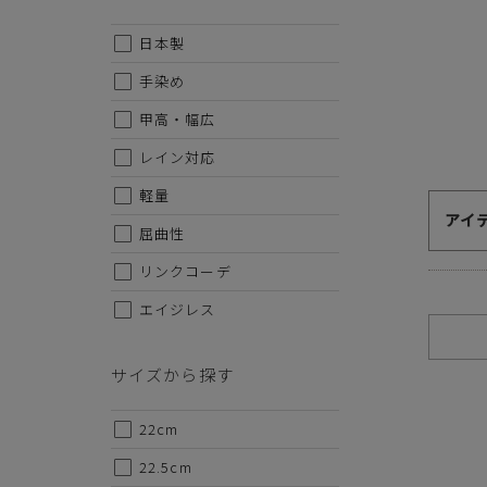
日本製
代金のお支払い方法について
手染め
甲高・幅広
クレジットカード・銀行振込（前払い）・Amazonペイ・
金引換の中からお好きな決済方法をお選びいただけます。
レイン対応
軽量
アイ
屈曲性
リンクコーデ
エイジレス
ご注意事項
サイズから探す
・セール/アウトレット商品の交換・返品は原則としてご
・掲載されております商品の色はPCモニターにより色目
・掲載されております画像を許可無くご使用にならないで
22cm
・仕様および外観・価格は予告なく変更されることがあり
22.5cm
・当オンラインストアと実店舗では、一部商品にて割引率