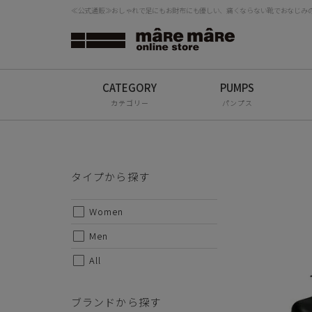
≪公式通販≫おしゃれで足にもお財布にも優しい、痛くならない靴でおなじみの「
紐仕様
タイプから探す
甲皮：
検
底材：
Women
ソールの
Men
カテゴリー
パンプス
・サイ
All
S-25.0
ブランドから探す
タイプから探す
mâRe mâRe
Women
mâRe sophis
Men
mâRe aero
All
Paddington Terrace
ブランドから探す