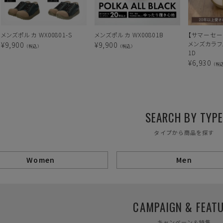
メンズポルカ WX00801-S
メンズポルカ WX00801B
【サマーセー
メンズカラフル
¥
9,900
¥
9,900
（税込）
（税込）
1D
¥
6,930
（税
SEARCH BY TYP
タイプから商品を探す
Women
Men
CAMPAIGN & FEAT
キャンペーン＆特集