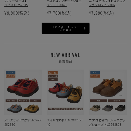
【サマーセール】
ベルトコンフォートシュー
エアロ防水サイドゴアスリ
ジブズXJ252335
ズKLZ00304J
ッポンKLZ262306
¥8,800
(税込)
¥7,700
(税込)
¥7,980
(税込)
コンフォートシュー
ズを見る
NEW ARRIVAL
新着商品
メンズサイドゴアポルカWX
サイドゴアポルカ WX2621
エアロ防水ゴムレースアッ
262840
40
プシューズ KLZ262803