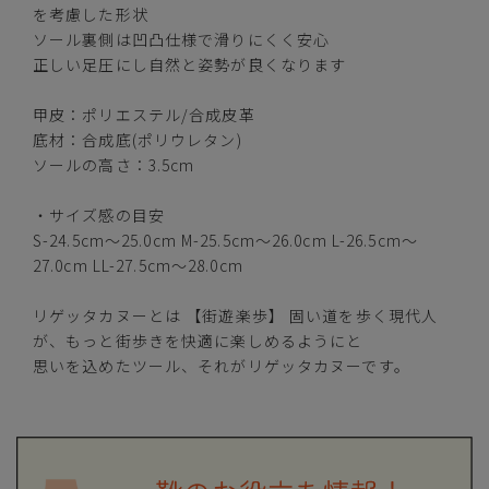
を考慮した形状
ソール裏側は凹凸仕様で滑りにくく安心
S(24.5cm-25.0cm)
—
正しい足圧にし自然と姿勢が良くなります
在庫切れ
甲皮：ポリエステル/合成皮革
M(25.5cm-26.0cm)
—
在庫切れ
底材：合成底(ポリウレタン)
ソールの高さ：3.5cm
L(26.5cm-27.0cm)
—
在庫切れ
・サイズ感の目安
S-24.5cm～25.0cm M-25.5cm～26.0cm L-26.5cm～
LL(27.5cm-28.0cm)
—
在庫切れ
27.0cm LL-27.5cm～28.0cm
リゲッタカヌーとは 【街遊楽歩】 固い道を歩く現代人
ブルー
が、もっと街歩きを快適に楽しめるようにと
思いを込めたツール、それがリゲッタカヌーです。
S(24.5cm-25.0cm)
—
在庫切れ