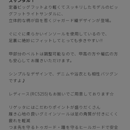
ズサンダル！
定番ビッグフットより軽くてスッキリしたモデルのビッ
ブラック
グフットライトサンダルに、
立体的な柄が目を惹くジャガード織デザインが登場。
ぐにぐに柔らかいインソールを使用しているので、
足裏に絶妙にフィットしてとっても歩きやすい!!
S(24.5cm-25.0cm)
—
在庫切れ
甲部分のベルトは調整可能なので、甲高の方や幅広の方
M(25.5cm-26.0cm)
カートに入れる
も安心してお履きいただけます。
残りわずか
シンプルなデザインで、デニムや浴衣とも相性バツグン
L(26.5cm-27.0cm)
—
在庫切れ
ですよ♪
LL(27.5cm-28.0cm)
—
レディース(RC5255)もお揃いでご用意しております☆
在庫切れ
リゲッタにはこだわりポイントが盛りだくさん
ネイビー
履き心地の良いグミインソールは足の角質が付きにくく
疲れを軽減
つま先を守るトゥガード・踵を守るヒールガードで安全