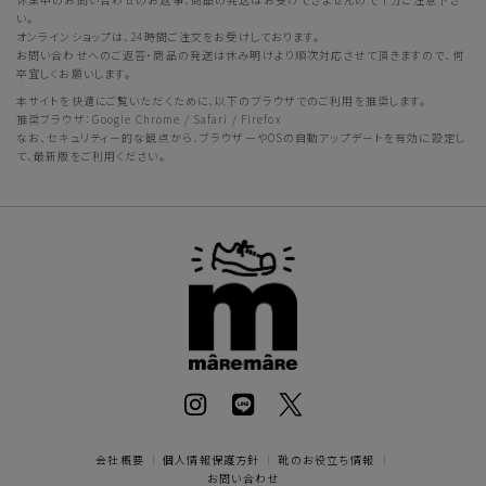
い。
オンラインショップは、24時間ご注文をお受けしております。
お問い合わせへのご返答・商品の発送は休み明けより順次対応させて頂きますので、何
卒宜しくお願いします。
本サイトを快適にご覧いただくために、以下のブラウザでのご利用を推奨します。
推奨ブラウザ：Google Chrome / Safari / Firefox
なお、セキュリティー的な観点から、ブラウザーやOSの自動アップデートを有効に設定し
て、最新版をご利用ください。
会社概要
｜
個人情報保護方針
｜
靴のお役立ち情報
｜
お問い合わせ