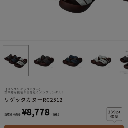
サイズ
ヒールの高さ
【メンズリゲッタカヌー】
立体的な織柄が目を惹くメンズサンダル！
リゲッタカヌーRC2512
絞り込んで検索する
¥
8,778
239
pt
当店通常価格
税込