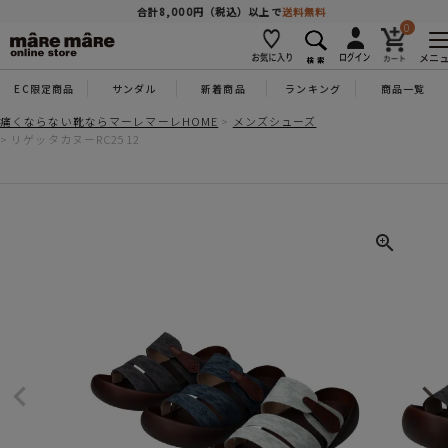
商品を探す
合計8,000円（税込）以上で
送料無料
0
メニ
EC限定商品
サンダル
新着商品
ランキング
商品一覧
人気ワード
#コンフォート
#パンプス
#スニーカー
#ブーツ
痛くならない靴ならマーレマーレHOME
メンズシューズ
リゲッタカヌーRC2512
タイプ
カテゴリー
特徴
ブランド
カラー