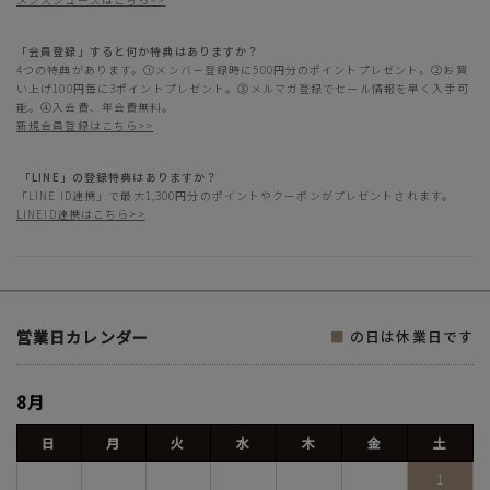
「会員登録」すると何か特典はありますか？
4つの特典があります。①メンバー登録時に500円分のポイントプレゼント。②お買
い上げ100円毎に3ポイントプレゼント。③メルマガ登録でセール情報を早く入手可
能。④入会費、年会費無料。
新規会員登録はこちら>>
「LINE」の登録特典はありますか？
「LINE ID連携」で最大1,300円分のポイントやクーポンがプレゼントされます。
LINEID連携はこちら>>
営業日カレンダー
■
の日は休業日です
8月
日
月
火
水
木
金
土
1