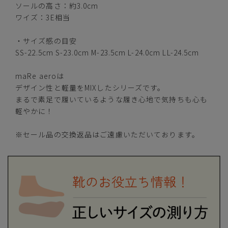
ソールの高さ：約3.0cm
ブラック
ワイズ：3E相当
・サイズ感の目安
SS-22.5cm S-23.0cm M-23.5cm L-24.0cm LL-24.5cm
SS(22.5cm)
—
在庫切れ
maRe aeroは
デザイン性と軽量をMIXしたシリーズです。
S(23.0cm)
—
まるで素足で履いているような履き心地で気持ちも心も
在庫切れ
軽やかに！
M(23.5cm)
—
在庫切れ
※セール品の交換返品はご遠慮いただいております。
L(24.0cm)
—
在庫切れ
LL(24.5cm)
—
在庫切れ
グレー