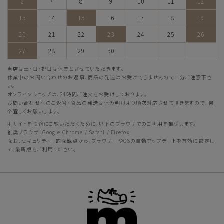
6
7
8
9
10
11
12
13
14
15
16
17
18
19
20
21
22
23
24
25
26
27
28
29
30
当店は土・日・祝日は休業とさせていただきます。
休業中のお問い合わせのお返事、商品の発送はお受けできませんので十分ご注意下さ
い。
オンラインショップは、24時間ご注文をお受けしております。
お問い合わせへのご返答・商品の発送は休み明けより順次対応させて頂きますので、何
卒宜しくお願いします。
本サイトを快適にご覧いただくために、以下のブラウザでのご利用を推奨します。
推奨ブラウザ：Google Chrome / Safari / Firefox
なお、セキュリティー的な観点から、ブラウザーやOSの自動アップデートを有効に設定し
て、最新版をご利用ください。