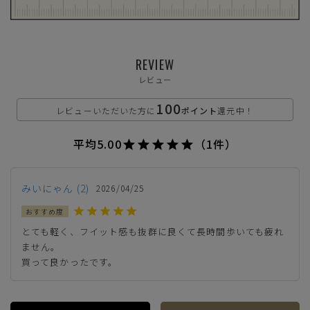
SS(22.5cm)
REVIEW
—
在庫切れ
レビュー
S(23.0cm)
100
—
レビューいただいた方に
ポイント
還元中！
在庫切れ
M(23.5cm)
平均
5.00
（1件）
—
在庫切れ
L(24.0cm)
—
みいにゃん
2
2026/04/25
在庫切れ
LL(24.5cm)
—
とても軽く、フイット感も抜群に良くて長時間歩いても疲れ
在庫切れ
ません。

買って良かったです。
ブラウン