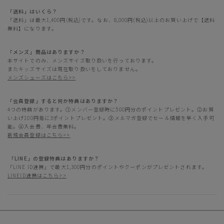
「送料」はいくら？
「送料」は最大1,400円(税込)です。なお、8,000円(税込)以上のお買い上げで【送料
無料】になります。
「メンズ」商品はありますか？
本サイトでのみ、メンズサイズ取り扱いを行っております。
またキッズサイズは現在取り扱いをしておりません。
メンズシューズはこちら>>
「会員登録」すると何か特典はありますか？
4つの特典があります。①メンバー登録時に500円分のポイントプレゼント。②お買
い上げ100円毎に3ポイントプレゼント。③メルマガ登録でセール情報を早く入手可
能。④入会費、年会費無料。
新規会員登録はこちら>>
「LINE」の登録特典はありますか？
「LINE ID連携」で最大1,300円分のポイントやクーポンがプレゼントされます。
LINEID連携はこちら>>