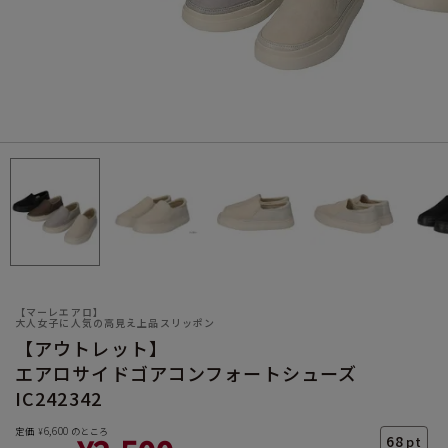
サイズ
ヒールの高さ
【マーレエアロ】
大人女子に人気の高見え上品スリッポン
【アウトレット】
エアロサイドゴアコンフォートシューズ
絞り込んで検索する
IC242342
6,600
定価
のところ
¥
68
pt