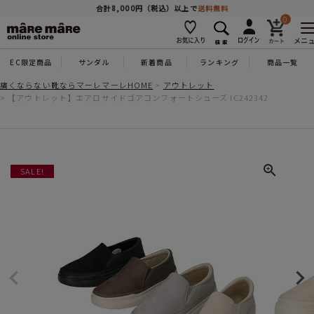
商品を探す
合計8,000円（税込）以上で
送料無料
0
メニ
EC限定商品
サンダル
新着商品
ランキング
商品一覧
人気ワード
#コンフォート
#パンプス
#スニーカー
#ブーツ
痛くならない靴ならマーレマーレHOME
アウトレット
【アウトレット】エアロサイドゴアコンフォートシューズ IC242342
タイプ
カテゴリー
SALE!
特徴
ブランド
カラー