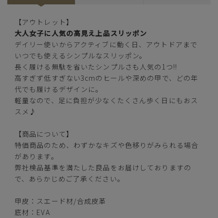
【アウトレット】
アイボリー
大人女子に人気の高見え上品スリッポン
デイリー使いからアクティブに動く日、アウトドアまで
いつでも使えるシンプルなスリッポン。
長く履ける無駄を省いたシンプルさも人気の1つ!!
高すぎず低すぎない3cmのヒールや深めの甲で、どの年
カートに入れる
SS(22.5cm)
代でも履けるデザインに。
軽量なので、足に負担が少なくたくさん歩く日にもおス
カートに入れる
S(23.0cm)
スメ♪
M(23.5cm)
【商品について】
—
在庫切れ
特価商品のため、わずかなキズや色移りがみられる場合
があります。
L(24.0cm)
—
弊社検品基準を満たした良品をお届けしておりますの
在庫切れ
で、あらかじめご了承ください。
LL(24.5cm)
—
在庫切れ
甲皮：スエード材/合成皮革
底材：EVA