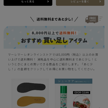
もっと見る
レビューを書く
SS(22.5cm)
—
在庫切れ
S(23.0cm)
—
在庫切れ
M(23.5cm)
—
在庫切れ
マーレマーレオンラインストアでは8,000円（税込）以上のお買
L(24.0cm)
—
在庫切れ
い上げで送料無料！ 消耗品を中心に送料無料まであと少し！と
いうときにまとめ買いできる商品をご紹介します。「あと少
し！」の金額をクリックしてお得にお買い物をしてください。
LL(24.5cm)
—
在庫切れ