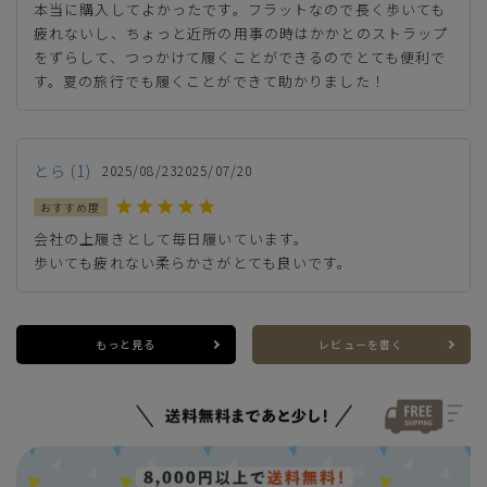
本当に購入してよかったです。フラットなので長く歩いても
M(23.5cm)
—
疲れないし、ちょっと近所の用事の時はかかとのストラップ
在庫切れ
をずらして、つっかけて履くことができるのでとても便利で
L(24.0cm)
す。夏の旅行でも履くことができて助かりました！
カートに入れる
残りわずか
LL(24.5cm)
—
在庫切れ
とら
1
2025/08/23
2025/07/20
会社の上履きとして毎日履いています。

歩いても疲れない柔らかさがとても良いです。
もっと見る
レビューを書く