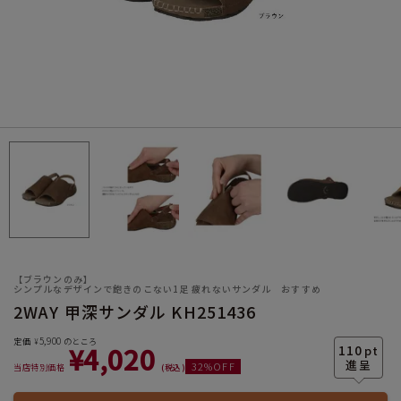
サイズ
ヒールの高さ
【ブラウンのみ】
シンプルなデザインで飽きのこない1足 疲れないサンダル おすすめ
2WAY 甲深サンダル KH251436
絞り込んで検索する
5,900
定価
のところ
¥
¥
4,020
110
pt
32
%OFF
当店特別価格
税込