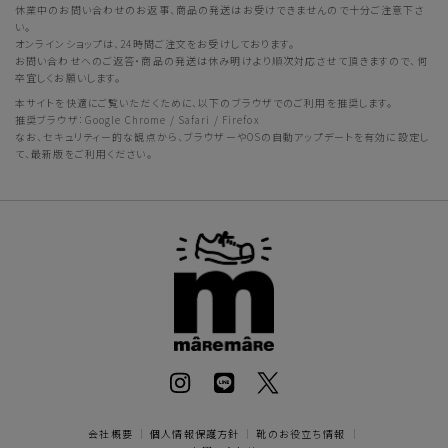
休業中のお問い合わせのお返事、商品の発送はお受けできませんので十分ご注意下さ
い。
オンラインショップは、24時間ご注文をお受けしております。
お問い合わせへのご返答・商品の発送は休み明けより順次対応させて頂きますので、何
卒宜しくお願いします。
本サイトを快適にご覧いただくために、以下のブラウザでのご利用を推奨します。
推奨ブラウザ：Google Chrome / Safari / Firefox
なお、セキュリティー的な観点から、ブラウザーやOSの自動アップデートを有効に設定し
て、最新版をご利用ください。
会社概要
｜
個人情報保護方針
｜
靴のお役立ち情報
｜