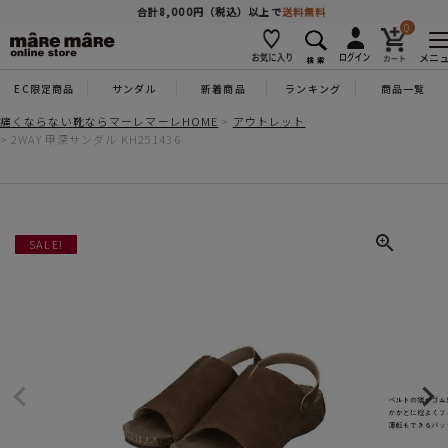
商品を探す
合計8,000円（税込）以上で
送料無料
0
メニ
EC限定商品
サンダル
新着商品
ランキング
商品一覧
人気ワード
#コンフォート
#パンプス
#スニーカー
#ブーツ
痛くならない靴ならマーレマーレHOME
アウトレット
2WAY 甲深サンダル KH251436
タイプ
カテゴリー
SALE!
特徴
ブランド
カラー