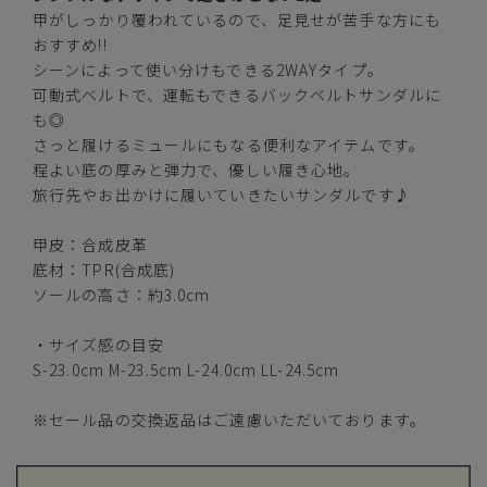
甲がしっかり覆われているので、足見せが苦手な方にも
カーキ
おすすめ!!
シーンによって使い分けもできる2WAYタイプ。
可動式ベルトで、運転もできるバックベルトサンダルに
も◎
さっと履けるミュールにもなる便利なアイテムです。
S(23.0cm)
—
程よい底の厚みと弾力で、優しい履き心地。
在庫切れ
旅行先やお出かけに履いていきたいサンダルです♪
M(23.5cm)
—
在庫切れ
甲皮：合成皮革
底材：TPR(合成底)
L(24.0cm)
—
ソールの高さ：約3.0cm
在庫切れ
LL(24.5cm)
・サイズ感の目安
—
在庫切れ
S-23.0cm M-23.5cm L-24.0cm LL-24.5cm
※セール品の交換返品はご遠慮いただいております。
マスタード