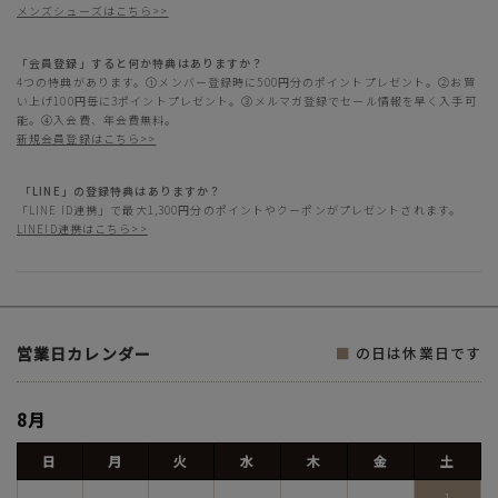
メンズシューズはこちら>>
「会員登録」すると何か特典はありますか？
4つの特典があります。①メンバー登録時に500円分のポイントプレゼント。②お買
い上げ100円毎に3ポイントプレゼント。③メルマガ登録でセール情報を早く入手可
能。④入会費、年会費無料。
新規会員登録はこちら>>
「LINE」の登録特典はありますか？
「LINE ID連携」で最大1,300円分のポイントやクーポンがプレゼントされます。
LINEID連携はこちら>>
営業日カレンダー
■
の日は休業日です
8月
日
月
火
水
木
金
土
1