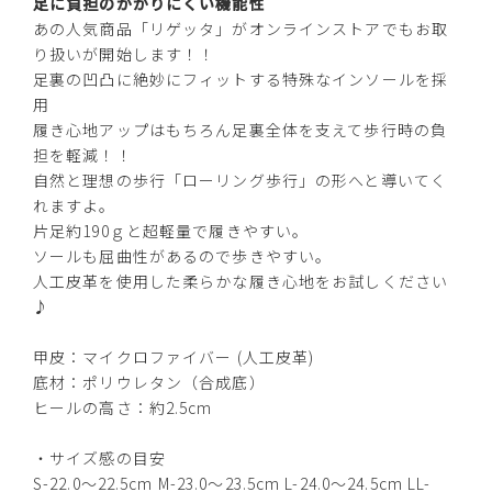
足に負担のかかりにくい機能性
ブラック
あの人気商品「リゲッタ」がオンラインストアでもお取
り扱いが開始します！！
足裏の凹凸に絶妙にフィットする特殊なインソールを採
S(22.0～22.5cm)
—
用
在庫切れ
履き心地アップはもちろん足裏全体を支えて歩行時の負
担を軽減！！
M(23.0～23.5cm)
—
在庫切れ
自然と理想の歩行「ローリング歩行」の形へと導いてく
れますよ。
L(24.0～24.5cm)
—
片足約190ｇと超軽量で履きやすい。
在庫切れ
ソールも屈曲性があるので歩きやすい。
人工皮革を使用した柔らかな履き心地をお試しください
LL(25.0～25.5cm)
—
在庫切れ
♪
甲皮：マイクロファイバー (人工皮革)
オーク
底材：ポリウレタン（合成底）
ヒールの高さ：約2.5cm
カートに入れる
・サイズ感の目安
S(22.0～22.5cm)
S-22.0～22.5cm M-23.0～23.5cm L-24.0～24.5cm LL-