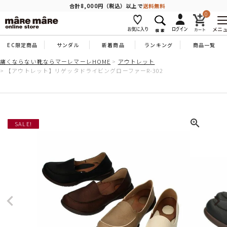
商品を探す
合計8,000円（税込）以上で
送料無料
0
メニ
EC限定商品
サンダル
新着商品
ランキング
商品一覧
人気ワード
#コンフォート
#パンプス
#スニーカー
#ブーツ
痛くならない靴ならマーレマーレHOME
アウトレット
【アウトレット】リゲッタドライビングローファーR-302
タイプ
カテゴリー
SALE!
特徴
ブランド
カラー