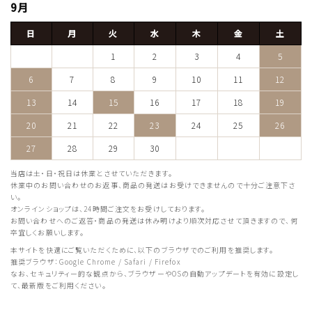
9月
日
月
火
水
木
金
土
1
2
3
4
5
6
7
8
9
10
11
12
13
14
15
16
17
18
19
20
21
22
23
24
25
26
27
28
29
30
当店は土・日・祝日は休業とさせていただきます。
休業中のお問い合わせのお返事、商品の発送はお受けできませんので十分ご注意下さ
い。
オンラインショップは、24時間ご注文をお受けしております。
お問い合わせへのご返答・商品の発送は休み明けより順次対応させて頂きますので、何
卒宜しくお願いします。
本サイトを快適にご覧いただくために、以下のブラウザでのご利用を推奨します。
推奨ブラウザ：Google Chrome / Safari / Firefox
なお、セキュリティー的な観点から、ブラウザーやOSの自動アップデートを有効に設定し
て、最新版をご利用ください。