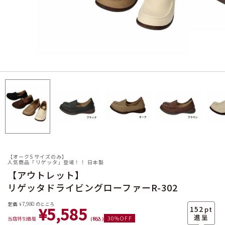
サイズ
ヒールの高さ
【オークSサイズのみ】
人気商品「リゲッタ」登場！！ 日本製
【アウトレット】
リゲッタドライビングローファーR-302
絞り込んで検索する
7,980
定価
のところ
¥
¥
5,585
152
pt
30
%OFF
当店特別価格
税込