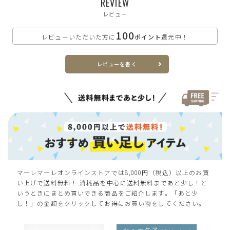
REVIEW
LL(25.0～25.5cm)
—
在庫切れ
レビュー
100
レビューいただいた方に
ポイント
還元中！
アイボリー
レビューを書く
S(22.0～22.5cm)
—
在庫切れ
M(23.0～23.5cm)
—
在庫切れ
L(24.0～24.5cm)
—
在庫切れ
LL(25.0～25.5cm)
—
マーレマーレオンラインストアでは8,000円（税込）以上のお買
在庫切れ
い上げで送料無料！ 消耗品を中心に送料無料まであと少し！と
いうときにまとめ買いできる商品をご紹介します。「あと少
し！」の金額をクリックしてお得にお買い物をしてください。