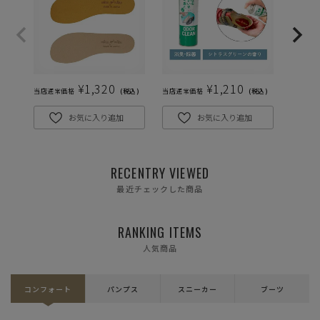
S(23.0cm)
—
在庫切れ
M(23.5cm)
—
在庫切れ
L(24.0cm)
¥
1,320
¥
1,210
—
当店通常価格
税込
当店通常価格
税込
当店通常
在庫切れ
お気に入り追加
お気に入り追加
LL(24.5cm)
—
在庫切れ
3L(25.0cm)
RECENTRY VIEWED
—
在庫切れ
最近チェックした商品
RANKING ITEMS
人気商品
コンフォート
パンプス
スニーカー
ブーツ