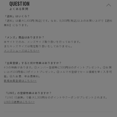
QUESTION
よくある質問
「送料」はいくら？
「送料」は最大1,400円(税込)です。なお、8,000円(税込)以上のお買い上げで【送料
無料】になります。
「メンズ」商品はありますか？
本サイトでのみ、メンズサイズ取り扱いを行っております。
またキッズサイズは現在取り扱いをしておりません。
メンズシューズはこちら>>
「会員登録」すると何か特典はありますか？
4つの特典があります。①メンバー登録時に500円分のポイントプレゼント。②お買
い上げ100円毎に3ポイントプレゼント。③メルマガ登録でセール情報を早く入手可
能。④入会費、年会費無料。
新規会員登録はこちら>>
「LINE」の登録特典はありますか？
「LINE ID連携」で最大1,300円分のポイントやクーポンがプレゼントされます。
LINEID連携はこちら>>