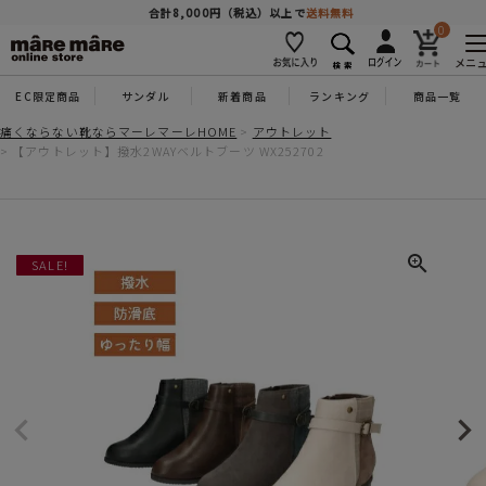
商品を探す
合計8,000円（税込）以上で
送料無料
0
メニ
EC限定商品
サンダル
新着商品
ランキング
商品一覧
人気ワード
#コンフォート
#パンプス
#スニーカー
#ブーツ
痛くならない靴ならマーレマーレHOME
アウトレット
【アウトレット】撥水2WAYベルトブーツ WX252702
タイプ
カテゴリー
SALE!
特徴
ブランド
カラー