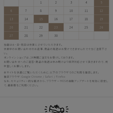
1
2
3
4
5
6
7
8
9
10
11
12
13
14
15
16
17
18
19
20
21
22
23
24
25
26
27
28
29
30
当店は土・日・祝日は休業とさせていただきます。
休業中のお問い合わせのお返事、商品の発送はお受けできませんので十分ご注意下さ
い。
オンラインショップは、24時間ご注文をお受けしております。
お問い合わせへのご返答・商品の発送は休み明けより順次対応させて頂きますので、何
卒宜しくお願いします。
本サイトを快適にご覧いただくために、以下のブラウザでのご利用を推奨します。
推奨ブラウザ：Google Chrome / Safari / Firefox
なお、セキュリティー的な観点から、ブラウザーやOSの自動アップデートを有効に設定し
て、最新版をご利用ください。