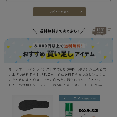
S(23.0cm)
—
レビューを書く
在庫切れ
M(23.5cm)
—
在庫切れ
L(24.0cm)
—
在庫切れ
LL(24.5cm)
—
在庫切れ
マーレマーレオンラインストアでは8,000円（税込）以上のお買
3L(25.0cm)
—
い上げで送料無料！ 消耗品を中心に送料無料まであと少し！と
在庫切れ
いうときにまとめ買いできる商品をご紹介します。「あと少
し！」の金額をクリックしてお得にお買い物をしてください。
グレー