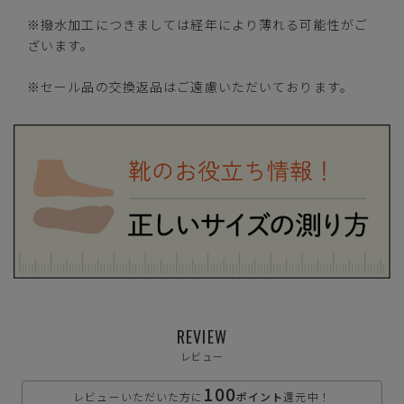
※撥水加工につきましては経年により薄れる可能性がご
ざいます。
S(23.0cm)
—
在庫切れ
※セール品の交換返品はご遠慮いただいております。
M(23.5cm)
—
在庫切れ
L(24.0cm)
—
在庫切れ
LL(24.5cm)
—
在庫切れ
3L(25.0cm)
—
在庫切れ
REVIEW
ブラック
レビュー
100
レビューいただいた方に
ポイント
還元中！