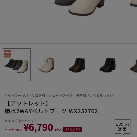
サイズ
ヒールの高さ
バイカラーがパッと目を引くショートブーツ 長時間歩いても疲れない
【アウトレット】
撥水2WAYベルトブーツ WX252702
絞り込んで検索する
9,700
定価
のところ
¥
¥
6,790
185
pt
30
%OFF
当店特別価格
税込