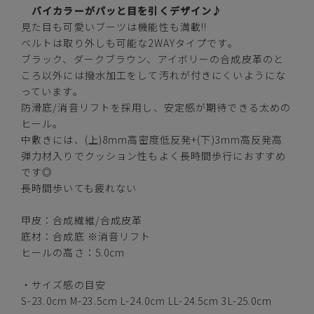
アイボリー
バイカラーがパッと目を引くデザイン♪
見た目も可愛いブーツは機能性も満載!!
ベルトは取り外しも可能な2WAYタイプです。
ブラック、ダークブラウン、アイボリーの合成皮革のと
ころ以外には撥水加工をして汚れが付きにくいようにな
カートに入れる
S(23.0cm)
っています。
防滑底/消音リフトを採用し、安定感が期待できる太めの
ヒール。
カートに入れる
M(23.5cm)
中敷きには、(上)8mm高密度低反発+(下)3mm高反発高
弾力材入りでクッション性もよく長時間歩行におすすめ
カートに入れる
L(24.0cm)
です◎
長時間歩いても疲れない
カートに入れる
LL(24.5cm)
甲皮：合成繊維/合成皮革
底材：合成底 ※消音リフト
カートに入れる
3L(25.0cm)
ヒールの高さ：5.0cm
・サイズ感の目安
ダークブラウン
S-23.0cm M-23.5cm L-24.0cm LL-24.5cm 3L-25.0cm